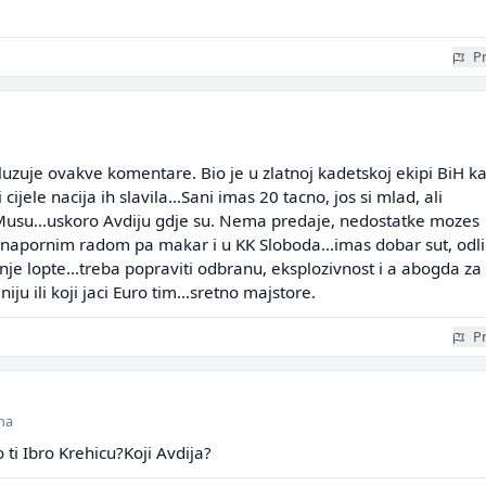
Pr
zuje ovakve komentare. Bio je u zlatnoj kadetskoj ekipi BiH k
cijele nacija ih slavila...Sani imas 20 tacno, jos si mlad, ali
Musu...uskoro Avdiju gdje su. Nema predaje, nedostatke mozes
 napornim radom pa makar i u KK Sloboda...imas dobar sut, odl
nje lopte...treba popraviti odbranu, eksplozivnost i a abogda za
ju ili koji jaci Euro tim...sretno majstore.
Pr
ina
 ti Ibro Krehicu?Koji Avdija?