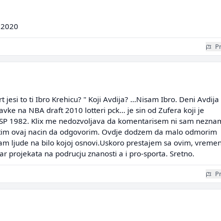
 2020
Pr
t jesi to ti Ibro Krehicu? " Koji Avdija? ...Nisam Ibro. Deni Avdija
vke na NBA draft 2010 lotteri pck... je sin od Zufera koji je
SP 1982. Klix me nedozvoljava da komentarisem ni sam neznam
stim ovaj nacin da odgovorim. Ovdje dodzem da malo odmorim
am ljude na bilo kojoj osnovi.Uskoro prestajem sa ovim, vremen
r projekata na podrucju znanosti a i pro-sporta. Sretno.
Pr