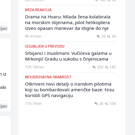
BRZA REAKCIJA
Drama na Hvaru: Mlada žena kolabirala
na morskim stijenama, pilot helikoptera
izveo opasan manevar da stigne do nje
ijavi
9h 41min
29
34
IZGUBLJEN U PREVODU
Srbijanci i muslimani: Vučićeva galama u
Mrkonjić Gradu u sukobu s činjenicama
17h 16min
202
145
 iz
NEVJEROVATNA HRABROST
Otkriveni novi detalji o iranskim pilotima
ski
koji su bombardovali američke baze: Nisu
koristili GPS navigaciju
11h 7min
26
108
ijavi