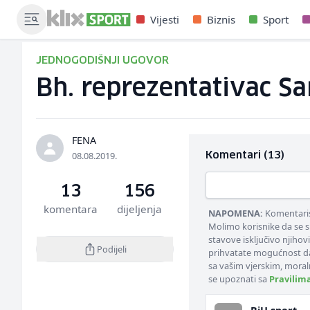
Vijesti
Biznis
Sport
JEDNOGODIŠNJI UGOVOR
Bh. reprezentativac S
FENA
08.08.2019.
Komentari (13)
13
156
komentara
dijeljenja
NAPOMENA:
Komentarisa
Molimo korisnike da se s
stavove isključivo njihov
Podijeli
prihvatate mogućnost da
sa vašim vjerskim, moral
se upoznati sa
Pravilim