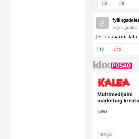
↑
0
↓
0
fyllingsdale
prije 6 godina
Jest i dobacio...lafo
↑
18
↓
15
Električar (m)
Multimedijalni
marketing kreato
(m/ž)
Mountain
Kalea
Sarajevo
Ilijaš