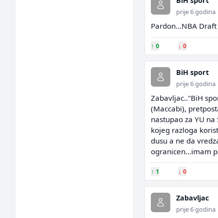
BiH sport
prije 6 godina
Pardon...NBA Draft
↑
0
↓
0
BiH sport
prije 6 godina
Zabavljac.."BiH spor
(Maccabi), pretposta
nastupao za YU na 
kojeg razloga kori
dusu a ne da vredz
ogranicen...imam pa
↑
1
↓
0
Zabavljac
prije 6 godina