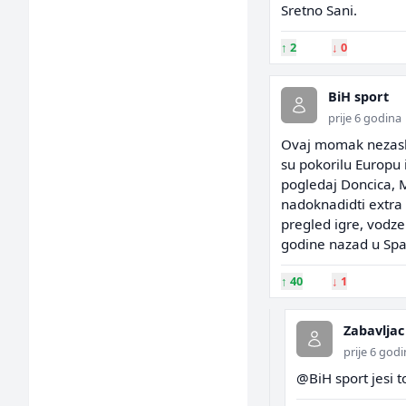
Sretno Sani.
↑
2
↓
0
BiH sport
prije 6 godina
Ovaj momak nezaslu
su pokorilu Europu i 
pogledaj Doncica, 
nadoknadidti extra
pregled igre, vodze
godine nazad u Spani
↑
40
↓
1
Zabavljac
prije 6 god
@BiH sport jesi to