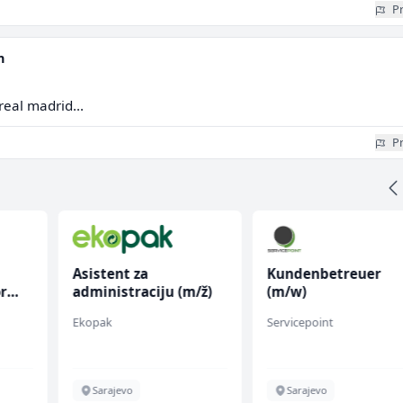
Pr
n
 real madrid...
Pr
Asistent za
Kundenbetreuer
r
administraciju (m/ž)
(m/w)
Ekopak
Servicepoint
Sarajevo
Sarajevo