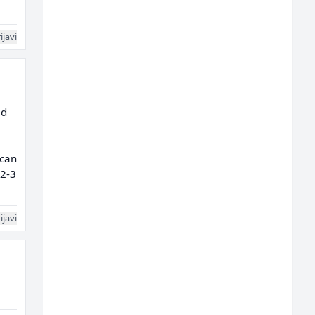
ijavi
ad
ican
 2-3
ijavi