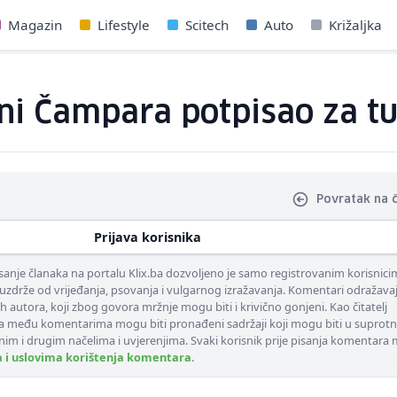
Magazin
Lifestyle
Scitech
Auto
Križaljka
ani Čampara potpisao za t
Povratak na 
Prijava korisnika
nje članaka na portalu Klix.ba dozvoljeno je samo registrovanim korisnici
uzdrže od vrijeđanja, psovanja i vulgarnog izražavanja. Komentari odražava
ih autora, koji zbog govora mržnje mogu biti i krivično gonjeni. Kao čitatelj
 među komentarima mogu biti pronađeni sadržaji koji mogu biti u suprotn
nim i drugim načelima i uvjerenjima. Svaki korisnik prije pisanja komentara
a i uslovima korištenja komentara
.