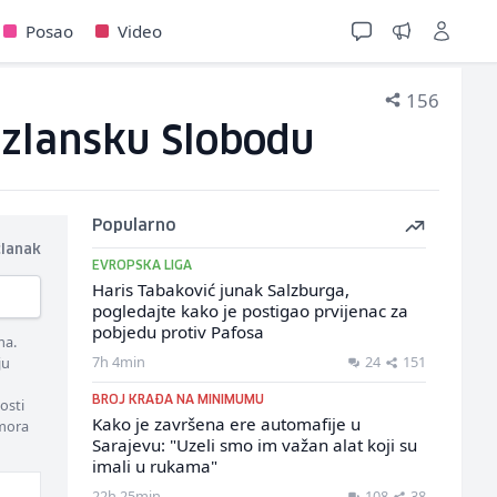
Posao
Video
156
uzlansku Slobodu
Popularno
članak
EVROPSKA LIGA
Haris Tabaković junak Salzburga,
pogledajte kako je postigao prvijenac za
pobjedu protiv Pafosa
ma.
7h 4min
24
151
ju
BROJ KRAĐA NA MINIMUMU
osti
Kako je završena ere automafije u
 mora
Sarajevu: "Uzeli smo im važan alat koji su
imali u rukama"
22h 25min
108
38