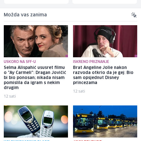
Možda vas zanima
USKORO NA SFF-U
ISKRENO PRIZNANJE
Selma Alispahić ususret filmu
Brat Angeline Jolie nakon
o "Ay Carmeli": Dragan Jovičić
razvoda otkrio da je gej: Bio
bi bio ponosan; nikada nisam
sam opsjednut Disney
pomislila da igram s nekim
princezama
drugim
12 sati
12 sati