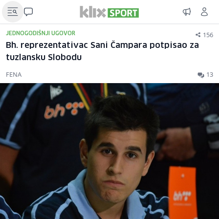
156
JEDNOGODIŠNJI UGOVOR
Bh. reprezentativac Sani Čampara potpisao za
tuzlansku Slobodu
FENA
13