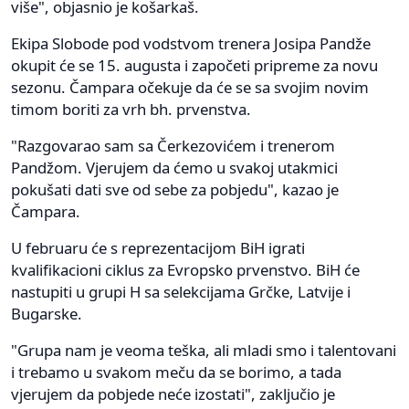
više", objasnio je košarkaš.
Ekipa Slobode pod vodstvom trenera Josipa Pandže
okupit će se 15. augusta i započeti pripreme za novu
sezonu. Čampara očekuje da će se sa svojim novim
timom boriti za vrh bh. prvenstva.
"Razgovarao sam sa Čerkezovićem i trenerom
Pandžom. Vjerujem da ćemo u svakoj utakmici
pokušati dati sve od sebe za pobjedu", kazao je
Čampara.
U februaru će s reprezentacijom BiH igrati
kvalifikacioni ciklus za Evropsko prvenstvo. BiH će
nastupiti u grupi H sa selekcijama Grčke, Latvije i
Bugarske.
"Grupa nam je veoma teška, ali mladi smo i talentovani
i trebamo u svakom meču da se borimo, a tada
vjerujem da pobjede neće izostati", zaključio je