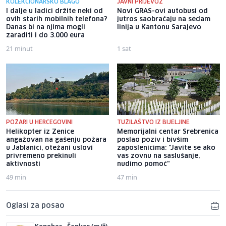
KOLEKCIONARSKO BLAGO
JAVNI PRIJEVOZ
I dalje u ladici držite neki od
Novi GRAS-ovi autobusi od
ovih starih mobilnih telefona?
jutros saobraćaju na sedam
Danas bi na njima mogli
linija u Kantonu Sarajevo
zaraditi i do 3.000 eura
21 minut
1 sat
POŽARI U HERCEGOVINI
TUŽILAŠTVO IZ BIJELJINE
Helikopter iz Zenice
Memorijalni centar Srebrenica
angažovan na gašenju požara
poslao poziv i bivšim
u Jablanici, otežani uslovi
zaposlenicima: "Javite se ako
privremeno prekinuli
vas zovnu na saslušanje,
aktivnosti
nudimo pomoć"
49 min
47 min
Oglasi za posao
Konobar - Šanker (m/ž)