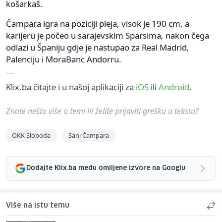
košarkaš.
Čampara igra na poziciji pleja, visok je 190 cm, a
karijeru je počeo u sarajevskim Sparsima, nakon čega
odlazi u Španiju gdje je nastupao za Real Madrid,
Palenciju i MoraBanc Andorru.
Klix.ba čitajte i u našoj aplikaciji za
iOS
ili
Android
.
Znate nešto više o temi ili želite prijaviti grešku u tekstu?
OKK Sloboda
Sani Čampara
Dodajte Klix.ba među omiljene izvore na Googlu
Više na istu temu