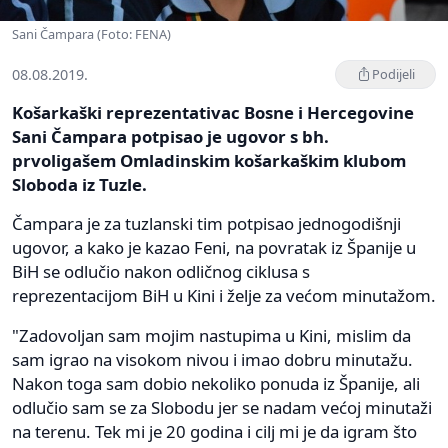
Sani Čampara (Foto: FENA)
08.08.2019.
Podijeli
Košarkaški reprezentativac Bosne i Hercegovine
Sani Čampara potpisao je ugovor s bh.
prvoligašem Omladinskim košarkaškim klubom
Sloboda iz Tuzle.
Čampara je za tuzlanski tim potpisao jednogodišnji
ugovor, a kako je kazao Feni, na povratak iz Španije u
BiH se odlučio nakon odličnog ciklusa s
reprezentacijom BiH u Kini i želje za većom minutažom.
"Zadovoljan sam mojim nastupima u Kini, mislim da
sam igrao na visokom nivou i imao dobru minutažu.
Nakon toga sam dobio nekoliko ponuda iz Španije, ali
odlučio sam se za Slobodu jer se nadam većoj minutaži
na terenu. Tek mi je 20 godina i cilj mi je da igram što