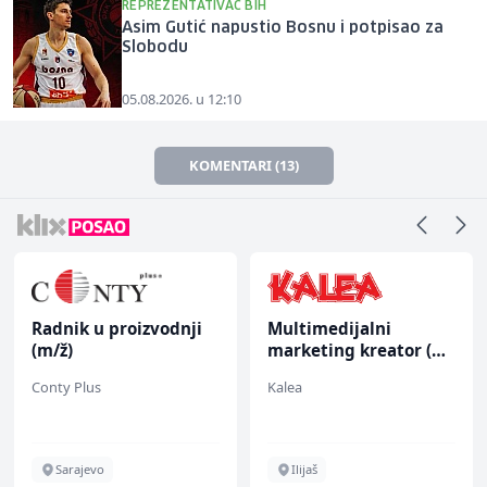
REPREZENTATIVAC BIH
Asim Gutić napustio Bosnu i potpisao za
Slobodu
05.08.2026. u 12:10
KOMENTARI (13)
Radnik u proizvodnji
Multimedijalni
(m/ž)
marketing kreator (m/
ž)
Conty Plus
Kalea
Sarajevo
Ilijaš