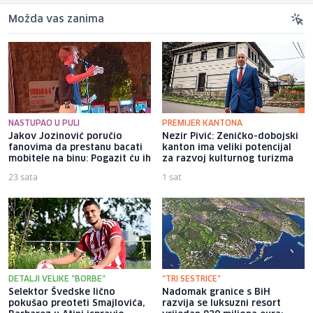
Možda vas zanima
NASTUPAO U PULI
PREMIJER KANTONA
Jakov Jozinović poručio
Nezir Pivić: Zeničko-dobojski
fanovima da prestanu bacati
kanton ima veliki potencijal
mobitele na binu: Pogazit ću ih
za razvoj kulturnog turizma
23 sata
1 sat
DETALJI VELIKE "BORBE"
"TRI SESTRICE"
Selektor Švedske lično
Nadomak granice s BiH
pokušao preoteti Smajlovića,
razvija se luksuzni resort