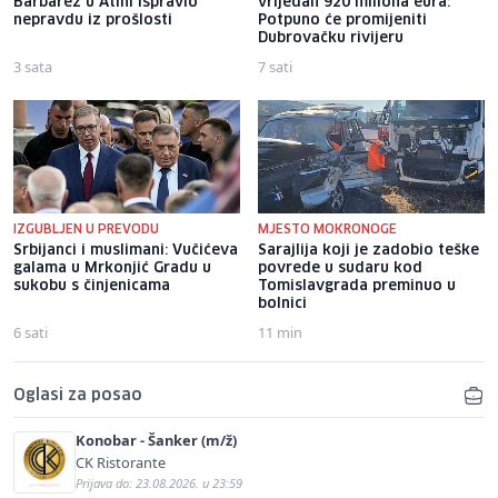
Barbarez u Atini ispravio
vrijedan 920 miliona eura:
nepravdu iz prošlosti
Potpuno će promijeniti
Dubrovačku rivijeru
3 sata
7 sati
IZGUBLJEN U PREVODU
MJESTO MOKRONOGE
Srbijanci i muslimani: Vučićeva
Sarajlija koji je zadobio teške
galama u Mrkonjić Gradu u
povrede u sudaru kod
sukobu s činjenicama
Tomislavgrada preminuo u
bolnici
6 sati
11 min
Oglasi za posao
Konobar - Šanker (m/ž)
CK Ristorante
Prijava do: 23.08.2026. u 23:59