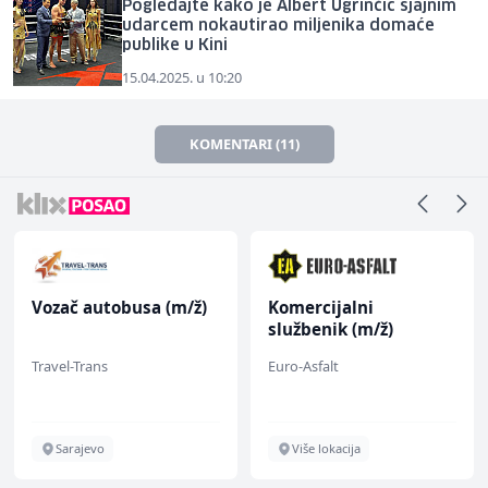
Pogledajte kako je Albert Ugrinčić sjajnim
udarcem nokautirao miljenika domaće
publike u Kini
15.04.2025. u 10:20
KOMENTARI (11)
Vozač autobusa (m/ž)
Komercijalni
službenik (m/ž)
Travel-Trans
Euro-Asfalt
Sarajevo
Više lokacija