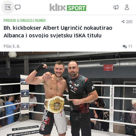
205
PREKID U DRUGOJ RUNDI
Bh. kickbokser Albert Ugrinčić nokautirao
Albanca i osvojio svjetsku ISKA titulu
Piše: E. B.
11