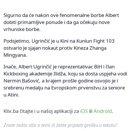
Sigurno da će nakon ove fenomenalne borbe Albert
dobiti primamljive ponude i da ga očekuju nove
vrhunske borbe.
Podsjetimo, Ugrinčić je u Kini na Kunlun Fight 103
ostvario je sjajan nokaut protiv Kineza Zhanga
Mingyana.
Inače, Albert Ugrinčić je reprezentativac BiH i član
Kickboxing akademije Ilidža, koju sa dosta uspjeha vodi
Nermin Bašović, a krajem prošle godine osvojio je i
srebrenu medalju na Evropskom prvenstvu za seniore
u Atini.
Klix.ba čitajte i u našoj aplikaciji za
iOS
ili
Android
.
Znate nešto više o temi ili želite prijaviti grešku u tekstu?