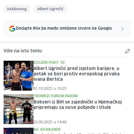
kickboxing
Albert Ugrinčić
Dodajte Klix.ba među omiljene izvore na Googlu
Više na istu temu
GOLDEN FIGHT 10
Albert Ugrinčić pred ispitom karijere, u
petak se bori protiv evropskog prvaka
Ivana Bertića
01.10.2025. u 10:25
TRENINZI PUNOM PAROM
Bokseri iz BiH se zajednički u Njemačkoj
pripremaju za nove pobjede i titule
02.06.2025. u 14:40
BH. KICKBOXER