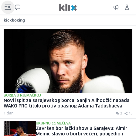
kickboxing
BORBA U NJEMAČKOJ
Novi ispit za sarajevskog borca: Sanjin Alihodžić napada
WAKO PRO titulu protiv opasnog Adama Tadushaeva
1 dan
2
15
UKUPNO 11 MEČEVA
Završen borilački show u Sarajevu: Almir
Memić slavio u borbi večeri, pobijedio i