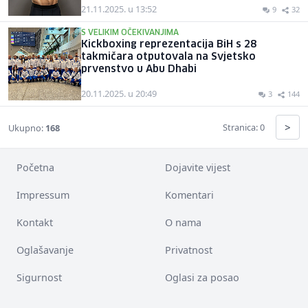
21.11.2025. u 13:52
9
32
S VELIKIM OČEKIVANJIMA
Kickboxing reprezentacija BiH s 28
takmičara otputovala na Svjetsko
prvenstvo u Abu Dhabi
20.11.2025. u 20:49
3
144
>
Stranica: 0
Ukupno:
168
Početna
Dojavite vijest
Impressum
Komentari
Kontakt
O nama
Oglašavanje
Privatnost
Sigurnost
Oglasi za posao