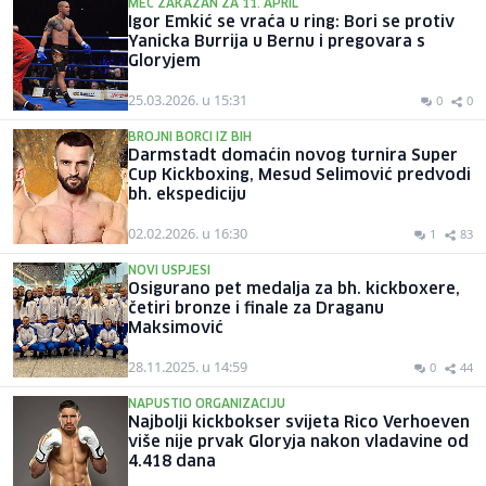
MEČ ZAKAZAN ZA 11. APRIL
Igor Emkić se vraća u ring: Bori se protiv
Yanicka Burrija u Bernu i pregovara s
Gloryjem
25.03.2026. u 15:31
0
0
BROJNI BORCI IZ BIH
Darmstadt domaćin novog turnira Super
Cup Kickboxing, Mesud Selimović predvodi
bh. ekspediciju
02.02.2026. u 16:30
1
83
NOVI USPJESI
Osigurano pet medalja za bh. kickboxere,
četiri bronze i finale za Draganu
Maksimović
28.11.2025. u 14:59
0
44
NAPUSTIO ORGANIZACIJU
Najbolji kickbokser svijeta Rico Verhoeven
više nije prvak Gloryja nakon vladavine od
4.418 dana