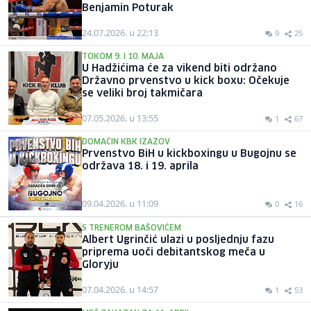
Benjamin Poturak
24.07.2026. u 22:13
9
25
TOKOM 9. I 10. MAJA
U Hadžićima će za vikend biti održano
Državno prvenstvo u kick boxu: Očekuje
se veliki broj takmičara
07.05.2026. u 13:55
1
67
DOMAĆIN KBK IZAZOV
Prvenstvo BiH u kickboxingu u Bugojnu se
održava 18. i 19. aprila
09.04.2026. u 11:09
0
16
S TRENEROM BAŠOVIĆEM
Albert Ugrinčić ulazi u posljednju fazu
priprema uoči debitantskog meča u
Gloryju
07.04.2026. u 14:57
1
53