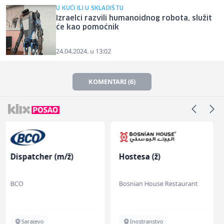
U KUĆI ILI U SKLADIŠTU
Izraelci razvili humanoidnog robota, služit
će kao pomoćnik
24.04.2024. u 13:02
KOMENTARI (6)
Hostesa (ž)
Sachbearbeiter in der
Schaltungsabteilung
(m/w)
Bosnian House Restaurant
Servicepoint
Inostranstvo
Sarajevo