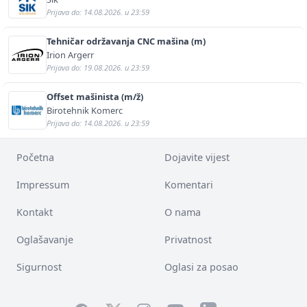
Prijava do: 14.08.2026. u 23:59
Tehničar održavanja CNC mašina (m)
Irion Argerr
Prijava do: 19.08.2026. u 23:59
Offset mašinista (m/ž)
Birotehnik Komerc
Prijava do: 14.08.2026. u 23:59
Početna
Dojavite vijest
Impressum
Komentari
Kontakt
O nama
Oglašavanje
Privatnost
Sigurnost
Oglasi za posao