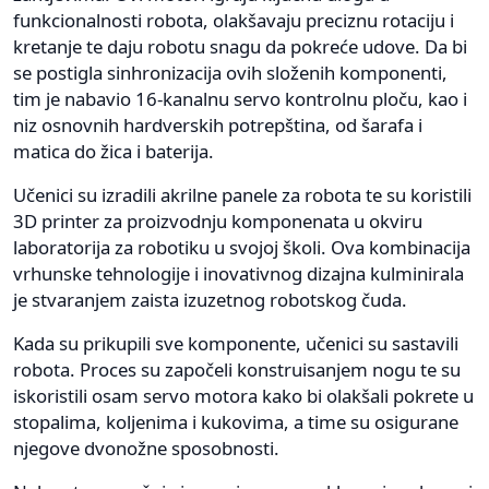
funkcionalnosti robota, olakšavaju preciznu rotaciju i
kretanje te daju robotu snagu da pokreće udove. Da bi
se postigla sinhronizacija ovih složenih komponenti,
tim je nabavio 16-kanalnu servo kontrolnu ploču, kao i
niz osnovnih hardverskih potrepština, od šarafa i
matica do žica i baterija.
Učenici su izradili akrilne panele za robota te su koristili
3D printer za proizvodnju komponenata u okviru
laboratorija za robotiku u svojoj školi. Ova kombinacija
vrhunske tehnologije i inovativnog dizajna kulminirala
je stvaranjem zaista izuzetnog robotskog čuda.
Kada su prikupili sve komponente, učenici su sastavili
robota. Proces su započeli konstruisanjem nogu te su
iskoristili osam servo motora kako bi olakšali pokrete u
stopalima, koljenima i kukovima, a time su osigurane
njegove dvonožne sposobnosti.