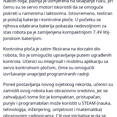
Nakon toga, pažnja je usmjerena na sklapanje ruku, pri
čemu su se servo motori iskoristili da se omoguće
pokreti u ramenima i laktovima. Istovremeno, testiran
je položaj baterije i kontrolne ploče. U početku se
njihova odabrana baterija pokazala nedovoljnom za
stas robota pa je zamijenjena kompaktnijom 7,4V litij-
jonskom baterijom.
Kontrolna ploča je zatim fiksirana na dorzalni dio
robota, što je omogućilo upravljanje putem ugrađenih
kontrola. Učenici su integrisali i mobilnu aplikaciju sa
servo kontrolnom pločom, čime su omogućili
izvršavanje unaprijed programiranih radnji.
Pored postavljanja novog svjetskog rekorda, učenici su
zamislili ovog robota kao obrazovno sredstvo, jer se
zahvaljujući tome što je kompaktan, pristupačan,
punjiv i programabilan može koristiti u STEAM (nauka,
tehnologija, inženjering, umjetnost i matematika)
obrazovnim radionicama. Cilj ove inicijative je da se