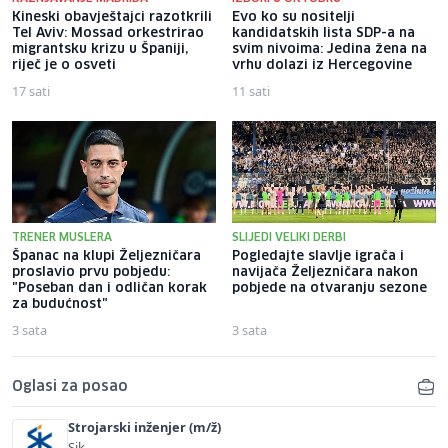
Kineski obavještajci razotkrili
Evo ko su nositelji
Tel Aviv: Mossad orkestrirao
kandidatskih lista SDP-a na
migrantsku krizu u Španiji,
svim nivoima: Jedina žena na
riječ je o osveti
vrhu dolazi iz Hercegovine
17 sati
11 sati
TRENER MUSLERA
SLIJEDI VELIKI DERBI
Španac na klupi Željezničara
Pogledajte slavlje igrača i
proslavio prvu pobjedu:
navijača Željezničara nakon
"Poseban dan i odličan korak
pobjede na otvaranju sezone
za budućnost"
3 sata
3 sata
Oglasi za posao
Strojarski inženjer (m/ž)
Sik