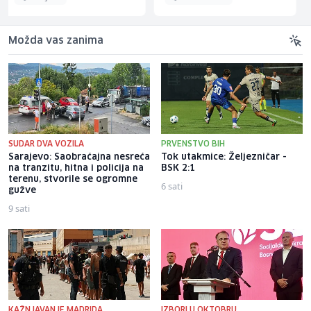
Možda vas zanima
SUDAR DVA VOZILA
PRVENSTVO BIH
Sarajevo: Saobraćajna nesreća
Tok utakmice: Željezničar -
na tranzitu, hitna i policija na
BSK 2:1
terenu, stvorile se ogromne
6 sati
gužve
9 sati
KAŽNJAVANJE MADRIDA
IZBORI U OKTOBRU