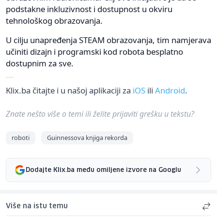
podstakne inkluzivnost i dostupnost u okviru
tehnološkog obrazovanja.
U cilju unapređenja STEAM obrazovanja, tim namjerava
učiniti dizajn i programski kod robota besplatno
dostupnim za sve.
Klix.ba čitajte i u našoj aplikaciji za
iOS
ili
Android
.
Znate nešto više o temi ili želite prijaviti grešku u tekstu?
roboti
Guinnessova knjiga rekorda
Dodajte Klix.ba među omiljene izvore na Googlu
Više na istu temu