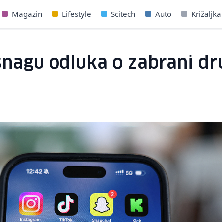
Magazin
Lifestyle
Scitech
Auto
Križaljka
a snagu odluka o zabrani d