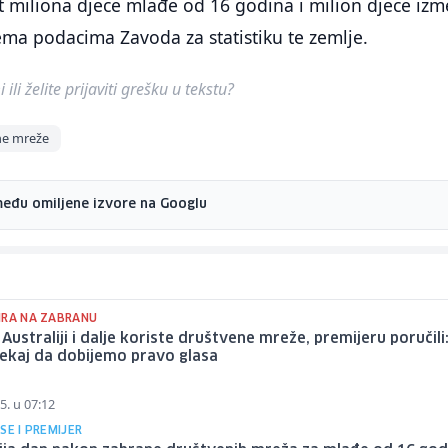
et miliona djece mlađe od 16 godina i milion djece iz
ema podacima Zavoda za statistiku te zemlje.
ili želite prijaviti grešku u tekstu?
ne mreže
među omiljene izvore na Googlu
IRA NA ZABRANU
 Australiji i dalje koriste društvene mreže, premijeru poručili
ekaj da dobijemo pravo glasa
5. u 07:12
SE I PREMIJER