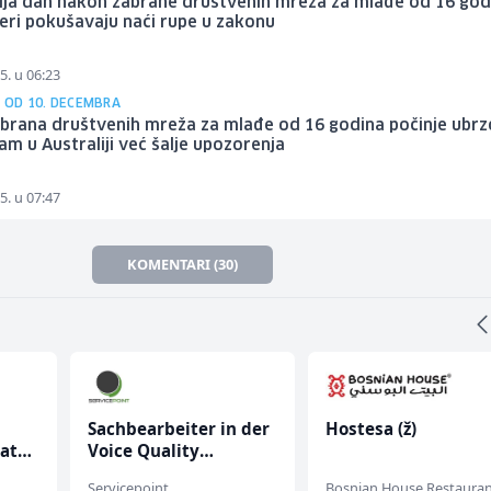
ija dan nakon zabrane društvenih mreža za mlađe od 16 god
eri pokušavaju naći rupe u zakonu
5. u 06:23
I OD 10. DECEMBRA
brana društvenih mreža za mlađe od 16 godina počinje ubrz
am u Australiji već šalje upozorenja
5. u 07:47
KOMENTARI (30)
Sachbearbeiter in der
Hostesa (ž)
rata
Voice Quality
Management (m/w)
Servicepoint
Bosnian House Restaura