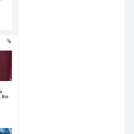
Više lokacija
Sarajevo
on
: Bio