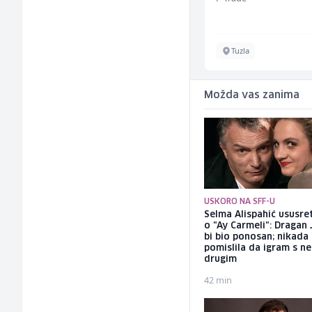
Sarajevo
Tuzla
Možda vas zanima
USKORO NA SFF-U
Selma Alispahić ususret
o "Ay Carmeli": Dragan 
bi bio ponosan; nikada
pomislila da igram s n
drugim
42 min