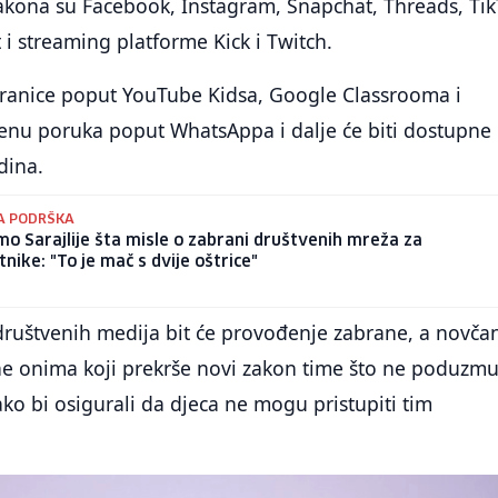
akona su Facebook, Instagram, Snapchat, Threads, Tik
 i streaming platforme Kick i Twitch.
ranice poput YouTube Kidsa, Google Classrooma i
jenu poruka poput WhatsAppa i dalje će biti dostupne
dina.
A PODRŠKA
smo Sarajlije šta misle o zabrani društvenih mreža za
tnike: "To je mač s dvije oštrice"
ruštvenih medija bit će provođenje zabrane, a novča
ane onima koji prekrše novi zakon time što ne poduzm
o bi osigurali da djeca ne mogu pristupiti tim