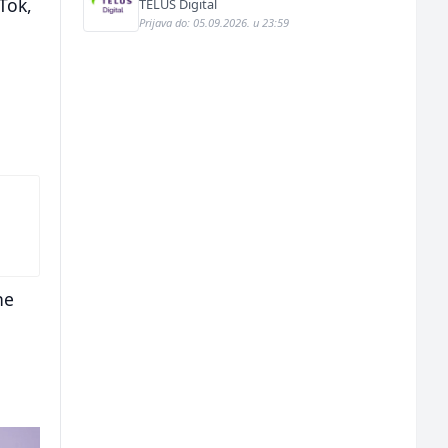
with French and English (m/f)
Tok,
TELUS Digital
Prijava do: 05.09.2026. u 23:59
ne
u