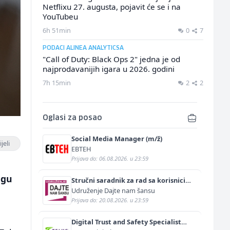
Netflixu 27. augusta, pojavit će se i na
YouTubeu
6h 51min
0
7
PODACI ALINEA ANALYTICSA
"Call of Duty: Black Ops 2" jedna je od
najprodavanijih igara u 2026. godini
7h 15min
2
2
Oglasi za posao
Social Media Manager (m/ž)
jeli
EBTEH
Prijava do: 06.08.2026. u 23:59
agu
Stručni saradnik za rad sa korisnicima
(m/ž)
Udruženje Dajte nam šansu
Prijava do: 20.08.2026. u 23:59
u
Digital Trust and Safety Specialist