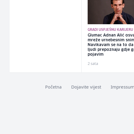
GRADI USPJEŠNU KARIJERU
Glumac Adnan Alić osv
mreže urnebesnim sni
Navikavam se na to d
ljudi prepoznaju gdje 
pojavim
2 sata
Dojavite vijest
Impressu
Početna