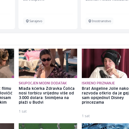
Sarajevo
Inostranstvo
SKUPOCJEN MODNI DODATAK
ISKRENO PRIZNANJE
 filmu
Mlađa kćerka Zdravka Čolića
Brat Angeline Jolie nak
Jovičić
nosi torbicu vrijednu više od
razvoda otkrio da je gej
 nisam
3.000 dolara: Snimljena na
sam opsjednut Disney
ekim
plaži u Budvi
princezama
1 sat
1 sat