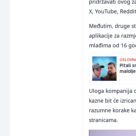
pridržavati ovog z
X, YouTube, Reddit
Međutim, druge st
aplikacije za razm
mlađima od 16 go
USLOVN
Pitali 
malolje
Uloga kompanija d
kazne bit će izric
razumne korake kak
stranicama.