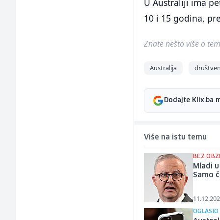
U Australiji ima p
10 i 15 godina, pr
Znate nešto više o temi 
Australija
društve
Dodajte Klix.ba 
Više na istu temu
BEZ OBZ
Mladi u
Samo č
11.12.202
OGLASIO 