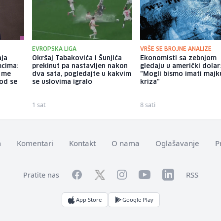
EVROPSKA LIGA
VRŠE SE BROJNE ANALIZE
aja
Okršaj Tabakovića i Šunjića
Ekonomisti sa zebnjom
mcima:
prekinut pa nastavljen nakon
gledaju u američki dolar
a me
dva sata, pogledajte u kakvim
"Mogli bismo imati majk
god se
se uslovima igralo
kriza"
1 sat
8 sati
m
Komentari
Kontakt
O nama
Oglašavanje
P
Facebook
YouTube
LinkedIn
Twitter
Instagram
RSS
Pratite nas
App Store
Google Play