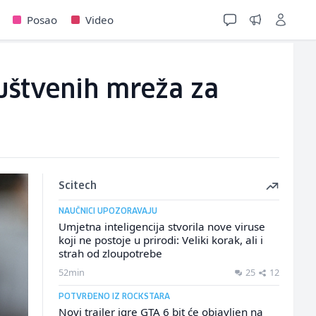
Posao
Video
ruštvenih mreža za
Scitech
NAUČNICI UPOZORAVAJU
Umjetna inteligencija stvorila nove viruse
koji ne postoje u prirodi: Veliki korak, ali i
strah od zloupotrebe
52min
25
12
POTVRĐENO IZ ROCKSTARA
Novi trailer igre GTA 6 bit će objavljen na