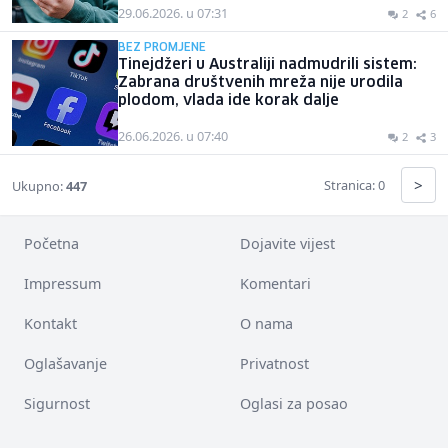
29.06.2026. u 07:31
2
6
BEZ PROMJENE
Tinejdžeri u Australiji nadmudrili sistem:
Zabrana društvenih mreža nije urodila
plodom, vlada ide korak dalje
26.06.2026. u 07:40
2
3
>
Stranica: 0
Ukupno:
447
Početna
Dojavite vijest
Impressum
Komentari
Kontakt
O nama
Oglašavanje
Privatnost
Sigurnost
Oglasi za posao