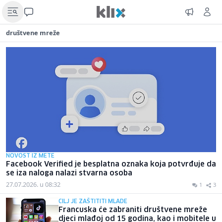
društvene mreže
NOVOST IZ METE
Facebook Verified je besplatna oznaka koja potvrđuje da
se iza naloga nalazi stvarna osoba
27.07.2026. u 08:32
1
3
CILJ JE ZAŠTITITI MLADE
Francuska će zabraniti društvene mreže
djeci mlađoj od 15 godina, kao i mobitele u