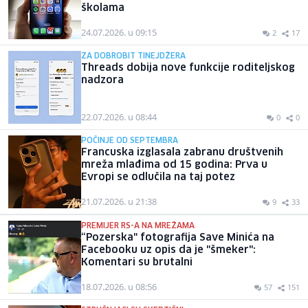
školama
24.07.2026. u 09:15
2
17
ZA DOBROBIT TINEJDŽERA
Threads dobija nove funkcije roditeljskog
nadzora
22.07.2026. u 08:44
0
0
POČINJE OD SEPTEMBRA
Francuska izglasala zabranu društvenih
mreža mlađima od 15 godina: Prva u
Evropi se odlučila na taj potez
21.07.2026. u 21:38
9
33
PREMIJER RS-A NA MREŽAMA
“Pozerska" fotografija Save Minića na
Facebooku uz opis da je "šmeker":
Komentari su brutalni
18.07.2026. u 08:56
57
151