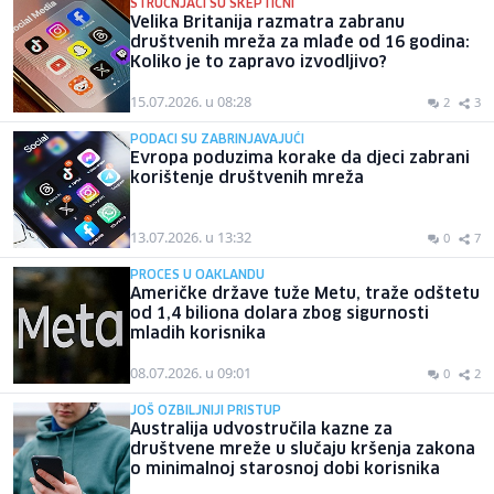
STRUČNJACI SU SKEPTIČNI
Velika Britanija razmatra zabranu
društvenih mreža za mlađe od 16 godina:
Koliko je to zapravo izvodljivo?
15.07.2026. u 08:28
2
3
PODACI SU ZABRINJAVAJUĆI
Evropa poduzima korake da djeci zabrani
korištenje društvenih mreža
13.07.2026. u 13:32
0
7
PROCES U OAKLANDU
Američke države tuže Metu, traže odštetu
od 1,4 biliona dolara zbog sigurnosti
mladih korisnika
08.07.2026. u 09:01
0
2
JOŠ OZBILJNIJI PRISTUP
Australija udvostručila kazne za
društvene mreže u slučaju kršenja zakona
o minimalnoj starosnoj dobi korisnika