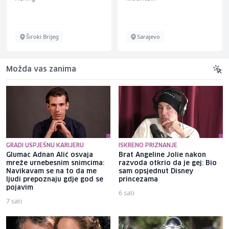
Široki Brijeg
Sarajevo
Možda vas zanima
GRADI USPJEŠNU KARIJERU
ISKRENO PRIZNANJE
Glumac Adnan Alić osvaja
Brat Angeline Jolie nakon
mreže urnebesnim snimcima:
razvoda otkrio da je gej: Bio
Navikavam se na to da me
sam opsjednut Disney
ljudi prepoznaju gdje god se
princezama
pojavim
6 sati
7 sati