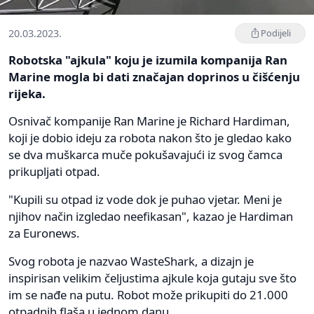
20.03.2023.
Podijeli
Robotska "ajkula" koju je izumila kompanija Ran
Marine mogla bi dati značajan doprinos u čišćenju
rijeka.
Osnivač kompanije Ran Marine je Richard Hardiman,
koji je dobio ideju za robota nakon što je gledao kako
se dva muškarca muče pokušavajući iz svog čamca
prikupljati otpad.
"Kupili su otpad iz vode dok je puhao vjetar. Meni je
njihov način izgledao neefikasan", kazao je Hardiman
za Euronews.
Svog robota je nazvao WasteShark, a dizajn je
inspirisan velikim čeljustima ajkule koja gutaju sve što
im se nađe na putu. Robot može prikupiti do 21.000
otpadnih flaša u jednom danu.