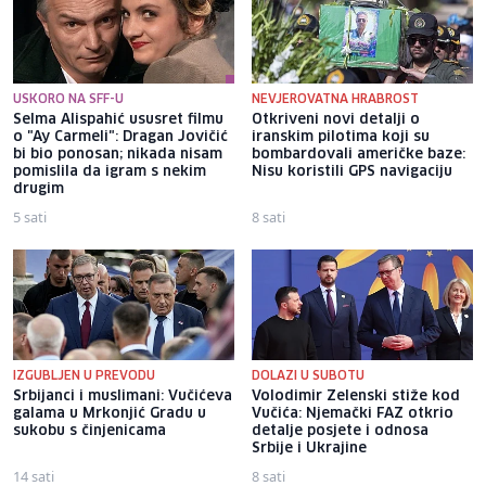
USKORO NA SFF-U
NEVJEROVATNA HRABROST
Selma Alispahić ususret filmu
Otkriveni novi detalji o
o "Ay Carmeli": Dragan Jovičić
iranskim pilotima koji su
bi bio ponosan; nikada nisam
bombardovali američke baze:
pomislila da igram s nekim
Nisu koristili GPS navigaciju
drugim
5 sati
8 sati
IZGUBLJEN U PREVODU
DOLAZI U SUBOTU
Srbijanci i muslimani: Vučićeva
Volodimir Zelenski stiže kod
galama u Mrkonjić Gradu u
Vučića: Njemački FAZ otkrio
sukobu s činjenicama
detalje posjete i odnosa
Srbije i Ukrajine
14 sati
8 sati