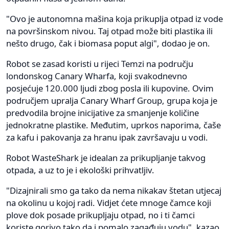
"Ovo je autonomna mašina koja prikuplja otpad iz vode
na površinskom nivou. Taj otpad može biti plastika ili
nešto drugo, čak i biomasa poput algi", dodao je on.
Robot se zasad koristi u rijeci Temzi na području
londonskog Canary Wharfa, koji svakodnevno
posjećuje 120.000 ljudi zbog posla ili kupovine. Ovim
područjem upralja Canary Wharf Group, grupa koja je
predvodila brojne inicijative za smanjenje količine
jednokratne plastike. Međutim, uprkos naporima, čaše
za kafu i pakovanja za hranu ipak završavaju u vodi.
Robot WasteShark je idealan za prikupljanje takvog
otpada, a uz to je i ekološki prihvatljiv.
"Dizajnirali smo ga tako da nema nikakav štetan utjecaj
na okolinu u kojoj radi. Vidjet ćete mnoge čamce koji
plove dok posade prikupljaju otpad, no i ti čamci
koriste gorivo tako da i pomalo zagađuju vodu", kazao