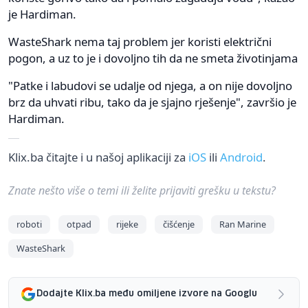
je Hardiman.
WasteShark nema taj problem jer koristi električni
pogon, a uz to je i dovoljno tih da ne smeta životinjama
"Patke i labudovi se udalje od njega, a on nije dovoljno
brz da uhvati ribu, tako da je sjajno rješenje", završio je
Hardiman.
Klix.ba čitajte i u našoj aplikaciji za
iOS
ili
Android
.
Znate nešto više o temi ili želite prijaviti grešku u tekstu?
roboti
otpad
rijeke
čišćenje
Ran Marine
WasteShark
Dodajte Klix.ba među omiljene izvore na Googlu