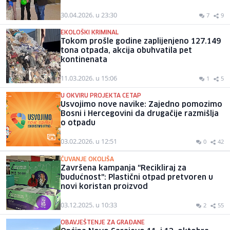
30.04.2026. u 23:30
7
9
EKOLOŠKI KRIMINAL
Tokom prošle godine zaplijenjeno 127.149
tona otpada, akcija obuhvatila pet
kontinenata
11.03.2026. u 15:06
1
5
U OKVIRU PROJEKTA CETAP
Usvojimo nove navike: Zajedno pomozimo
Bosni i Hercegovini da drugačije razmišlja
o otpadu
03.02.2026. u 12:51
0
42
ČUVANJE OKOLIŠA
Završena kampanja "Recikliraj za
budućnost": Plastični otpad pretvoren u
novi koristan proizvod
03.12.2025. u 10:33
2
55
OBAVJEŠTENJE ZA GRAĐANE