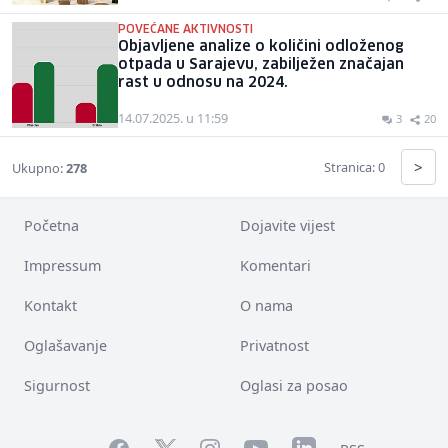
POVEĆANE AKTIVNOSTI
Objavljene analize o količini odloženog
otpada u Sarajevu, zabilježen značajan
rast u odnosu na 2024.
14.07.2025. u 11:59
3
20
>
Stranica: 0
Ukupno:
278
Početna
Dojavite vijest
Impressum
Komentari
Kontakt
O nama
Oglašavanje
Privatnost
Sigurnost
Oglasi za posao
Facebook
YouTube
LinkedIn