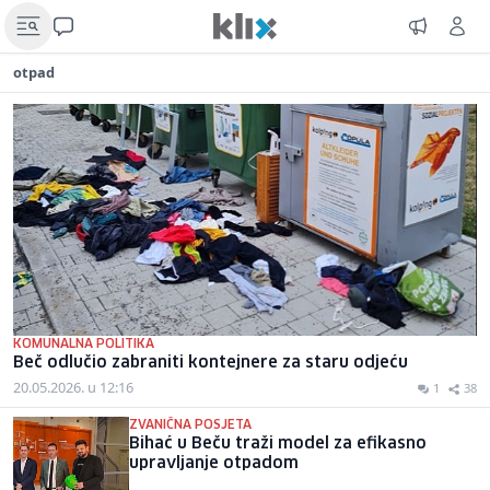
otpad
KOMUNALNA POLITIKA
Beč odlučio zabraniti kontejnere za staru odjeću
20.05.2026. u 12:16
1
38
ZVANIČNA POSJETA
Bihać u Beču traži model za efikasno
upravljanje otpadom