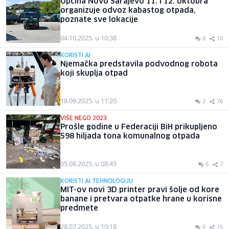
Općina Novo Sarajevo 11. i 12. oktobra
organizuje odvoz kabastog otpada,
poznate sve lokacije
04.10.2025. u 10:38
0
10
KORISTI AI
Njemačka predstavila podvodnog robota
koji skuplja otpad
18.09.2025. u 11:20
2
76
VIŠE NEGO 2023.
Prošle godine u Federaciji BiH prikupljeno
598 hiljada tona komunalnog otpada
05.08.2025. u 08:45
6
7
KORISTI AI TEHNOLOGIJU
MIT-ov novi 3D printer pravi šolje od kore
banane i pretvara otpatke hrane u korisne
predmete
28.07.2025. u 10:18
0
15