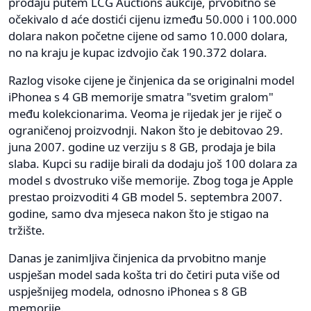
prodaju putem LCG Auctions aukcije, prvobitno se
očekivalo d aće dostići cijenu između 50.000 i 100.000
dolara nakon početne cijene od samo 10.000 dolara,
no na kraju je kupac izdvojio čak 190.372 dolara.
Razlog visoke cijene je činjenica da se originalni model
iPhonea s 4 GB memorije smatra "svetim gralom"
među kolekcionarima. Veoma je rijedak jer je riječ o
ograničenoj proizvodnji. Nakon što je debitovao 29.
juna 2007. godine uz verziju s 8 GB, prodaja je bila
slaba. Kupci su radije birali da dodaju još 100 dolara za
model s dvostruko više memorije. Zbog toga je Apple
prestao proizvoditi 4 GB model 5. septembra 2007.
godine, samo dva mjeseca nakon što je stigao na
tržište.
Danas je zanimljiva činjenica da prvobitno manje
uspješan model sada košta tri do četiri puta više od
uspješnijeg modela, odnosno iPhonea s 8 GB
memorije.