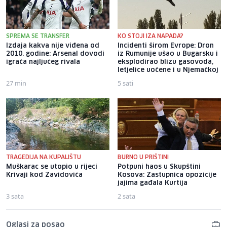
SPREMA SE TRANSFER
KO STOJI IZA NAPADA?
Izdaja kakva nije viđena od
Incidenti širom Evrope: Dron
2010. godine: Arsenal dovodi
iz Rumunije ušao u Bugarsku i
igrača najljućeg rivala
eksplodirao blizu gasovoda,
letjelice uočene i u Njemačkoj
27 min
5 sati
TRAGEDIJA NA KUPALIŠTU
BURNO U PRIŠTINI
Muškarac se utopio u rijeci
Potpuni haos u Skupštini
Krivaji kod Zavidovića
Kosova: Zastupnica opozicije
jajima gađala Kurtija
3 sata
2 sata
Oglasi za posao