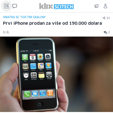
31
SMATRA SE "SVETIM GRALOM"
Prvi iPhone prodan za više od 190.000 dolara
D. B.
2