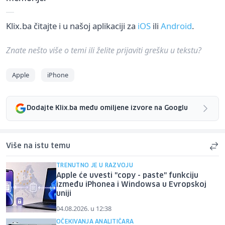
Klix.ba čitajte i u našoj aplikaciji za
iOS
ili
Android
.
Znate nešto više o temi ili želite prijaviti grešku u tekstu?
Apple
iPhone
Dodajte Klix.ba među omiljene izvore na Googlu
Više na istu temu
TRENUTNO JE U RAZVOJU
Apple će uvesti "copy - paste" funkciju
između iPhonea i Windowsa u Evropskoj
uniji
04.08.2026. u 12:38
OČEKIVANJA ANALITIČARA