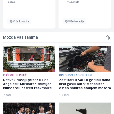
Kalea
Euro-Asfalt
Više lokacija
Više lokacija
Možda vas zanima
O ČEMU JE RIJEČ
PREDUGO RADIO U LERU
Nesvakidašnji prizor u Los
Zaštitari u SAD-u godinu dana
Angelesu: Muškarac snimljen u
nisu gasili auto: Mehaničar
billboardu nasred raskrsnice
ostao šokiran stanjem motora
7 sati
13 sati