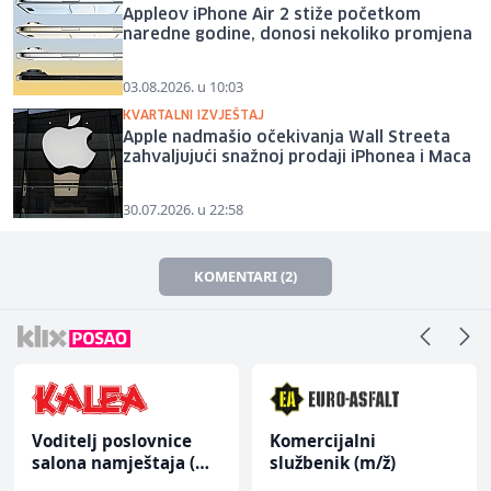
Appleov iPhone Air 2 stiže početkom
naredne godine, donosi nekoliko promjena
03.08.2026. u 10:03
KVARTALNI IZVJEŠTAJ
Apple nadmašio očekivanja Wall Streeta
zahvaljujući snažnoj prodaji iPhonea i Maca
30.07.2026. u 22:58
KOMENTARI (2)
Voditelj poslovnice
Komercijalni
salona namještaja (m/
službenik (m/ž)
ž)