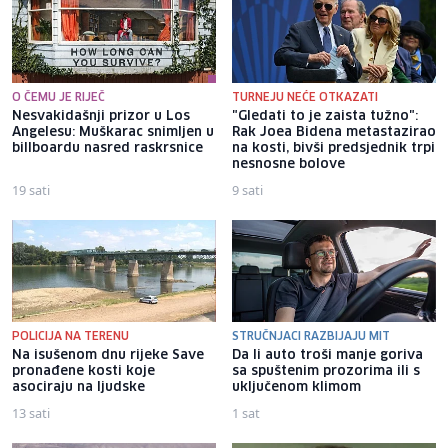
O ČEMU JE RIJEČ
TURNEJU NEĆE OTKAZATI
Nesvakidašnji prizor u Los
"Gledati to je zaista tužno":
Angelesu: Muškarac snimljen u
Rak Joea Bidena metastazirao
billboardu nasred raskrsnice
na kosti, bivši predsjednik trpi
nesnosne bolove
19 sati
9 sati
POLICIJA NA TERENU
STRUČNJACI RAZBIJAJU MIT
Na isušenom dnu rijeke Save
Da li auto troši manje goriva
pronađene kosti koje
sa spuštenim prozorima ili s
asociraju na ljudske
uključenom klimom
13 sati
1 sat