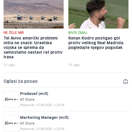
NE ŽELE MIR
BIVŠI ZMAJ
Tel Avivu američki problemi
Kenan Kodro postigao gol
ništa ne znače: Izraelska
protiv velikog Real Madrida,
vojska se sprema da
pogledajte njegov pogodak
samostalno nastavi rat protiv
Irana
11 sati
11 sati
Oglasi za posao
Prodavač (m/ž)
AT Store
Prijava do: 13.08.2026. u 23:59
Marketing Manager (m/ž)
AT Store
Prijava do: 25.08.2026. u 23:59