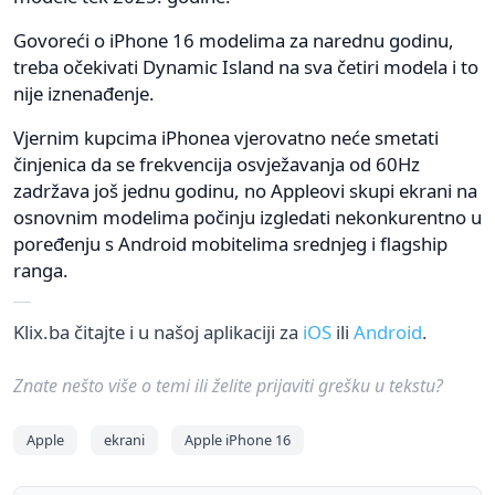
Govoreći o iPhone 16 modelima za narednu godinu,
treba očekivati Dynamic Island na sva četiri modela i to
nije iznenađenje.
Vjernim kupcima iPhonea vjerovatno neće smetati
činjenica da se frekvencija osvježavanja od 60Hz
zadržava još jednu godinu, no Appleovi skupi ekrani na
osnovnim modelima počinju izgledati nekonkurentno u
poređenju s Android mobitelima srednjeg i flagship
ranga.
Klix.ba čitajte i u našoj aplikaciji za
iOS
ili
Android
.
Znate nešto više o temi ili želite prijaviti grešku u tekstu?
Apple
ekrani
Apple iPhone 16