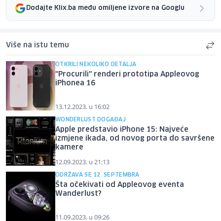
Dodajte Klix.ba među omiljene izvore na Googlu
Više na istu temu
OTKRILI NEKOLIKO DETALJA
"Procurili" renderi prototipa Appleovog
iPhonea 16
13.12.2023. u 16:02
WONDERLUST DOGAĐAJ
Apple predstavio iPhone 15: Najveće
izmjene ikada, od novog porta do savršene
kamere
12.09.2023. u 21:13
ODRŽAVA SE 12. SEPTEMBRA
Šta očekivati od Appleovog eventa
Wanderlust?
11.09.2023. u 09:26