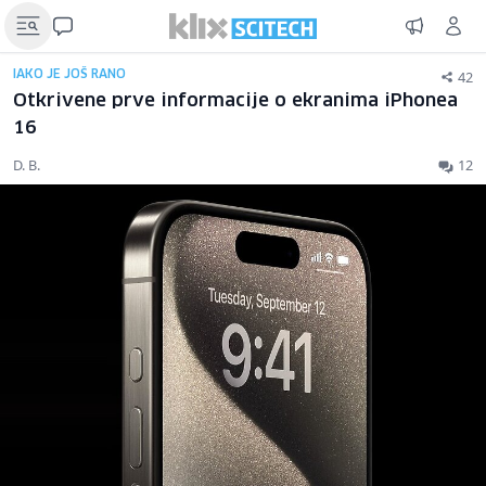
42
IAKO JE JOŠ RANO
Otkrivene prve informacije o ekranima iPhonea
16
D. B.
12