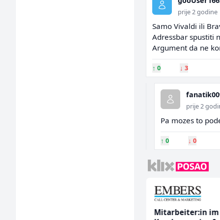
gooUser166
prije 2 godine
Samo Vivaldi ili Br
Adressbar spustiti 
Argument da ne kor
↑
0
↓
3
fanatik00
prije 2 god
Pa mozes to podes
↑
0
↓
0
Poslovođa prodavnice
Mitarbeiter:in im