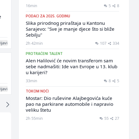
16min
5
8
e
PODACI ZA 2025. GODINU
Slika prirodnog priraštaja u Kantonu
Sarajevo: "Sve je manje djece što si bliže
Sebilju"
ijavi
2h 42min
107
334
PROTRAĆENI TALENT
Alen Halilović će novim transferom sam
sebe nadmašiti: Ide van Evrope u 13. klub
u karijeri?
33min
8
5
ijavi
TOKOM NOĆI
Mostar: Dio ruševine Alajbegovića kuće
pao na parkirane automobile i napravio
veliku štetu
2h 55min
55
27
Komercijalista -
Radnik u proizvodnji