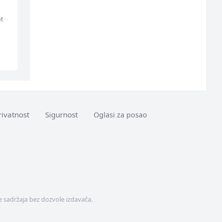
Serviser kafe aparata
(m/ž)
(m/ž)
t
P Trade
RAMA-GLAS
Tuzla
Sarajevo
rivatnost
Sigurnost
Oglasi za posao
 sadržaja bez dozvole izdavača.