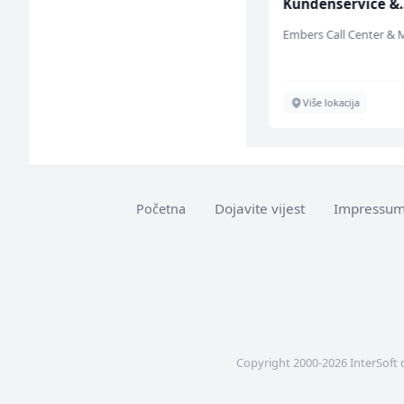
(m/ž)
Kundenservice &
Support (m/w/d)
Amko komerc
Sarajevo
Više lokacija
Dojavite vijest
Impressu
Početna
Copyright 2000-2026 InterSoft 