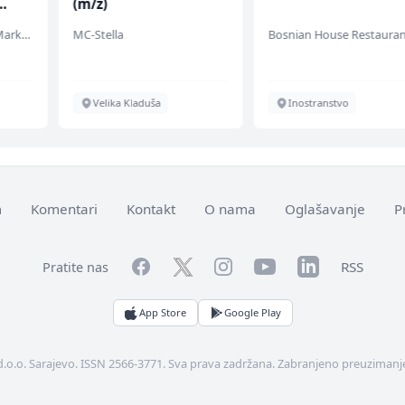
(m/ž)
Embers Call Center & Marketing
MC-Stella
Bosnian House Restauran
Velika Kladuša
Inostranstvo
m
Komentari
Kontakt
O nama
Oglašavanje
P
Facebook
YouTube
LinkedIn
Twitter
Instagram
RSS
Pratite nas
App Store
Google Play
d.o.o. Sarajevo. ISSN 2566-3771. Sva prava zadržana. Zabranjeno preuzimanje