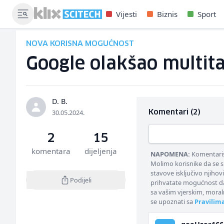
Vijesti
Biznis
Sport
NOVA KORISNA MOGUĆNOST
Google olakšao multit
D. B.
30.05.2024.
Komentari (2)
2
15
komentara
dijeljenja
NAPOMENA:
Komentarisa
Molimo korisnike da se s
stavove isključivo njihov
Podijeli
prihvatate mogućnost da
sa vašim vjerskim, moral
se upoznati sa
Pravilim