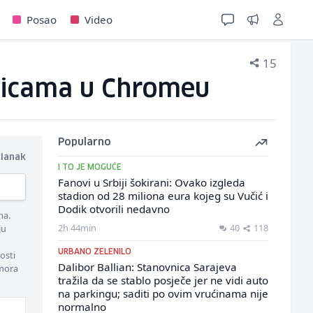
Posao
Video
15
ticama u Chromeu
Popularno
članak
I TO JE MOGUĆE
Fanovi u Srbiji šokirani: Ovako izgleda
stadion od 28 miliona eura kojeg su Vučić i
Dodik otvorili nedavno
ma.
2h 44min
40
118
ju
URBANO ZELENILO
osti
Dalibor Ballian: Stanovnica Sarajeva
 mora
tražila da se stablo posječe jer ne vidi auto
na parkingu; saditi po ovim vrućinama nije
normalno