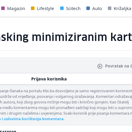
Magazin
Lifestyle
Scitech
Auto
Križaljka
asking minimiziranim kar
Povratak na 
Prijava korisnika
nje članaka na portalu Klix.ba dozvoljeno je samo registrovanim korisnici
uzdrže od vrijeđanja, psovanja i vulgarnog izražavanja. Komentari odražava
ih autora, koji zbog govora mržnje mogu biti i krivično gonjeni. Kao čitatelj
 među komentarima mogu biti pronađeni sadržaji koji mogu biti u suprotn
nim i drugim načelima i uvjerenjima. Svaki korisnik prije pisanja komentara
a i uslovima korištenja komentara
.