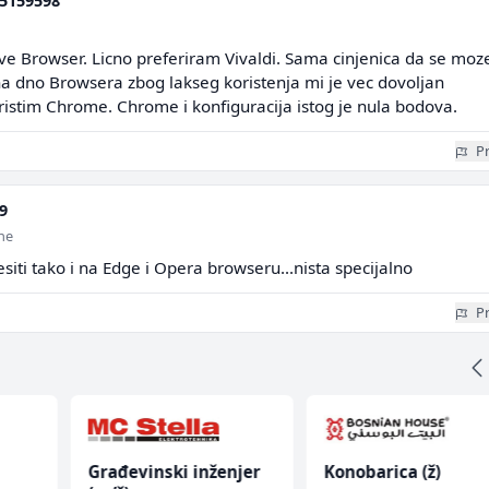
5159598
ave Browser. Licno preferiram Vivaldi. Sama cinjenica da se moz
na dno Browsera zbog lakseg koristenja mi je vec dovoljan
istim Chrome. Chrome i konfiguracija istog je nula bodova.
Pr
9
ine
iti tako i na Edge i Opera browseru...nista specijalno
Pr
Građevinski inženjer
Konobarica (ž)