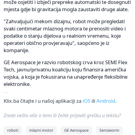
može osjetiti i izbjeći prepreke automatski te dosegnuti
mjesta gdje bi gravitacija mogla zaustaviti druge alate.
"Zahvaljujući mekom dizajnu, robot može pregledati
svaki centimetar mlaznog motora te prenositi video i
podatke o stanju dijelova u realnom vremenu, koje
operateri obično provjeravaju", saopćeno je iz
kompanije.
GE Aerospace je razvio robotskog crva kroz SEMI Flex
Tech, javnu/privatnu koaliciju koju finansira američka
vojska, a koja je fokusirana na unapređenje fleksibilne
elektronike.
Klix.ba čitajte i u našoj aplikaciji za
iOS
ili
Android
.
Znate nešto više o temi ili želite prijaviti grešku u tekstu?
roboti
mlazni motor
GE Aerospace
Sensiworm