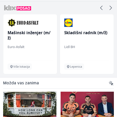
Mašinski inženjer (m/
Skladišni radnik (m/ž)
ž)
Euro-Asfalt
Lidl BH
Više lokacija
Lepenica
Možda vas zanima