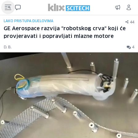
44
LAKO PRISTUPA DIJELOVIMA
GE Aerospace razvija "robotskog crva" koji će
provjeravati i popravljati mlazne motore
D. B.
4