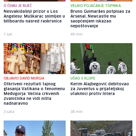
O ČEMU JE RIJEČ
VELIKO POJAČANJE TOPNIKA
Nesvakidašnji prizor u Los
Bruno Guimarães potpisao za
Angelesu: Muškarac snimljen u
Arsenal, Newcastle mu
billboardu nasred raskrsnice
saopćenjem iskazao
nepoštovanje
1 sat
49 min
OBJAVIO DAVID MURGIA
UŠAO S KLUPE
Otkriveni rezultati tajnog
Kerim Alajbegović debitovao
glasanja Vatikana o fenomenu
za Juventus u prijateljskoj
Međugorja: Većina crkvenih
utakmici protiv Intera
zvaničnika ne vidi ništa
nadnaravno
3 sata
38 min