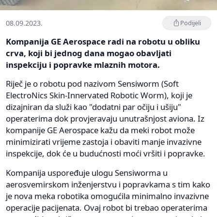
08.09.2023.
Podijeli
Kompanija GE Aerospace radi na robotu u obliku
crva, koji bi jednog dana mogao obavljati
inspekciju i popravke mlaznih motora.
Riječ je o robotu pod nazivom Sensiworm (Soft
ElectroNics Skin-Innervated Robotic Worm), koji je
dizajniran da služi kao "dodatni par očiju i ušiju"
operaterima dok provjeravaju unutrašnjost aviona. Iz
kompanije GE Aerospace kažu da meki robot može
minimizirati vrijeme zastoja i obaviti manje invazivne
inspekcije, dok će u budućnosti moći vršiti i popravke.
Kompanija uspoređuje ulogu Sensiworma u
aerosvemirskom inženjerstvu i popravkama s tim kako
je nova meka robotika omogućila minimalno invazivne
operacije pacijenata. Ovaj robot bi trebao operaterima