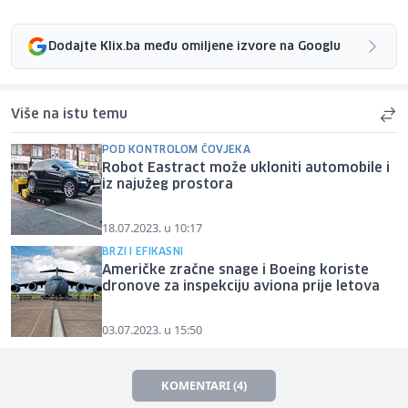
Dodajte Klix.ba među omiljene izvore na Googlu
Više na istu temu
POD KONTROLOM ČOVJEKA
Robot Eastract može ukloniti automobile i
iz najužeg prostora
18.07.2023. u 10:17
BRZI I EFIKASNI
Američke zračne snage i Boeing koriste
dronove za inspekciju aviona prije letova
03.07.2023. u 15:50
KOMENTARI (4)