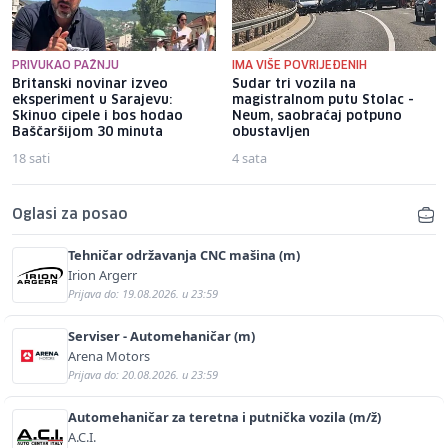
PRIVUKAO PAŽNJU
IMA VIŠE POVRIJEĐENIH
Britanski novinar izveo
Sudar tri vozila na
eksperiment u Sarajevu:
magistralnom putu Stolac -
Skinuo cipele i bos hodao
Neum, saobraćaj potpuno
Baščaršijom 30 minuta
obustavljen
18 sati
4 sata
Oglasi za posao
Tehničar održavanja CNC mašina (m)
Irion Argerr
Prijava do: 19.08.2026. u 23:59
Serviser - Automehaničar (m)
Arena Motors
Prijava do: 20.08.2026. u 23:59
Automehaničar za teretna i putnička vozila (m/ž)
A.C.I.