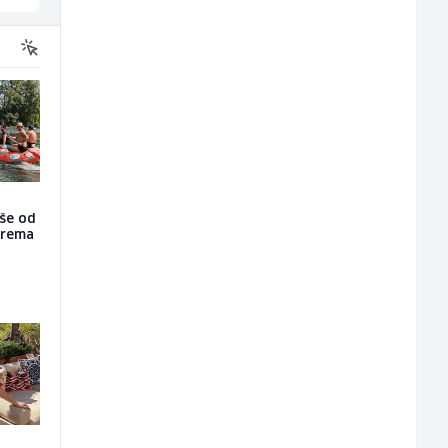
iše od
prema