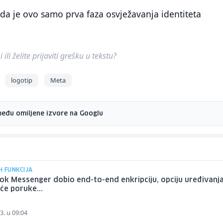
da je ovo samo prva faza osvježavanja identiteta
ili želite prijaviti grešku u tekstu?
logotip
Meta
među omiljene izvore na Googlu
H FUNKCIJA
k Messenger dobio end-to-end enkripciju, opciju uređivanja
će poruke...
3. u 09:04