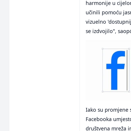
harmonije u cijelo
učinili pomoću jas
vizuelno 'dostupnij
se izdvojilo", saop
Iako su promjene s
Facebooka umjesto
društvena mreža im