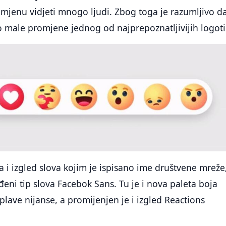
mjenu vidjeti mnogo ljudi. Zbog toga je razumljivo d
o male promjene jednog od najprepoznatljivijih logoti
a i izgled slova kojim je ispisano ime društvene mreže
đeni tip slova Facebok Sans. Tu je i nova paleta boja
lave nijanse, a promijenjen je i izgled Reactions