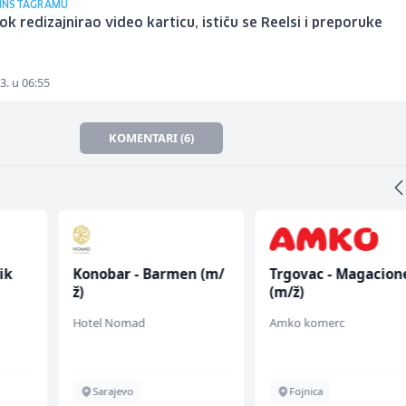
E INSTAGRAMU
k redizajnirao video karticu, ističu se Reelsi i preporuke
3. u 06:55
KOMENTARI (6)
ik
Konobar - Barmen (m/
Trgovac - Magacion
ž)
(m/ž)
Hotel Nomad
Amko komerc
Sarajevo
Fojnica