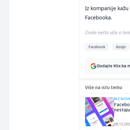
Iz kompanije kažu 
Facebooka.
Znate nešto više o temi 
Facebook
dizajn
Dodajte Klix.ba 
Više na istu temu
NIZ NOVI
Faceboo
nestaju
08.12.202