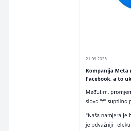
21.09.2023.
Kompanija Meta m
Facebook, a to uk
Međutim, promjena 
slovo "f" suptilno
"Naša namjera je b
je odvažniji, 'elek