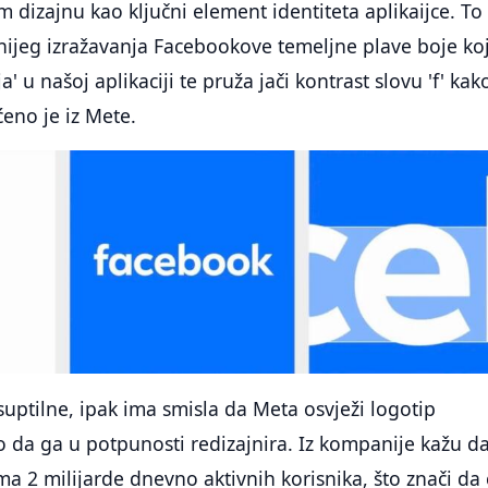
m dizajnu kao ključni element identiteta aplikaijce. T
nijeg izražavanja Facebookove temeljne plave boje koj
a' u našoj aplikaciji te pruža jači kontrast slovu 'f' kak
ćeno je iz Mete.
uptilne, ipak ima smisla da Meta osvježi logotip
 da ga u potpunosti redizajnira. Iz kompanije kažu d
a 2 milijarde dnevno aktivnih korisnika, što znači da 