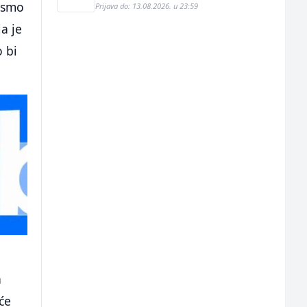
o smo
Prijava do: 13.08.2026. u 23:59
a je
o bi
a
će