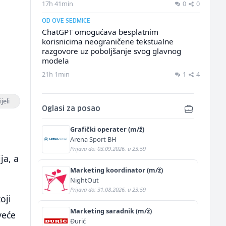
17h 41min
0
0
OD OVE SEDMICE
ChatGPT omogućava besplatnim
korisnicima neograničene tekstualne
razgovore uz poboljšanje svog glavnog
modela
21h 1min
1
4
jeli
Oglasi za posao
Grafički operater (m/ž)
Arena Sport BH
Prijava do: 03.09.2026. u 23:59
ja, a
Marketing koordinator (m/ž)
NightOut
Prijava do: 31.08.2026. u 23:59
oji
Marketing saradnik (m/ž)
veće
Đurić