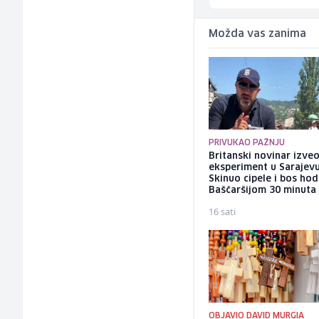
Možda vas zanima
PRIVUKAO PAŽNJU
Britanski novinar izve
eksperiment u Sarajevu
Skinuo cipele i bos ho
Baščaršijom 30 minuta
16 sati
OBJAVIO DAVID MURGIA