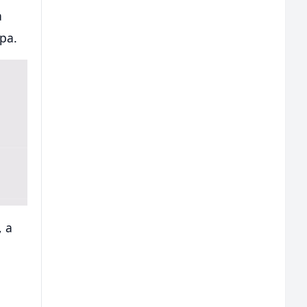
a
pa.
, a