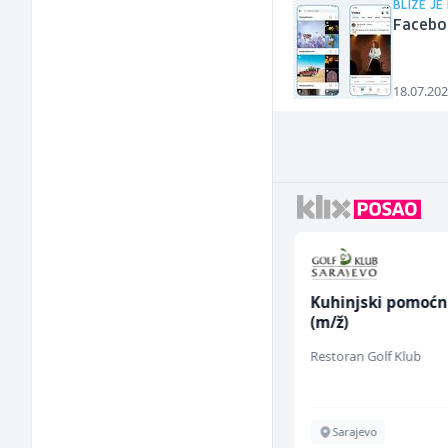
BLIŽE J
Faceboo
18.07.202
Home Office
Kuhinjski pomoćn
Kundenberater
(m/ž)
(m/w/d) für ein
TELUS Digital
Restoran Golf Klub
renommiertes
Schuhunternehmen
Sarajevo
Sarajevo