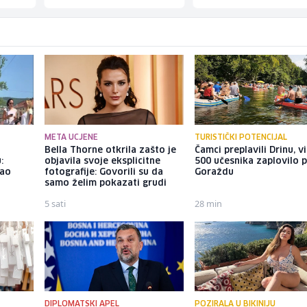
META UCJENE
TURISTIČKI POTENCIJAL
o
Bella Thorne otkrila zašto je
Čamci preplavili Drinu, v
:
objavila svoje eksplicitne
500 učesnika zaplovilo 
dao
fotografije: Govorili su da
Goraždu
samo želim pokazati grudi
5 sati
28 min
DIPLOMATSKI APEL
POZIRALA U BIKINIJU