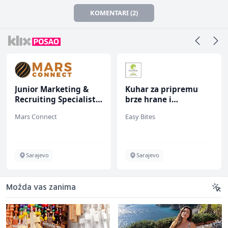
KOMENTARI (2)
Junior Marketing &
Kuhar za pripremu
Recruiting Specialist
brze hrane i
(m/ž)
jednostavnih jela (m/
Mars Connect
Easy Bites
ž)
Sarajevo
Sarajevo
Možda vas zanima