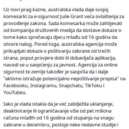
Uz novi prag kazne, australska vlada daje svojoj
komesarki za e-sigurnost Julie Grant veća ovlaštenja za
provođenje zakona. Sada komesarka može zahtijevati
od kompanija društvenih medija da dostave dokaze o
tome kako sprečavaju djecu mlađu od 16 godina da
otvore nalog. Pored toga, australska agencija može
prikupljati dokaze o poštivanju zabrane od trećih
strana, poput provjere dobi ili dobavljača aplikacija,
navodi se u saopćenju za javnost. Agencija za online
sigurnost te zemlje također je saopćila da i dalje
"aktivno istražuje potencijalno nepoštivanje propisa" na
Facebooku, Instagramu, Snapchatu, TikToku i
YouTubeu.
Iako je vlada istakla da je već zabilježila uklanjanje,
deaktiviranje ili ograničavanje više od pet miliona
računa mlađih od 16 godina od stupanja na snagu
zabrane u decembru, postoje neke nedavne studije i