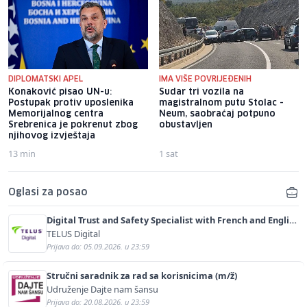
DIPLOMATSKI APEL
IMA VIŠE POVRIJEĐENIH
Konaković pisao UN-u:
Sudar tri vozila na
Postupak protiv uposlenika
magistralnom putu Stolac -
Memorijalnog centra
Neum, saobraćaj potpuno
Srebrenica je pokrenut zbog
obustavljen
njihovog izvještaja
13 min
1 sat
Oglasi za posao
Digital Trust and Safety Specialist with French and English
(m/f)
TELUS Digital
Prijava do: 05.09.2026. u 23:59
Stručni saradnik za rad sa korisnicima (m/ž)
Udruženje Dajte nam šansu
Prijava do: 20.08.2026. u 23:59