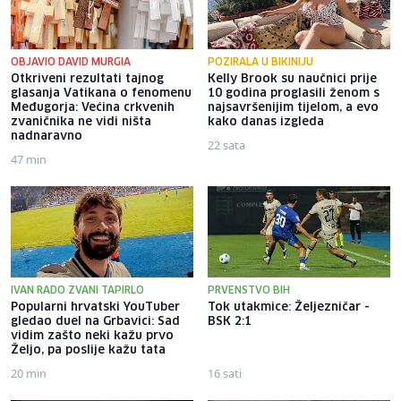
OBJAVIO DAVID MURGIA
POZIRALA U BIKINIJU
Otkriveni rezultati tajnog
Kelly Brook su naučnici prije
glasanja Vatikana o fenomenu
10 godina proglasili ženom s
Međugorja: Većina crkvenih
najsavršenijim tijelom, a evo
zvaničnika ne vidi ništa
kako danas izgleda
nadnaravno
22 sata
47 min
IVAN RADO ZVANI TAPIRLO
PRVENSTVO BIH
Popularni hrvatski YouTuber
Tok utakmice: Željezničar -
gledao duel na Grbavici: Sad
BSK 2:1
vidim zašto neki kažu prvo
Željo, pa poslije kažu tata
20 min
16 sati