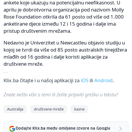
ankete koje ukazuju na potencijalnu neefikasnost. U
aprilu je dobrotvorna organizacija pod nazivom Molly
Rose Foundation otkrila da 61 posto od više od 1.000
anketirane djece između 12 i 15 godina i dalje ima
pristup društvenim mrežama.
Nedavno je Univerzitet u Newcastleu objavio studiju u
kojoj se tvrdi da više od 85 posto australskih tinejdžera
mlađih od 16 godina i dalje koristi aplikacije za
društvene mreže.
Klix.ba čitajte i u našoj aplikaciji za
iOS
ili
Android
.
Znate nešto više o temi ili želite prijaviti grešku u tekstu?
Australija
društvene mreže
kazne
Dodajte Klix.ba među omiljene izvore na Googlu