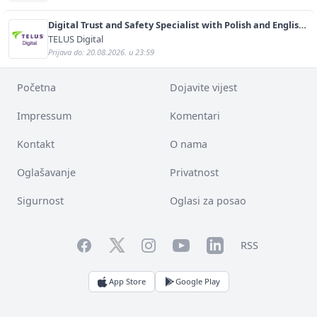
Digital Trust and Safety Specialist with Polish and English
(m/f)
TELUS Digital
Prijava do: 20.08.2026. u 23:59
Početna
Dojavite vijest
Impressum
Komentari
Kontakt
O nama
Oglašavanje
Privatnost
Sigurnost
Oglasi za posao
Facebook
YouTube
LinkedIn
Twitter
Instagram
RSS
App Store
Google Play