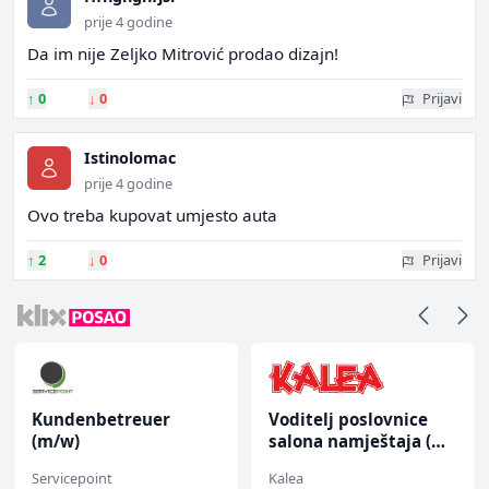
prije 4 godine
Da im nije Zeljko Mitrović prodao dizajn!
↑
0
↓
0
Prijavi
Istinolomac
prije 4 godine
Ovo treba kupovat umjesto auta
↑
2
↓
0
Prijavi
Kundenbetreuer
Voditelj poslovnice
(m/w)
salona namještaja (m/
ž)
Servicepoint
Kalea