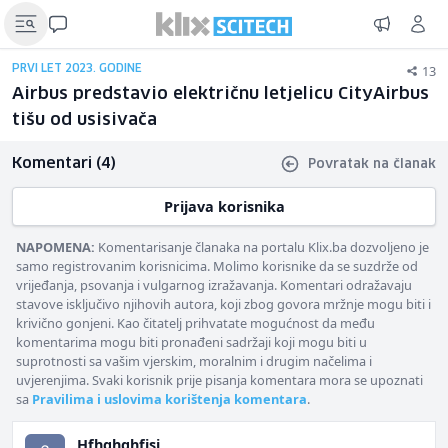
13
PRVI LET 2023. GODINE
Airbus predstavio električnu letjelicu CityAirbus
tišu od usisivača
Komentari (4)
Povratak na članak
Prijava korisnika
NAPOMENA:
Komentarisanje članaka na portalu Klix.ba dozvoljeno je
samo registrovanim korisnicima. Molimo korisnike da se suzdrže od
vrijeđanja, psovanja i vulgarnog izražavanja. Komentari odražavaju
stavove isključivo njihovih autora, koji zbog govora mržnje mogu biti i
krivično gonjeni. Kao čitatelj prihvatate mogućnost da među
komentarima mogu biti pronađeni sadržaji koji mogu biti u
suprotnosti sa vašim vjerskim, moralnim i drugim načelima i
uvjerenjima. Svaki korisnik prije pisanja komentara mora se upoznati
sa
Pravilima i uslovima korištenja komentara
.
Hfhghghfjsi