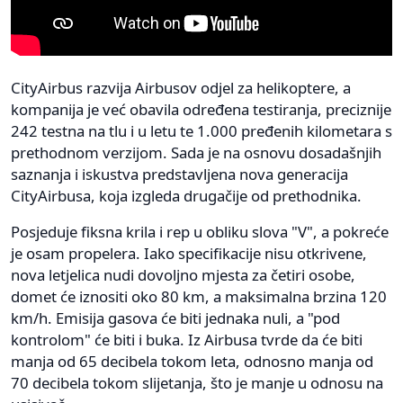
CityAirbus razvija Airbusov odjel za helikoptere, a
kompanija je već obavila određena testiranja, preciznije
242 testna na tlu i u letu te 1.000 pređenih kilometara s
prethodnom verzijom. Sada je na osnovu dosadašnjih
saznanja i iskustva predstavljena nova generacija
CityAirbusa, koja izgleda drugačije od prethodnika.
Posjeduje fiksna krila i rep u obliku slova "V", a pokreće
je osam propelera. Iako specifikacije nisu otkrivene,
nova letjelica nudi dovoljno mjesta za četiri osobe,
domet će iznositi oko 80 km, a maksimalna brzina 120
km/h. Emisija gasova će biti jednaka nuli, a "pod
kontrolom" će biti i buka. Iz Airbusa tvrde da će biti
manja od 65 decibela tokom leta, odnosno manja od
70 decibela tokom slijetanja, što je manje u odnosu na