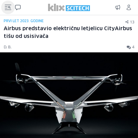
13
PRVI LET 2023. GODINE
Airbus predstavio električnu letjelicu CityAirbus
tišu od usisivača
D. B.
4