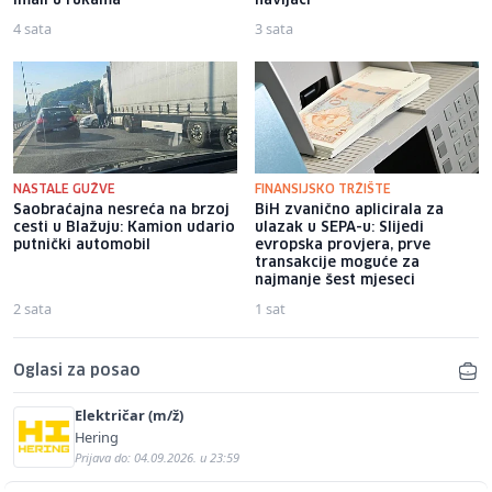
imali u rukama"
navijači
4 sata
3 sata
NASTALE GUŽVE
FINANSIJSKO TRŽIŠTE
Saobraćajna nesreća na brzoj
BiH zvanično aplicirala za
cesti u Blažuju: Kamion udario
ulazak u SEPA-u: Slijedi
putnički automobil
evropska provjera, prve
transakcije moguće za
najmanje šest mjeseci
2 sata
1 sat
Oglasi za posao
Električar (m/ž)
Hering
Prijava do: 04.09.2026. u 23:59