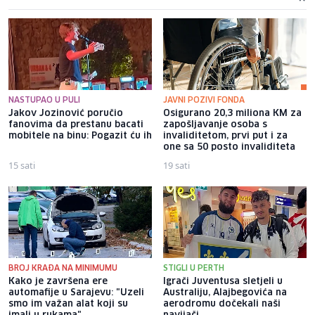
NASTUPAO U PULI
JAVNI POZIVI FONDA
Jakov Jozinović poručio
Osigurano 20,3 miliona KM za
fanovima da prestanu bacati
zapošljavanje osoba s
mobitele na binu: Pogazit ću ih
invaliditetom, prvi put i za
one sa 50 posto invaliditeta
15 sati
19 sati
BROJ KRAĐA NA MINIMUMU
STIGLI U PERTH
Kako je završena ere
Igrači Juventusa sletjeli u
automafije u Sarajevu: "Uzeli
Australiju, Alajbegovića na
smo im važan alat koji su
aerodromu dočekali naši