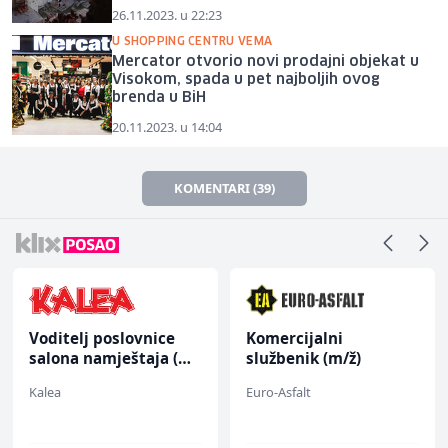
26.11.2023. u 22:23
U SHOPPING CENTRU VEMA
Mercator otvorio novi prodajni objekat u
Visokom, spada u pet najboljih ovog
brenda u BiH
20.11.2023. u 14:04
KOMENTARI (39)
Voditelj poslovnice
Komercijalni
salona namještaja (m/
službenik (m/ž)
ž)
Kalea
Euro-Asfalt