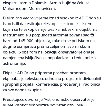
eksperti Jasmin Dolamić i Armin Hujić na čelu sa
Muhamedom Muminovićem.
Djelimično vedro vrijeme iznad Visokog iz AD Orion su
iskoristili da testiraju teleskop i elektronski sistem
kojim se teleskop usmjerava ka nebeskim objektima.
Instrument je u potpunosti automatizovan i sadrži
bazu od 145.000 objekata, tako da se pritiskom na
dugme usmjerava prema željenom svemirskom
objektu. S obzirom na lokaciju opservatorije ona je
namjenjena isključivo za popularizaciju i edukacije iz
astronomije.
Ekipa iz AD Orion priprema poseban program
ekploatacije teleskopa, odnosno program individualnih
i grupnih posjeta, konferencija, predavanja i radionica
za sve dobne skupine.
Predstojeće otvorenje “Astronomske opservatorije
VEMA Visoko” simbolizira povratak ozbiljnije