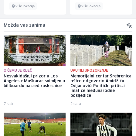
Više lokacija
Više lokacija
Možda vas zanima
O ČEMU JE RIJEČ
UPUTILI UPOZORENJE
Nesvakidašnji prizor u Los
Memorijalni centar Srebrenica
Angelesu: Muškarac snimljen u
oštro odgovorio Amidžiću i
billboardu nasred raskrsnice
Cvijanović: Politički pritisci
imat će međunarodne
posljedice
7 sati
2 sata