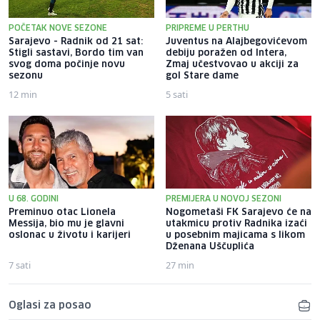
POČETAK NOVE SEZONE
PRIPREME U PERTHU
Sarajevo - Radnik od 21 sat:
Juventus na Alajbegovićevom
Stigli sastavi, Bordo tim van
debiju poražen od Intera,
svog doma počinje novu
Zmaj učestvovao u akciji za
sezonu
gol Stare dame
12 min
5 sati
U 68. GODINI
PREMIJERA U NOVOJ SEZONI
Preminuo otac Lionela
Nogometaši FK Sarajevo će na
Messija, bio mu je glavni
utakmicu protiv Radnika izaći
oslonac u životu i karijeri
u posebnim majicama s likom
Dženana Uščuplića
7 sati
27 min
Oglasi za posao