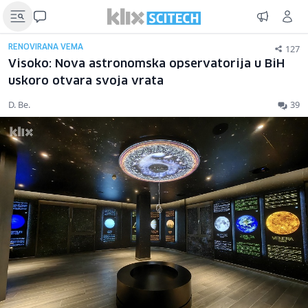
127
RENOVIRANA VEMA
Visoko: Nova astronomska opservatorija u BiH
uskoro otvara svoja vrata
D. Be.
39