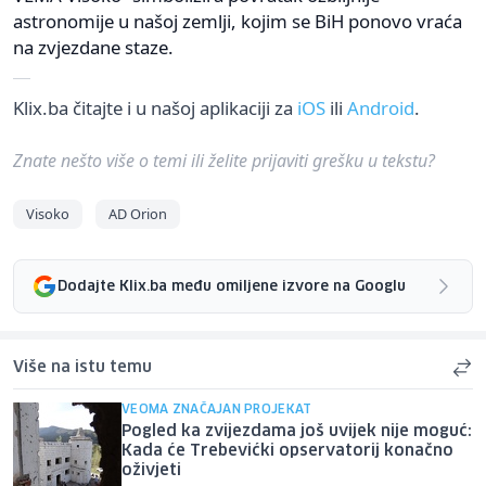
astronomije u našoj zemlji, kojim se BiH ponovo vraća
na zvjezdane staze.
Klix.ba čitajte i u našoj aplikaciji za
iOS
ili
Android
.
Znate nešto više o temi ili želite prijaviti grešku u tekstu?
Visoko
AD Orion
Dodajte Klix.ba među omiljene izvore na Googlu
Više na istu temu
VEOMA ZNAČAJAN PROJEKAT
Pogled ka zvijezdama još uvijek nije moguć:
Kada će Trebevićki opservatorij konačno
oživjeti