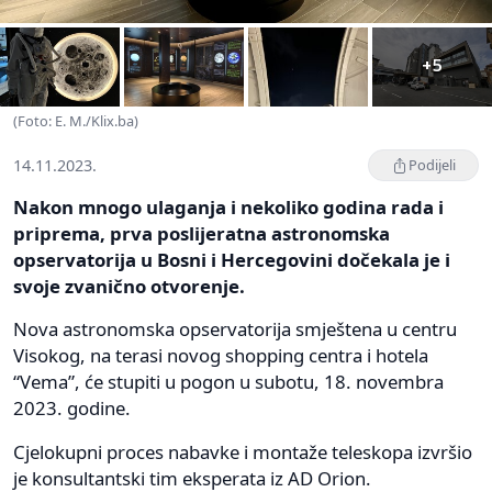
+5
(Foto: E. M./Klix.ba)
14.11.2023.
Podijeli
Nakon mnogo ulaganja i nekoliko godina rada i
priprema, prva poslijeratna astronomska
opservatorija u Bosni i Hercegovini dočekala je i
svoje zvanično otvorenje.
Nova astronomska opservatorija smještena u centru
Visokog, na terasi novog shopping centra i hotela
“Vema”, će stupiti u pogon u subotu, 18. novembra
2023. godine.
Cjelokupni proces nabavke i montaže teleskopa izvršio
je konsultantski tim eksperata iz AD Orion.