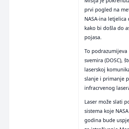
Misija je pokrenut
prvi pogled na met
NASA-ina letjelica
kako bi došla do a
pojasa.
To podrazumijeva 
svemira (DOSC), što
laserskoj komunika
slanje i primanje 
infracrvenog laser
Laser može slati 
sistema koje NASA 
godina bude uspje