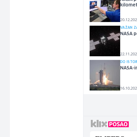
kilome
20.12.202
VAŽAN Z
NASA p
22.11.202
DO ISTO
NASA-in
16.10.202