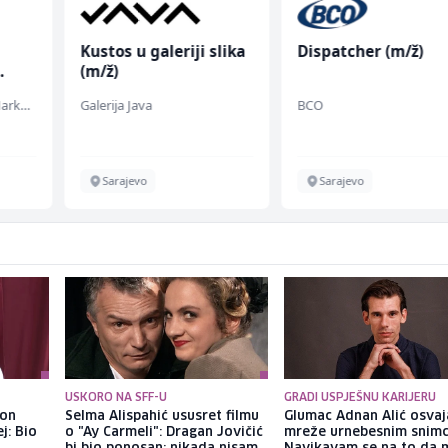
Kustos u galeriji slika
Dispatcher (m/ž)
(m/ž)
Embers Call Center & Marketing
Galerija Java
BCO
Sarajevo
Sarajevo
USKORO NA SFF-U
GRADI USPJEŠNU KARIJERU
kon
Selma Alispahić ususret filmu
Glumac Adnan Alić osvaj
j: Bio
o "Ay Carmeli": Dragan Jovičić
mreže urnebesnim snimc