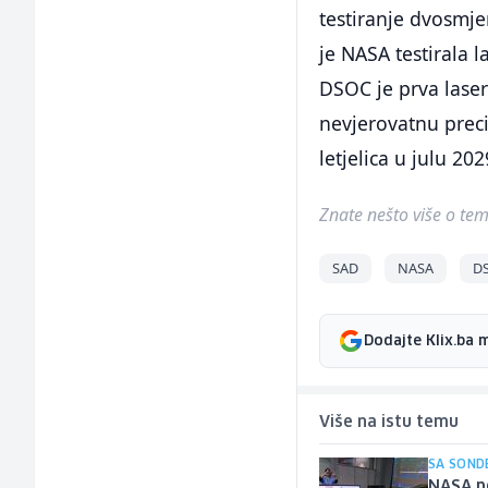
testiranje dvosmje
je NASA testirala 
DSOC je prva lase
nevjerovatnu preci
letjelica u julu 20
Znate nešto više o temi 
SAD
NASA
D
Dodajte Klix.ba 
Više na istu temu
SA SOND
NASA po