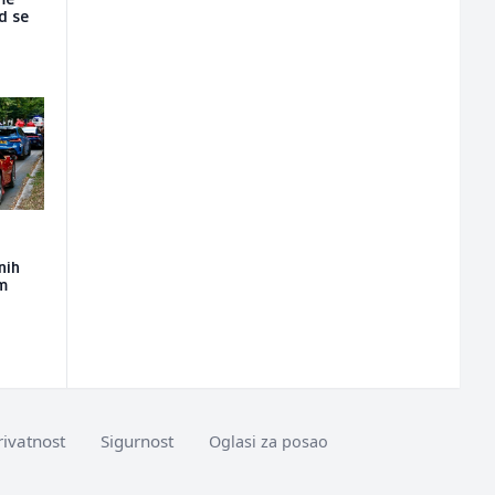
me
d se
nih
m
rivatnost
Sigurnost
Oglasi za posao