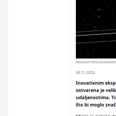
Asteroid Psiha (Screensho
26.11.2023.
Inovativnim eksp
ostvarena je veli
udaljenostima. Ti
što bi moglo znači