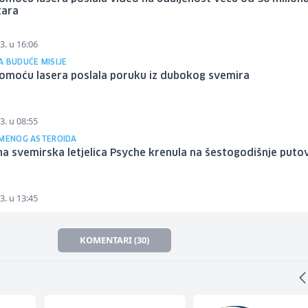
tara
3. u 16:06
A BUDUĆE MISIJE
omoću lasera poslala poruku iz dubokog svemira
3. u 08:55
IMENOG ASTEROIDA
a svemirska letjelica Psyche krenula na šestogodišnje puto
3. u 13:45
KOMENTARI (30)