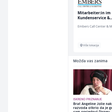
Hostesa (ž)
Mitarbeiter:in im
Kundenservice &
Support (m/w/d)
Bosnian House Restaurant
Inostranstvo
Više lokacija
Možda vas zanima
ISKRENO PRIZNANJE
Brat Angeline Jolie na
razvoda otkrio da je ge