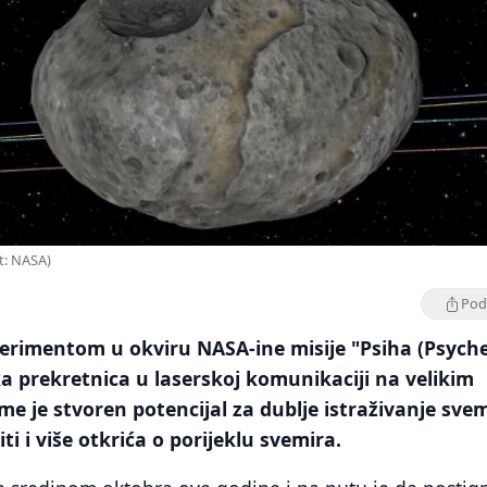
t: NASA)
Podi
erimentom u okviru NASA-ine misije "Psiha (Psyche
ka prekretnica u laserskoj komunikaciji na velikim
me je stvoren potencijal za dublje istraživanje svem
ti i više otkrića o porijeklu svemira.