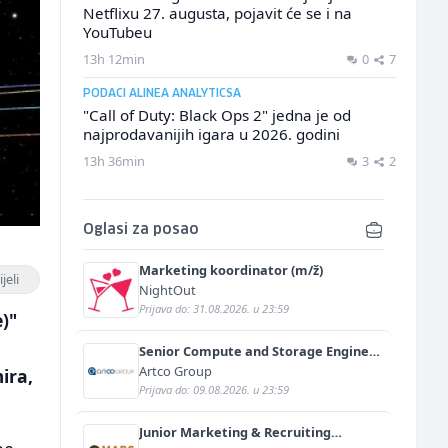
Netflixu 27. augusta, pojavit će se i na
YouTubeu
13h 12min
0
7
PODACI ALINEA ANALYTICSA
"Call of Duty: Black Ops 2" jedna je od
najprodavanijih igara u 2026. godini
13h 36min
3
2
Oglasi za posao
Marketing koordinator (m/ž)
jeli
NightOut
Prijava do: 31.08.2026. u 23:59
)"
Senior Compute and Storage Engineer
(m/ž)
Artco Group
ira,
Prijava do: 09.08.2026. u 23:59
Junior Marketing & Recruiting