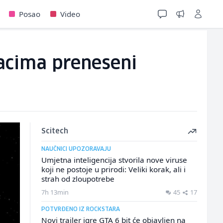
Posao
Video
racima preneseni
Scitech
NAUČNICI UPOZORAVAJU
Umjetna inteligencija stvorila nove viruse
koji ne postoje u prirodi: Veliki korak, ali i
strah od zloupotrebe
7h 13min
45
17
POTVRĐENO IZ ROCKSTARA
Novi trailer igre GTA 6 bit će objavljen na