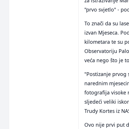
za istraživanje Ma
"prvo svjetlo" - p
To znači da su las
izvan Mjeseca. Pod
kilometara te su p
Observatoriju Palo
veća nego što je t
"Postizanje prvog 
narednim mjesecima
fotografija visoke 
sljedeći veliki isko
Trudy Kortes iz NA
Ovo nije prvi put 