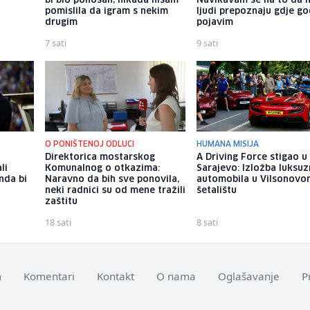
bi bio ponosan; nikada nisam
Navikavam se na to da 
pomislila da igram s nekim
ljudi prepoznaju gdje go
drugim
pojavim
7 sati
9 sati
O PONIŠTENOJ ODLUCI
HUMANA MISIJA
Direktorica mostarskog
A Driving Force stigao u
li
Komunalnog o otkazima:
Sarajevo: Izložba luksuz
nda bi
Naravno da bih sve ponovila,
automobila u Vilsonovo
neki radnici su od mene tražili
šetalištu
zaštitu
18 sati
8 sati
m
Komentari
Kontakt
O nama
Oglašavanje
P