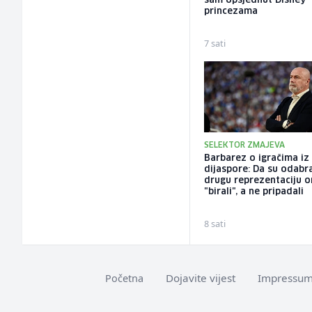
sam opsjednut Disney
princezama
7 sati
SELEKTOR ZMAJEVA
Barbarez o igračima iz
dijaspore: Da su odabra
drugu reprezentaciju o
"birali", a ne pripadali
8 sati
Dojavite vijest
Impressu
Početna