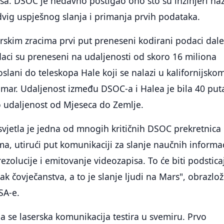
rsa. DSOC je nedavno postigao ono što su inžinjeri naz
odvig uspješnog slanja i primanja prvih podataka.
erskim zracima prvi put preneseni kodirani podaci dal
aci su preneseni na udaljenosti od skoro 16 miliona
oslani do teleskopa Hale koji se nalazi u kalifornijsko
mar. Udaljenost između DSOC-a i Halea je bila 40 put
o udaljenost od Mjeseca do Zemlje.
svjetla je jedna od mnogih kritičnih DSOC prekretnica
, utirući put komunikaciji za slanje naučnih informac
rezolucije i emitovanje videozapisa. To će biti podstica
rak čovječanstva, a to je slanje ljudi na Mars", obrazlož
SA-e.
da se laserska komunikacija testira u svemiru. Prvo