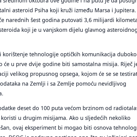
a sredinom oktobra ove godine i na putu je da postig
alni asteroid Psiha koji kruži između Marsa i Jupitera.
 će narednih šest godina putovati 3,6 milijardi kilomet
steroida koji je u vanjskom dijelu glavnog asteroidno
i korištenje tehnologije optičkih komunikacija dubok
 će u prve dvije godine biti samostalna misija. Riječ j
ciji velikog propusnog opsega, kojom će se se testirat
podataka na Zemlji i sa Zemlje pomoću nevidljivog
a.
podatke deset do 100 puta većom brzinom od radiotala
koristi u drugim misijama. Ako u sljedećih nekoliko
šan, ovaj eksperiment bi mogao biti osnova tehnolog