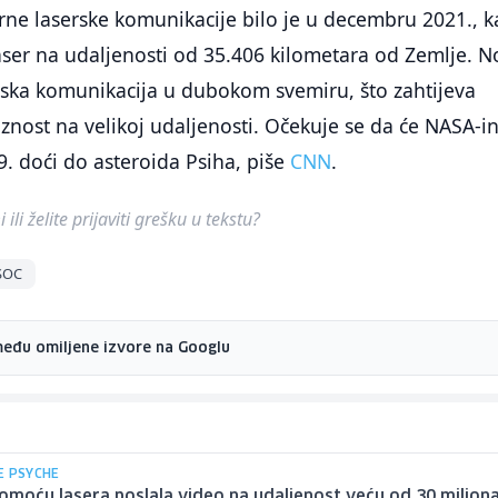
rne laserske komunikacije bilo je u decembru 2021., 
laser na udaljenosti od 35.406 kilometara od Zemlje. N
rska komunikacija u dubokom svemiru, što zahtijeva
znost na velikoj udaljenosti. Očekuje se da će NASA-i
29. doći do asteroida Psiha, piše
CNN
.
ili želite prijaviti grešku u tekstu?
SOC
među omiljene izvore na Googlu
E PSYCHE
moću lasera poslala video na udaljenost veću od 30 milion