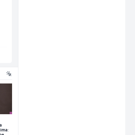
Vozač autobusa (m/ž)
Konobar (m/ž)
Travel-Trans
Mesna Industrija Gora
Sarajevo
Sarajevo
a
ima: