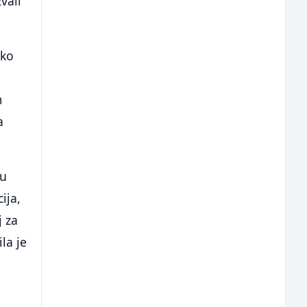
vali
eko
m
a
 u
ija,
j za
ila je