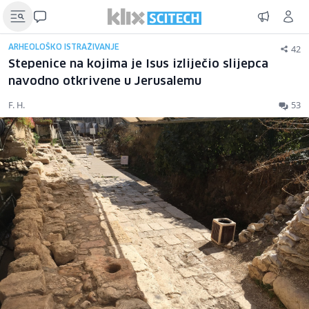
42
ARHEOLOŠKO ISTRAŽIVANJE
Stepenice na kojima je Isus izliječio slijepca
navodno otkrivene u Jerusalemu
F. H.
53