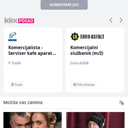
KOMENTARI (53)
Komercijalista -
Komercijalni
Serviser kafe aparata
službenik (m/ž)
(m/ž)
P Trade
Euro-Asfalt
Tuzla
Više lokacija
Možda vas zanima