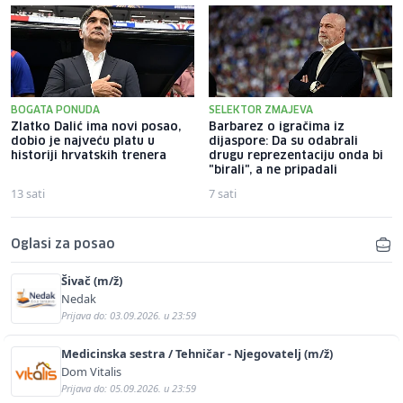
BOGATA PONUDA
SELEKTOR ZMAJEVA
Zlatko Dalić ima novi posao,
Barbarez o igračima iz
dobio je najveću platu u
dijaspore: Da su odabrali
historiji hrvatskih trenera
drugu reprezentaciju onda bi
"birali", a ne pripadali
13 sati
7 sati
Oglasi za posao
Šivač (m/ž)
Nedak
Prijava do: 03.09.2026. u 23:59
Medicinska sestra / Tehničar - Njegovatelj (m/ž)
Dom Vitalis
Prijava do: 05.09.2026. u 23:59