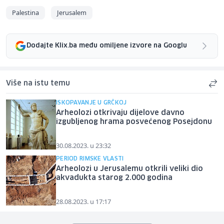
Palestina
Jerusalem
Dodajte Klix.ba među omiljene izvore na Googlu
Više na istu temu
ISKOPAVANJE U GRČKOJ
Arheolozi otkrivaju dijelove davno
izgubljenog hrama posvećenog Posejdonu
30.08.2023. u 23:32
PERIOD RIMSKE VLASTI
Arheolozi u Jerusalemu otkrili veliki dio
akvadukta starog 2.000 godina
28.08.2023. u 17:17