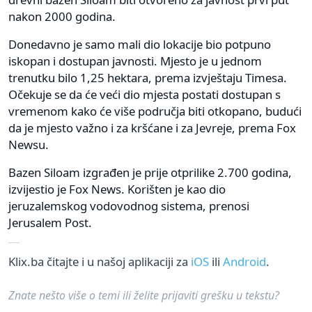
nakon 2000 godina.
Donedavno je samo mali dio lokacije bio potpuno
iskopan i dostupan javnosti. Mjesto je u jednom
trenutku bilo 1,25 hektara, prema izvještaju Timesa.
Očekuje se da će veći dio mjesta postati dostupan s
vremenom kako će više područja biti otkopano, budući
da je mjesto važno i za kršćane i za Jevreje, prema Fox
Newsu.
Bazen Siloam izgrađen je prije otprilike 2.700 godina,
izvijestio je Fox News. Korišten je kao dio
jeruzalemskog vodovodnog sistema, prenosi
Jerusalem Post.
Klix.ba čitajte i u našoj aplikaciji za
iOS
ili
Android
.
Znate nešto više o temi ili želite prijaviti grešku u tekstu?