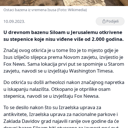
Ostaci bazena iz vremena Isusa (Foto: Wikimedia)
10.09.2023.
Podijeli
U drevnom bazenu Siloam u Jerusalemu otkrivene
su stepenice koje nisu viđene više od 2.000 godina.
Značaj ovog otkrića je u tome što je to mjesto gdje je
Isus izliječio slijepca prema Novom zavjetu, izvijestio je
Fox News. Sama lokacija prvi put se spominje u Starom
zavjetu, navodi se u izvještaju Washington Timesa.
Do otkrića su došli arheolozi nakon značajnog napretka
u iskapanju nalazišta. Otkopano je otprilike osam
stepenica, navodi se u izvještaju Fox Newsa.
To se desilo nakon što su Izraelska uprava za
antikvitete, Izraelska uprava za nacionalne parkove i
Zaklada Davidov grad najavili ranije ove godine da će
drevni bazen Siloam biti otvoreno za javnost prvi put