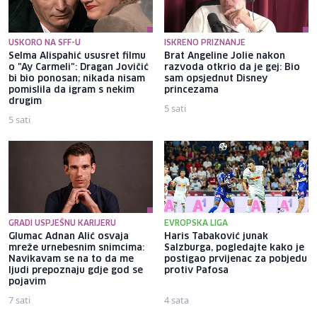
USKORO NA SFF-U
ISKRENO PRIZNANJE
Selma Alispahić ususret filmu
Brat Angeline Jolie nakon
o "Ay Carmeli": Dragan Jovičić
razvoda otkrio da je gej: Bio
bi bio ponosan; nikada nisam
sam opsjednut Disney
pomislila da igram s nekim
princezama
drugim
5 sati
5 sati
GRADI USPJEŠNU KARIJERU
EVROPSKA LIGA
Glumac Adnan Alić osvaja
Haris Tabaković junak
mreže urnebesnim snimcima:
Salzburga, pogledajte kako je
Navikavam se na to da me
postigao prvijenac za pobjedu
ljudi prepoznaju gdje god se
protiv Pafosa
pojavim
7 sati
4 sata