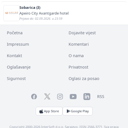
Sobarica (ž)
Apeiro City Avantgarde hotel
Prijava do: 02.09.2026. u 23:59
Početna
Dojavite vijest
Impressum
Komentari
Kontakt
O nama
Oglašavanje
Privatnost
Sigurnost
Oglasi za posao
Facebook
YouTube
LinkedIn
Twitter
Instagram
RSS
App Store
Google Play
Copyright 2000-2026 InterSoft d.o.o. Sarajevo. ISSN 2566-3771. Sva prava