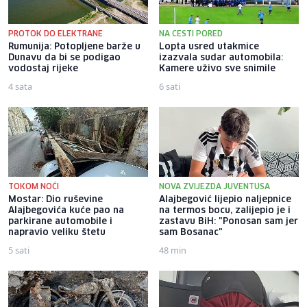
PROTOK DO ELEKTRANE
NA CESTI PORED
Rumunija: Potopljene barže u
Lopta usred utakmice
Dunavu da bi se podigao
izazvala sudar automobila:
vodostaj rijeke
Kamere uživo sve snimile
4 sata
6 sati
TOKOM NOĆI
NOVA ZVIJEZDA JUVENTUSA
Mostar: Dio ruševine
Alajbegović lijepio naljepnice
Alajbegovića kuće pao na
na termos bocu, zalijepio je i
parkirane automobile i
zastavu BiH: "Ponosan sam jer
napravio veliku štetu
sam Bosanac"
5 sati
48 min