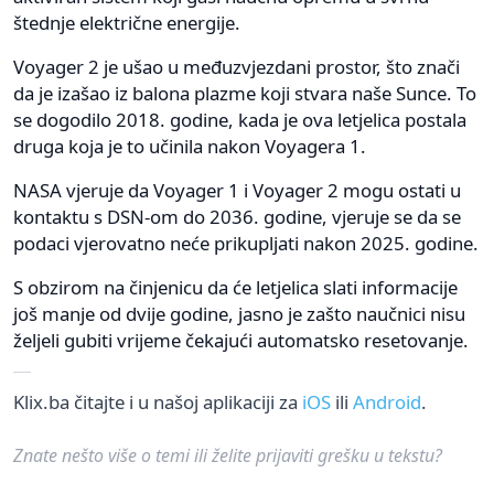
štednje električne energije.
Voyager 2 je ušao u međuzvjezdani prostor, što znači
da je izašao iz balona plazme koji stvara naše Sunce. To
se dogodilo 2018. godine, kada je ova letjelica postala
druga koja je to učinila nakon Voyagera 1.
NASA vjeruje da Voyager 1 i Voyager 2 mogu ostati u
kontaktu s DSN-om do 2036. godine, vjeruje se da se
podaci vjerovatno neće prikupljati nakon 2025. godine.
S obzirom na činjenicu da će letjelica slati informacije
još manje od dvije godine, jasno je zašto naučnici nisu
željeli gubiti vrijeme čekajući automatsko resetovanje.
Klix.ba čitajte i u našoj aplikaciji za
iOS
ili
Android
.
Znate nešto više o temi ili želite prijaviti grešku u tekstu?