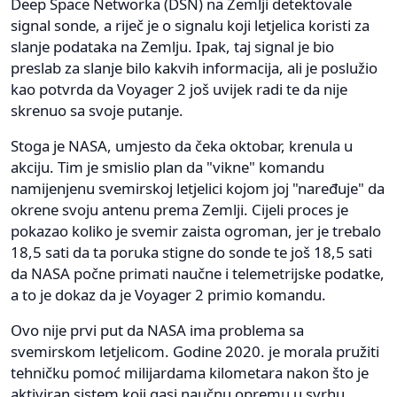
Deep Space Networka (DSN) na Zemlji detektovale
signal sonde, a riječ je o signalu koji letjelica koristi za
slanje podataka na Zemlju. Ipak, taj signal je bio
preslab za slanje bilo kakvih informacija, ali je poslužio
kao potvrda da Voyager 2 još uvijek radi te da nije
skrenuo sa svoje putanje.
Stoga je NASA, umjesto da čeka oktobar, krenula u
akciju. Tim je smislio plan da "vikne" komandu
namijenjenu svemirskoj letjelici kojom joj "naređuje" da
okrene svoju antenu prema Zemlji. Cijeli proces je
pokazao koliko je svemir zaista ogroman, jer je trebalo
18,5 sati da ta poruka stigne do sonde te još 18,5 sati
da NASA počne primati naučne i telemetrijske podatke,
a to je dokaz da je Voyager 2 primio komandu.
Ovo nije prvi put da NASA ima problema sa
svemirskom letjelicom. Godine 2020. je morala pružiti
tehničku pomoć milijardama kilometara nakon što je
aktiviran sistem koji gasi naučnu opremu u svrhu