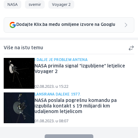
NASA
svemir
Voyager 2
Dodajte Klix.ba među omiljene izvore na Googlu
Više na istu temu
I DALJE JE PROBLEM ANTENA
NASA primila signal "izgubljene" letjelice
Voyager 2
02.08.2023. u 15:22
LANSIRANA DALEKE 1977.
NASA poslala pogrešnu komandu pa
izgubila kontakt s 19 milijardi km
udaljenom letjelicom
01.08.2023. u 08:07