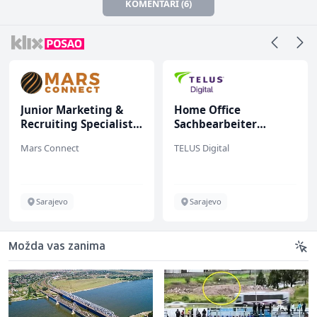
KOMENTARI (6)
Junior Marketing &
Home Office
Recruiting Specialist
Sachbearbeiter
(m/ž)
(m/w/d) für einen
Mars Connect
TELUS Digital
bekannten deutschen
Energieversorger
Sarajevo
Sarajevo
Možda vas zanima