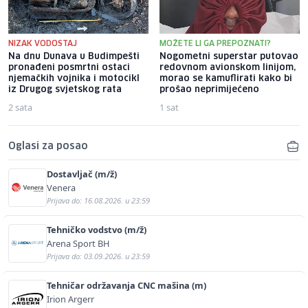
NIZAK VODOSTAJ
MOŽETE LI GA PREPOZNATI?
Na dnu Dunava u Budimpešti
Nogometni superstar putovao
pronađeni posmrtni ostaci
redovnom avionskom linijom,
njemačkih vojnika i motocikl
morao se kamuflirati kako bi
iz Drugog svjetskog rata
prošao neprimijećeno
2 sata
1 sat
Oglasi za posao
Dostavljač (m/ž)
Venera
Prijava do: 16.08.2026. u 23:59
Tehničko vodstvo (m/ž)
Arena Sport BH
Prijava do: 03.09.2026. u 23:59
Tehničar održavanja CNC mašina (m)
Irion Argerr