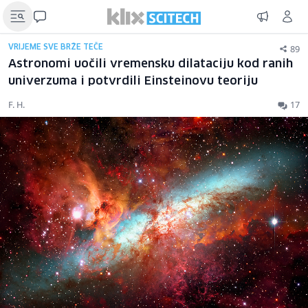
89
VRIJEME SVE BRŽE TEČE
Astronomi uočili vremensku dilataciju kod ranih
univerzuma i potvrdili Einsteinovu teoriju
F. H.
17