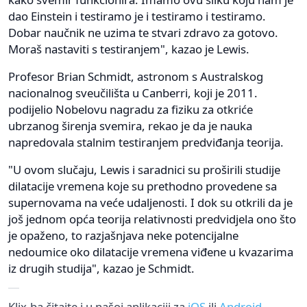
dao Einstein i testiramo je i testiramo i testiramo.
Dobar naučnik ne uzima te stvari zdravo za gotovo.
Moraš nastaviti s testiranjem", kazao je Lewis.
Profesor Brian Schmidt, astronom s Australskog
nacionalnog sveučilišta u Canberri, koji je 2011.
podijelio Nobelovu nagradu za fiziku za otkriće
ubrzanog širenja svemira, rekao je da je nauka
napredovala stalnim testiranjem predviđanja teorija.
"U ovom slučaju, Lewis i saradnici su proširili studije
dilatacije vremena koje su prethodno provedene sa
supernovama na veće udaljenosti. I dok su otkrili da je
još jednom opća teorija relativnosti predvidjela ono što
je opaženo, to razjašnjava neke potencijalne
nedoumice oko dilatacije vremena viđene u kvazarima
iz drugih studija", kazao je Schmidt.
Klix.ba čitajte i u našoj aplikaciji za
iOS
ili
Android
.