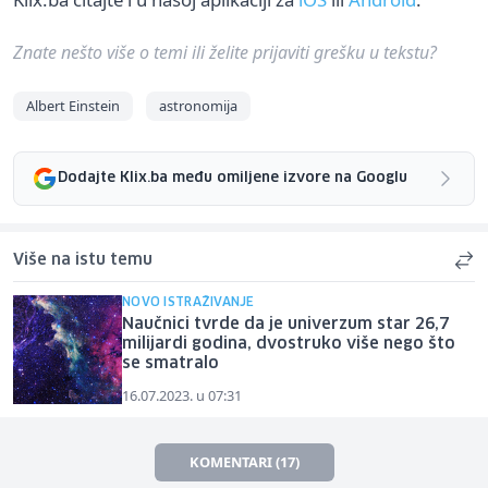
Znate nešto više o temi ili želite prijaviti grešku u tekstu?
Albert Einstein
astronomija
Dodajte Klix.ba među omiljene izvore na Googlu
Više na istu temu
NOVO ISTRAŽIVANJE
Naučnici tvrde da je univerzum star 26,7
milijardi godina, dvostruko više nego što
se smatralo
16.07.2023. u 07:31
KOMENTARI (17)