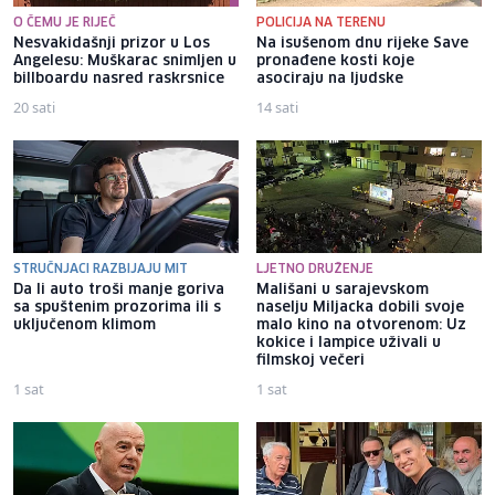
O ČEMU JE RIJEČ
POLICIJA NA TERENU
Nesvakidašnji prizor u Los
Na isušenom dnu rijeke Save
Angelesu: Muškarac snimljen u
pronađene kosti koje
billboardu nasred raskrsnice
asociraju na ljudske
20 sati
14 sati
STRUČNJACI RAZBIJAJU MIT
LJETNO DRUŽENJE
Da li auto troši manje goriva
Mališani u sarajevskom
sa spuštenim prozorima ili s
naselju Miljacka dobili svoje
uključenom klimom
malo kino na otvorenom: Uz
kokice i lampice uživali u
filmskoj večeri
1 sat
1 sat