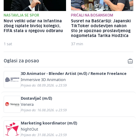
NASTAVLJA SE SPOR
PRIČALI NA BOSANSKOM
Novi veliki udar na Infantina
Susret na Baščaršiji: Japanski
zbog isplate bivšoj kolegici,
TikToker oduševljen nakon
FIFA stala u njegovu odbranu
što je upoznao proslavljenog
nogometaša Tarika Hodžića
1 sat
37 min
Oglasi za posao
3D Animator - Blender Artist (m/ž) / Remote Freelance
Immersive 3D Animation
Prijava do: 08.09.2026. u 23:59
Dostavljač (m/ž)
Venera
Prijava do: 16.08.2026. u 23:59
Marketing koordinator (m/ž)
NightOut
Prijava do: 31.08.2026. u 23:59