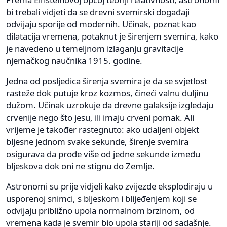
bi trebali vidjeti da se drevni svemirski događaji
odvijaju sporije od modernih. Učinak, poznat kao
dilatacija vremena, potaknut je širenjem svemira, kako
je navedeno u temeljnom izlaganju gravitacije
njemačkog naučnika 1915. godine.
Jedna od posljedica širenja svemira je da se svjetlost
rasteže dok putuje kroz kozmos, čineći valnu duljinu
dužom. Učinak uzrokuje da drevne galaksije izgledaju
crvenije nego što jesu, ili imaju crveni pomak. Ali
vrijeme je također rastegnuto: ako udaljeni objekt
bljesne jednom svake sekunde, širenje svemira
osigurava da prođe više od jedne sekunde između
bljeskova dok oni ne stignu do Zemlje.
Astronomi su prije vidjeli kako zvijezde eksplodiraju u
usporenoj snimci, s bljeskom i blijeđenjem koji se
odvijaju približno upola normalnom brzinom, od
vremena kada je svemir bio upola stariji od sadašnje.