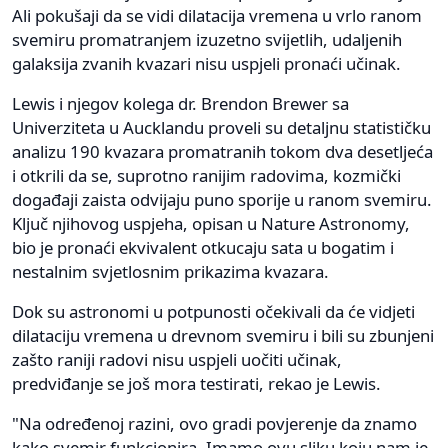
Ali pokušaji da se vidi dilatacija vremena u vrlo ranom
svemiru promatranjem izuzetno svijetlih, udaljenih
galaksija zvanih kvazari nisu uspjeli pronaći učinak.
Lewis i njegov kolega dr. Brendon Brewer sa
Univerziteta u Aucklandu proveli su detaljnu statističku
analizu 190 kvazara promatranih tokom dva desetljeća
i otkrili da se, suprotno ranijim radovima, kozmički
događaji zaista odvijaju puno sporije u ranom svemiru.
Ključ njihovog uspjeha, opisan u Nature Astronomy,
bio je pronaći ekvivalent otkucaju sata u bogatim i
nestalnim svjetlosnim prikazima kvazara.
Dok su astronomi u potpunosti očekivali da će vidjeti
dilataciju vremena u drevnom svemiru i bili su zbunjeni
zašto raniji radovi nisu uspjeli uočiti učinak,
predviđanje se još mora testirati, rekao je Lewis.
"Na određenoj razini, ovo gradi povjerenje da znamo
kako svemir funkcionira. Imamo ovu sliku koju nam je