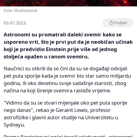
Foto: Shutterstock
03.07.2023.
Podijeli
Astronomi su promatrali daleki svemir kako se
usporeno vrti, što je prvi put da je neobičan učinak
koji je predvidio Einstein prije više od jednog
stoljeća opažen u ranom svemiru.
Naučnici su otkrili da se čini da su se događaji odvijali
pet puta sporije kada je svemir bio star samo milijardu
godina, ili oko desetinu svoje sadašnje starosti, zbog
načina na koji širenje svemira rasteže vrijeme.
"Vidimo da su se stvari mijenjale oko pet puta sporije
nego danas", rekao je Geraint Lewis, profesor
astrofizike i glavni autor studije na Univerzitetu u
Sydneyu.
Prema Einsteinovoj općoj teoriji relativnosti, astronomi