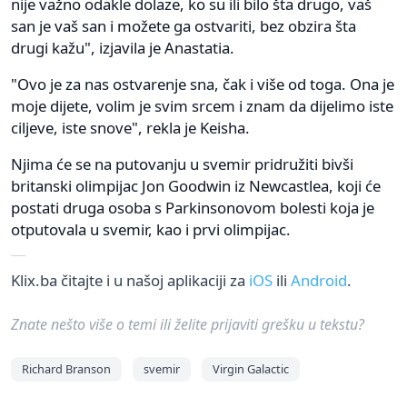
nije važno odakle dolaze, ko su ili bilo šta drugo, vaš
san je vaš san i možete ga ostvariti, bez obzira šta
drugi kažu", izjavila je Anastatia.
"Ovo je za nas ostvarenje sna, čak i više od toga. Ona je
moje dijete, volim je svim srcem i znam da dijelimo iste
ciljeve, iste snove", rekla je Keisha.
Njima će se na putovanju u svemir pridružiti bivši
britanski olimpijac Jon Goodwin iz Newcastlea, koji će
postati druga osoba s Parkinsonovom bolesti koja je
otputovala u svemir, kao i prvi olimpijac.
Klix.ba čitajte i u našoj aplikaciji za
iOS
ili
Android
.
Znate nešto više o temi ili želite prijaviti grešku u tekstu?
Richard Branson
svemir
Virgin Galactic