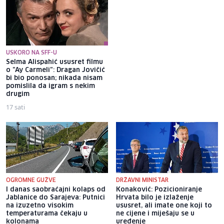
USKORO NA SFF-U
Selma Alispahić ususret filmu
Brat Angeline Jolie nakon
o "Ay Carmeli": Dragan Jovičić
razvoda otkrio da je gej: Bio
bi bio ponosan; nikada nisam
sam opsjednut Disney
pomislila da igram s nekim
princezama
drugim
17 sati
18 sati
OGROMNE GUŽVE
DRŽAVNI MINISTAR
I danas saobraćajni kolaps od
Konaković: Pozicioniranje
Jablanice do Sarajeva: Putnici
Hrvata bilo je izlaženje
na izuzetno visokim
ususret, ali imate one koji to
temperaturama čekaju u
ne cijene i miješaju se u
kolonama
uređenje