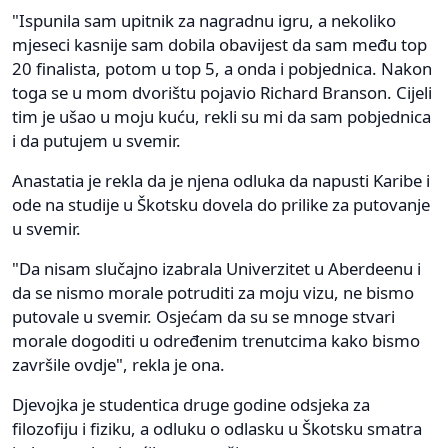
"Ispunila sam upitnik za nagradnu igru, a nekoliko
mjeseci kasnije sam dobila obavijest da sam među top
20 finalista, potom u top 5, a onda i pobjednica. Nakon
toga se u mom dvorištu pojavio Richard Branson. Cijeli
tim je ušao u moju kuću, rekli su mi da sam pobjednica
i da putujem u svemir.
Anastatia je rekla da je njena odluka da napusti Karibe i
ode na studije u Škotsku dovela do prilike za putovanje
u svemir.
"Da nisam slučajno izabrala Univerzitet u Aberdeenu i
da se nismo morale potruditi za moju vizu, ne bismo
putovale u svemir. Osjećam da su se mnoge stvari
morale dogoditi u određenim trenutcima kako bismo
završile ovdje", rekla je ona.
Djevojka je studentica druge godine odsjeka za
filozofiju i fiziku, a odluku o odlasku u Škotsku smatra