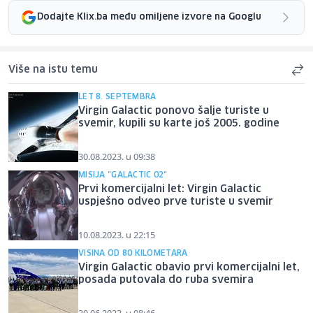
Dodajte Klix.ba među omiljene izvore na Googlu
Više na istu temu
LET 8. SEPTEMBRA
Virgin Galactic ponovo šalje turiste u
svemir, kupili su karte još 2005. godine
30.08.2023. u 09:38
MISIJA "GALACTIC 02"
Prvi komercijalni let: Virgin Galactic
uspješno odveo prve turiste u svemir
10.08.2023. u 22:15
VISINA OD 80 KILOMETARA
Virgin Galactic obavio prvi komercijalni let,
posada putovala do ruba svemira
30.06.2023. u 08:46