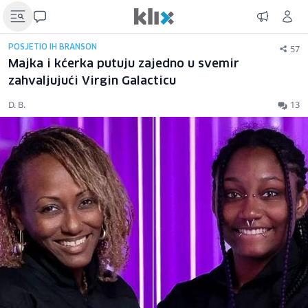
57
POSJETIO IH BRANSON
Majka i kćerka putuju zajedno u svemir
zahvaljujući Virgin Galacticu
D. B.
13