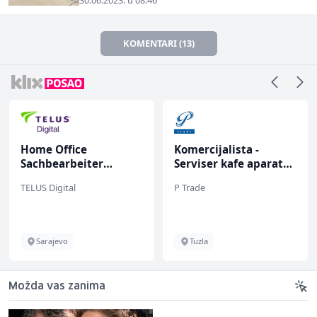
KOMENTARI (13)
Home Office
Komercijalista -
Sachbearbeiter
Serviser kafe aparata
(m/w/d) für einen
(m/ž)
TELUS Digital
P Trade
bekannten deutschen
Energieversorger
Sarajevo
Tuzla
Možda vas zanima