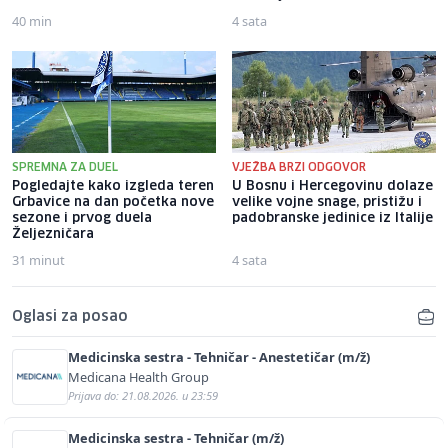
40 min
4 sata
SPREMNA ZA DUEL
VJEŽBA BRZI ODGOVOR
Pogledajte kako izgleda teren
U Bosnu i Hercegovinu dolaze
Grbavice na dan početka nove
velike vojne snage, pristižu i
sezone i prvog duela
padobranske jedinice iz Italije
Željezničara
31 minut
4 sata
Oglasi za posao
Medicinska sestra - Tehničar - Anestetičar (m/ž)
Medicana Health Group
Prijava do: 21.08.2026. u 23:59
Medicinska sestra - Tehničar (m/ž)