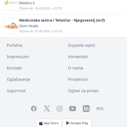
Medico-S
Prijava do: 16.08.2026. u 23:59
Medicinska sestra / Tehničar - Njegovatelj (m/ž)
Dom Vitalis
Prijava do: 05.09.2026. u 23:59
Početna
Dojavite vijest
Impressum
Komentari
Kontakt
O nama
Oglašavanje
Privatnost
Sigurnost
Oglasi za posao
Facebook
YouTube
LinkedIn
Twitter
Instagram
RSS
App Store
Google Play