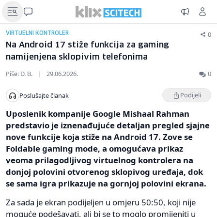
0
VIRTUELNI KONTROLER
Na Android 17 stiže funkcija za gaming
namijenjena sklopivim telefonima
Piše: D. B.
|
29.06.2026.
0
Podijeli
Poslušajte članak
Uposlenik kompanije Google Mishaal Rahman
predstavio je iznenađujuće detaljan pregled sjajne
nove funkcije koja stiže na Android 17. Zove se
Foldable gaming mode, a omogućava prikaz
veoma prilagodljivog virtuelnog kontrolera na
donjoj polovini otvorenog sklopivog uređaja, dok
se sama igra prikazuje na gornjoj polovini ekrana.
Za sada je ekran podijeljen u omjeru 50:50, koji nije
moguće podešavati, ali bi se to moglo promijeniti u