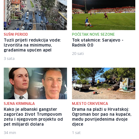
SUŠNI PERIOD
POČETAK NOVE SEZONE
Tuzli prijeti redukcija vode:
Tok utakmice: Sarajevo -
Izvorišta na minimumu,
Radnik 0:0
građanima upućen apel
20 sati
3 sata
SJENA KRIMINALA
MJESTO CRIKVENICA
Kako je albanski gangster
Drama na plaži u Hrvatskoj:
zagorčao život Trumpovom
Ogroman bor pao na kupače,
zetu i njegovom projektu od
među povrijeđenima dvoje
pet milijardi dolara
djece
34 min
1 sat