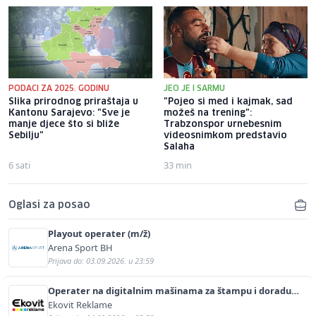
PODACI ZA 2025. GODINU
JEO JE I SARMU
Slika prirodnog priraštaja u
"Pojeo si med i kajmak, sad
Kantonu Sarajevo: "Sve je
možeš na trening":
manje djece što si bliže
Trabzonspor urnebesnim
Sebilju"
videosnimkom predstavio
Salaha
6 sati
33 min
Oglasi za posao
Playout operater (m/ž)
Arena Sport BH
Prijava do: 03.09.2026. u 23:59
Operater na digitalnim mašinama za štampu i doradu
(m/ž)
Ekovit Reklame