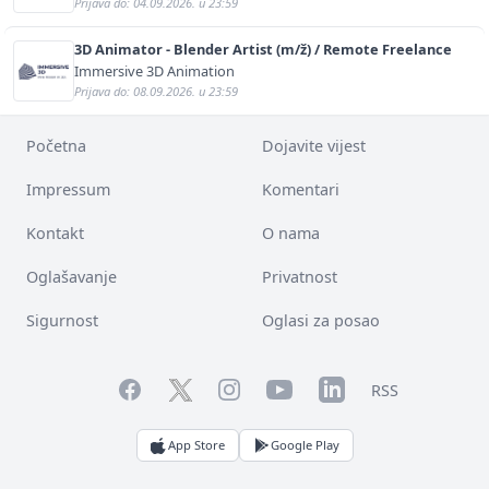
Prijava do: 04.09.2026. u 23:59
3D Animator - Blender Artist (m/ž) / Remote Freelance
Immersive 3D Animation
Prijava do: 08.09.2026. u 23:59
Početna
Dojavite vijest
Impressum
Komentari
Kontakt
O nama
Oglašavanje
Privatnost
Sigurnost
Oglasi za posao
Facebook
YouTube
LinkedIn
Twitter
Instagram
RSS
App Store
Google Play