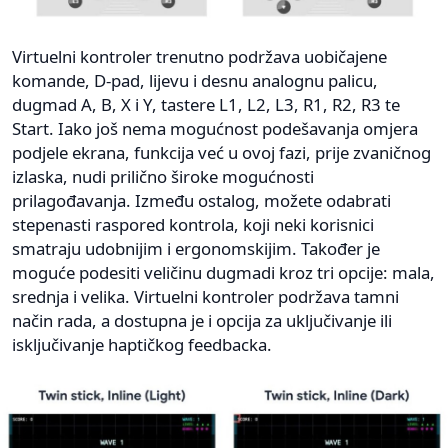
Virtuelni kontroler trenutno podržava uobičajene
komande, D-pad, lijevu i desnu analognu palicu,
dugmad A, B, X i Y, tastere L1, L2, L3, R1, R2, R3 te
Start. Iako još nema mogućnost podešavanja omjera
podjele ekrana, funkcija već u ovoj fazi, prije zvaničnog
izlaska, nudi prilično široke mogućnosti
prilagođavanja. Između ostalog, možete odabrati
stepenasti raspored kontrola, koji neki korisnici
smatraju udobnijim i ergonomskijim. Također je
moguće podesiti veličinu dugmadi kroz tri opcije: mala,
srednja i velika. Virtuelni kontroler podržava tamni
način rada, a dostupna je i opcija za uključivanje ili
isključivanje haptičkog feedbacka.