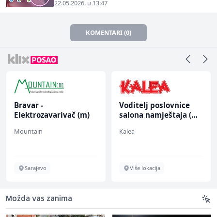
22.05.2026. u 13:47
KOMENTARI (0)
 -
Voditelj poslovnice
Junior 
rozavarivač (m)
salona namještaja (m/
Recruit
ž)
(m/ž)
in
Kalea
Mars Con
jevo
Više lokacija
Saraje
Možda vas zanima