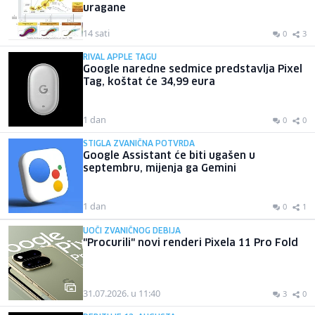
uragane
14 sati
0
3
RIVAL APPLE TAGU
Google naredne sedmice predstavlja Pixel
Tag, koštat će 34,99 eura
1 dan
0
0
STIGLA ZVANIČNA POTVRDA
Google Assistant će biti ugašen u
septembru, mijenja ga Gemini
1 dan
0
1
UOČI ZVANIČNOG DEBIJA
"Procurili" novi renderi Pixela 11 Pro Fold
31.07.2026. u 11:40
3
0