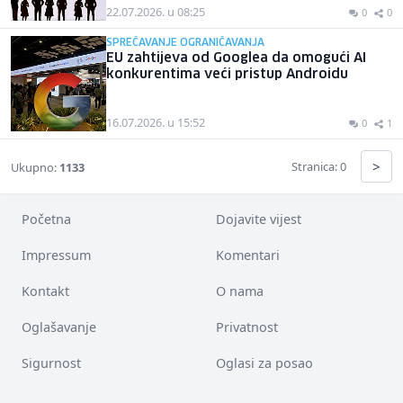
22.07.2026. u 08:25
0
0
SPREČAVANJE OGRANIČAVANJA
EU zahtijeva od Googlea da omogući AI
konkurentima veći pristup Androidu
16.07.2026. u 15:52
0
1
>
Stranica: 0
Ukupno:
1133
Početna
Dojavite vijest
Impressum
Komentari
Kontakt
O nama
Oglašavanje
Privatnost
Sigurnost
Oglasi za posao