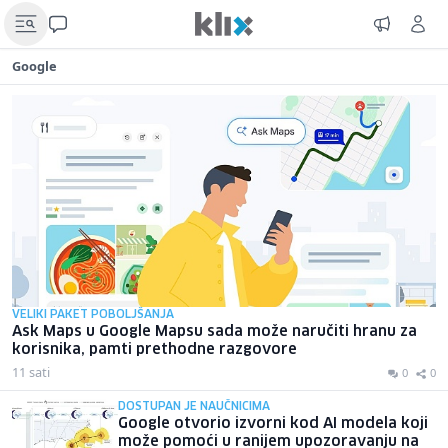
Google
VELIKI PAKET POBOLJŠANJA
Ask Maps u Google Mapsu sada može naručiti hranu za
korisnika, pamti prethodne razgovore
11 sati
0
0
DOSTUPAN JE NAUČNICIMA
Google otvorio izvorni kod AI modela koji
može pomoći u ranijem upozoravanju na