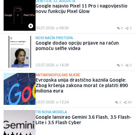
DEBITUJE 12. AUGUSTA
Google najavio Pixel 11 Pro i nagovijestio
novu funkciju Pixel Glow
30.07.2026. u 08:30
0
3
NOVI NAČIN PRISTUPA
Google dodao opciju prijave na račun
pomoću selfie videa
23.07.2026. u 14:38
0
0
ANTIMONOPOLSKE MJERE
Evropska unija drastično kaznila Google:
Zbog kršenja zakona morat će platiti 890
miliona eura
23.07.2026. u 12:24
2
64
TRI NOVA MODELA
Google lansirao Gemini 3.6 Flash, 3.5 Flash-
Lite i 3.5 Flash Cyber