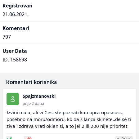
Registrovan
21.06.2021.
Komentari
797
User Data
ID: 158698
Komentari korisnika
Spajzmanovski
prije 2 dana
Izvini mala, ali vi Cesi ste poznati kao opca opasnoss,
posebno na moru/odmoru, ko da s lanca skinete..de se ti
ziva i zdrava vrati oklen si, a to jel 2 ili 200 nije prioritet
↑
6
↓
19
Prijavi