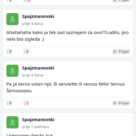
Spajzmanovski
prije 4 dana
Ahahahaha kako ja tek sad saznajem za ovo??Ludilo, pro
neki bio izgleda :)
↑
0
↓
0
Prijavi
Spajzmanovski
prije 4 dana
Pa ja servo volan npr. Ili serviette ili servus Mile! Servus
Šemsoooou
↑
0
↓
2
Prijavi
Spajzmanovski
prije 1 sedmicu
Username checks out