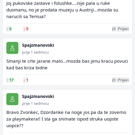
Joj pukovske zastave i folushke....nije pala u ruke
dusmanu, no je prodata muzeju u Austriji...mozda su
narucili sa Temua?
↑
0
↓
0
Prijavi
Spajzmanovski
prije 1 sedmicu
Smanji te crte jarane malo...mozda bas jenu kracu povuci
kad bas kriza bidne
↑
17
↓
1
Prijavi
Spajzmanovski
prije 1 sedmicu
Bravo Zvonkec, Dzordanke na noge jos pa da te zovemo
za playmakera!! I sta ga snimate ispod struka uopste
uopce??