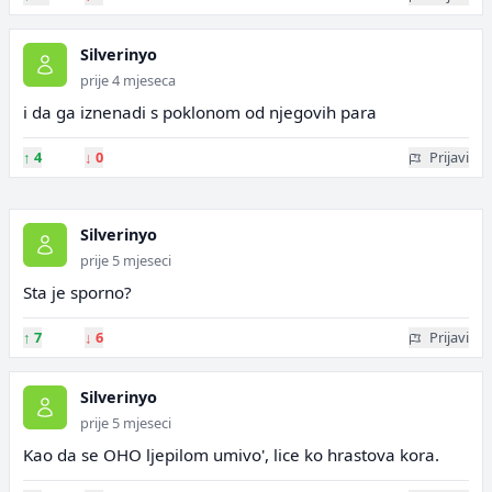
Silverinyo
prije 4 mjeseca
i da ga iznenadi s poklonom od njegovih para
↑
4
↓
0
Prijavi
Silverinyo
prije 5 mjeseci
Sta je sporno?
↑
7
↓
6
Prijavi
Silverinyo
prije 5 mjeseci
Kao da se OHO ljepilom umivo', lice ko hrastova kora.