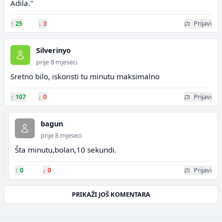
Adila."
↑
25
↓
3
Prijavi
Silverinyo
prije 8 mjeseci
Sretno bilo, iskoristi tu minutu maksimalno
↑
107
↓
0
Prijavi
bagun
prije 8 mjeseci
Šta minutu,bolan,10 sekundi.
↑
0
↓
0
Prijavi
PRIKAŽI JOŠ KOMENTARA