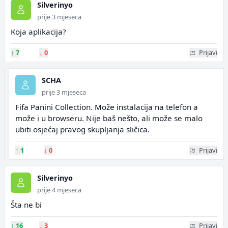
Silverinyo
prije 3 mjeseca
Koja aplikacija?
↑
7
↓
0
Prijavi
SCHA
prije 3 mjeseca
Fifa Panini Collection. Može instalacija na telefon a
može i u browseru. Nije baš nešto, ali može se malo
ubiti osjećaj pravog skupljanja sličica.
↑
1
↓
0
Prijavi
Silverinyo
prije 4 mjeseca
Šta ne bi
↑
16
↓
3
Prijavi