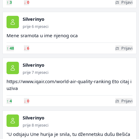
↑
3
↓
0
Prijavi
Silverinyo
prije 6 mjeseci
Mene sramota u ime njenog oca
↑
48
↓
6
Prijavi
Silverinyo
prije 7 mjeseci
https://www.iqair.com/world-air-quality-ranking Eto citaj i
uziva
↑
4
↓
0
Prijavi
Silverinyo
prije 8 mjeseci
"U odsjaju Une hurija je snila, tu džennetsku dušu Bešića