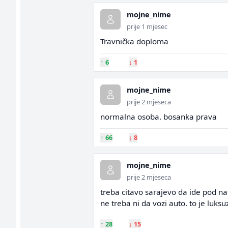
mojne_nime
prije 1 mjesec
Travnička doploma
↑
6
↓
1
mojne_nime
prije 2 mjeseca
normalna osoba. bosanka prava
↑
66
↓
8
mojne_nime
prije 2 mjeseca
treba citavo sarajevo da ide pod n
ne treba ni da vozi auto. to je luksuz
↑
28
↓
15