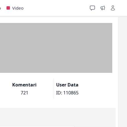
o
Video
Komentari
User Data
721
ID: 110865