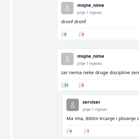
mojne_nime
prije 1 mjesec
dronf dronf
↑
9
↓
4
mojne_nime
prije 1 mjesec
zar nema neke druge discipline sem
↑
21
↓
6
serviser
prije 1 mjesec
Ma ima, 800m trcanje i plivanje 
↑
4
↓
1