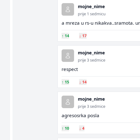
mojne_nime
prije 1 sedmicu
a mreza u rs-u nikakva..sramota. umj
↑
14
↓
17
mojne_nime
prije 3 sedmice
respect
↑
15
↓
14
mojne_nime
prije 3 sedmice
agresosrka posla
↑
10
↓
4