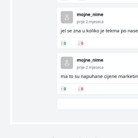
mojne_nime
prije 2 mjeseca
jel se zna u koliko je tekma po n
↑
0
↓
0
mojne_nime
prije 2 mjeseca
ma to su napuhane cijene marketing
↑
0
↓
0