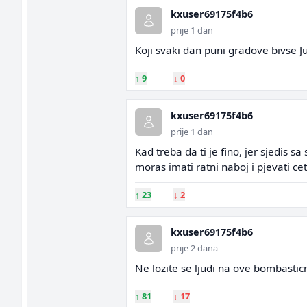
kxuser69175f4b6
prije 1 dan
Koji svaki dan puni gradove bivse Jug
↑
9
↓
0
kxuser69175f4b6
prije 1 dan
Kad treba da ti je fino, jer sjedis sa
moras imati ratni naboj i pjevati ce
↑
23
↓
2
kxuser69175f4b6
prije 2 dana
Ne lozite se ljudi na ove bombastic
↑
81
↓
17