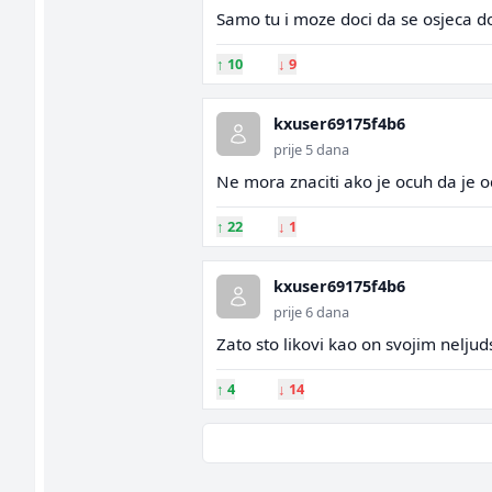
Samo tu i moze doci da se osjeca 
↑
10
↓
9
kxuser69175f4b6
prije 5 dana
Ne mora znaciti ako je ocuh da je o
↑
22
↓
1
kxuser69175f4b6
prije 6 dana
Zato sto likovi kao on svojim nelju
↑
4
↓
14