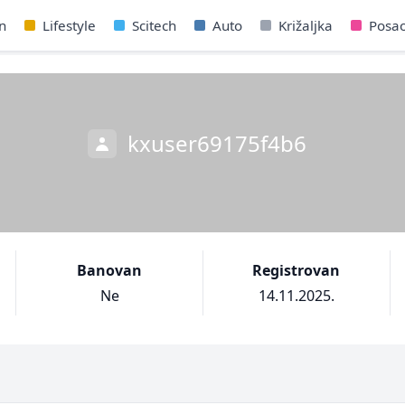
n
Lifestyle
Scitech
Auto
Križaljka
Posa
kxuser69175f4b6
Banovan
Registrovan
Ne
14.11.2025.