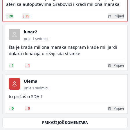
aferi sa autoputevima Grabovici i krađi miliona maraka
↑
20
↓
35
Prijavi
lunar2
prije 1 sedmicu
šta je krađa miliona maraka naspram krađe milijardi
dolara donacija u režiji sda stranke
↑
1
↓
1
Prijavi
Ulema
prije 1 sedmicu
to pričaš o SDA ?
↑
0
↓
0
Prijavi
PRIKAŽI JOŠ KOMENTARA