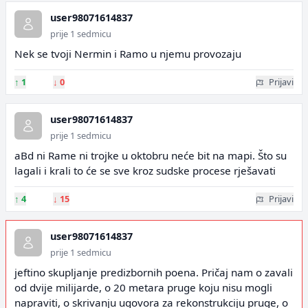
user98071614837
prije 1 sedmicu
Nek se tvoji Nermin i Ramo u njemu provozaju
↑
1
↓
0
Prijavi
user98071614837
prije 1 sedmicu
aBd ni Rame ni trojke u oktobru neće bit na mapi. Što su
lagali i krali to će se sve kroz sudske procese rješavati
↑
4
↓
15
Prijavi
user98071614837
prije 1 sedmicu
jeftino skupljanje predizbornih poena. Pričaj nam o zavali
od dvije milijarde, o 20 metara pruge koju nisu mogli
napraviti, o skrivanju ugovora za rekonstrukciju pruge, o