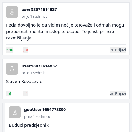
user98071614837
prije 1 sedmicu
Feđa dovoljno je da vidim nečije tetovaže i odmah mogu
prepoznati mentalni sklop te osobe. To je isti princip
razmišljanja.
↑
10
↓
0
Prijavi
user98071614837
prije 1 sedmicu
Slaven Kovačević
↑
6
↓
1
Prijavi
gooUser1654778800
prije 1 sedmicu
Buduci predsjednik