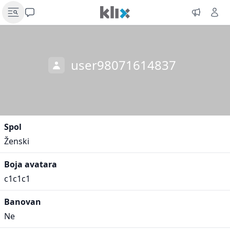
user98071614837
Spol
Ženski
Boja avatara
c1c1c1
Banovan
Ne