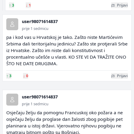
↑
3
↓
1
Prijavi
user98071614837
prije 1 sedmicu
pa i kod vas u Hrvatskoj je tako. Zašto niste Martićevim
Srbima dali teritorijalnu jedinicu? Zašto ste protjerali Srbe
iz Hrvatske. Zašto im niste dali konstitutivnost i
procentualno učešće u vlasti. KO STE VI DA TRAŽITE ONO
ŠTO NE DATE DRUGIMA.
↑
3
↓
0
Prijavi
user98071614837
prije 1 sedmicu
Osječaju želju da pomognu Francuskoj oko požara a ne
osječaju želju da proglase dan žalosti zbog pogibije pet
planinara u istoj državi. Vjerovatno njihovu pogibiju ne
smatraju bitnom pošto su Bošnjaci.