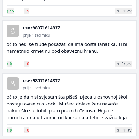
↑
15
↓
5
Prijavi
user98071614837
prije 1 sedmicu
očito neki se trude pokazati da ima dosta fanatika. Ti bi
nametnuo krmetinu pod obaveznu hranu.
↑
0
↓
0
Prijavi
user98071614837
prije 1 sedmicu
očito je da nisi svjestan šta pišeš. Djeca u osnovnoj školi
postaju ovisnici o kocki. Muževi dolaze ženi naveče
nakon što su dobili platu praznih đepova. Hiljade
porodica imaju traume od kockanja a tebi je važna liga
↑
0
↓
0
Prijavi