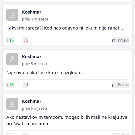
Koshmar
prije 4 mjeseca
Kakvi mi i sreća?! Kod nas odavno ni lokum nije rahat...
↑
15
↓
5
Prijavi
Koshmar
prije 5 mjeseci
Nije ovo toliko loše kao što izgleda...
↑
26
↓
1
Prijavi
Koshmar
prije 6 mjeseci
Ako nastavi ovim tempom, mogao bi ih mali na kraju sve
prešišat sa titulama...