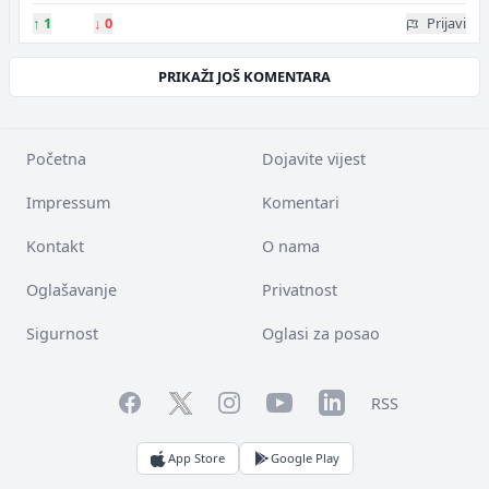
↑
1
↓
0
Prijavi
PRIKAŽI JOŠ KOMENTARA
Početna
Dojavite vijest
Impressum
Komentari
Kontakt
O nama
Oglašavanje
Privatnost
Sigurnost
Oglasi za posao
Facebook
YouTube
LinkedIn
Twitter
Instagram
RSS
App Store
Google Play