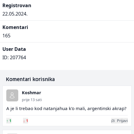
Registrovan
22.05.2024.
Komentari
165
User Data
ID: 207764
Komentari korisnika
Koshmar
prije 13 sati
A je li trebao kod natanjahua k'o mali, argentinski akrap?
↑
1
↓
1
Prijavi