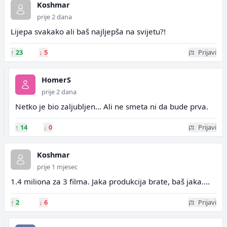
Koshmar
prije 2 dana
Lijepa svakako ali baš najljepša na svijetu?!
↑
23
↓
5
Prijavi
HomerS
prije 2 dana
Netko je bio zaljubljen... Ali ne smeta ni da bude prva.
↑
14
↓
0
Prijavi
Koshmar
prije 1 mjesec
1.4 miliona za 3 filma. Jaka produkcija brate, baš jaka....
↑
2
↓
6
Prijavi