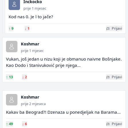
Inckocko
prije 1 mjesec
Kod nas 0. Je l to jače?
↑
9
↓
1
Prijavi
Koshmar
prije 1 mjesec
Vukan, još jedan u nizu koji je obmanuo naivne Bošnjake.
Kao Dodo i Stanivuković prije njega...
↑
13
↓
2
Prijavi
Koshmar
prije 2 mjeseca
Kakav ba Beograd?! Dzenaza u ponedjeljak na Barama...
↑
49
↓
6
Prijavi