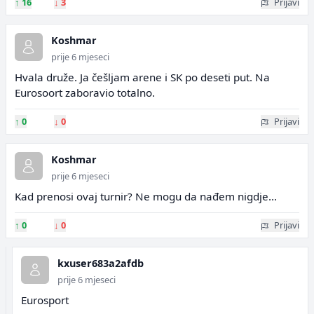
↑
16
↓
3
Prijavi
Koshmar
prije 6 mjeseci
Hvala druže. Ja češljam arene i SK po deseti put. Na
Eurosoort zaboravio totalno.
↑
0
↓
0
Prijavi
Koshmar
prije 6 mjeseci
Kad prenosi ovaj turnir? Ne mogu da nađem nigdje...
↑
0
↓
0
Prijavi
kxuser683a2afdb
prije 6 mjeseci
Eurosport