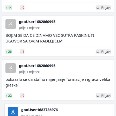
↑
14
↓
0
Prijavi
gooUser1682860995
prije 1 mjesec
BOJIM SE DA CE DINAMO VEC SUTRA RASKINUTI
UGOVOR SA OVIM RADELJICEM
↑
26
↓
1
Prijavi
gooUser1682860995
prije 1 mjesec
pokazalo se da stalno mijenjanje formacije i igraca velika
greska
↑
22
↓
0
Prijavi
gooUser1683736976
prije 1 mjesec