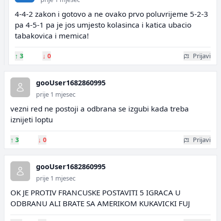
4-4-2 zakon i gotovo a ne ovako prvo poluvrijeme 5-2-3
pa 4-5-1 pa je jos umjesto kolasinca i katica ubacio
tabakovica i memica!
↑
3
↓
0
Prijavi
gooUser1682860995
prije 1 mjesec
vezni red ne postoji a odbrana se izgubi kada treba
iznijeti loptu
↑
3
↓
0
Prijavi
gooUser1682860995
prije 1 mjesec
OK JE PROTIV FRANCUSKE POSTAVITI 5 IGRACA U
ODBRANU ALI BRATE SA AMERIKOM KUKAVICKI FUJ