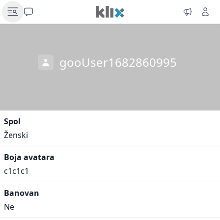
gooUser1682860995
Spol
Ženski
Boja avatara
c1c1c1
Banovan
Ne