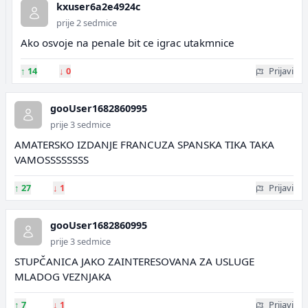
kxuser6a2e4924c
prije 2 sedmice
Ako osvoje na penale bit ce igrac utakmnice
↑
14
↓
0
Prijavi
gooUser1682860995
prije 3 sedmice
AMATERSKO IZDANJE FRANCUZA SPANSKA TIKA TAKA
VAMOSSSSSSSS
↑
27
↓
1
Prijavi
gooUser1682860995
prije 3 sedmice
STUPČANICA JAKO ZAINTERESOVANA ZA USLUGE
MLADOG VEZNJAKA
↑
7
↓
1
Prijavi