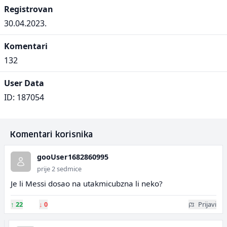
Registrovan
30.04.2023.
Komentari
132
User Data
ID: 187054
Komentari korisnika
gooUser1682860995
prije 2 sedmice
Je li Messi dosao na utakmicubzna li neko?
↑
22
↓
0
Prijavi