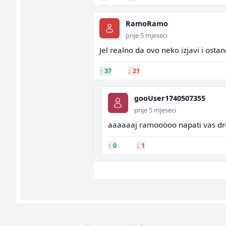
RamoRamo
prije 5 mjeseci
Jel realno da ovo neko izjavi i osta
↑
37
↓
21
gooUser1740507355
prije 5 mjeseci
aaaaaaj ramooooo napati vas dru
↑
0
↓
1