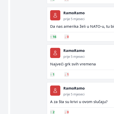
RamoRamo
prije 5 mjeseci
Da nas amerika želi u NATO-u, tu bis
↑
16
↓
0
RamoRamo
prije 5 mjeseci
Najveći grk svih vremena
↑
1
↓
1
RamoRamo
prije 5 mjeseci
A za šta su krivi u ovom slučaju?
↑
2
↓
0