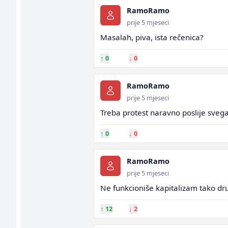
RamoRamo
prije 5 mjeseci
Masalah, piva, ista rečenica?
↑
0
↓
0
RamoRamo
prije 5 mjeseci
Treba protest naravno poslije svega
↑
0
↓
0
RamoRamo
prije 5 mjeseci
Ne funkcioniše kapitalizam tako dr
↑
12
↓
2