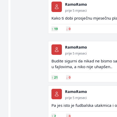
RamoRamo
prije 5 mjeseci
Kako ti dobi prosječnu mjesečnu pla
↑
19
↓
0
RamoRamo
prije 5 mjeseci
Budite sigurni da nikad ne bismo saz
u fajlovima, a niko nije uhapšen..
↑
21
↓
0
RamoRamo
prije 5 mjeseci
Pa jes isto je fudbalska utakmica i 
↑
2
↓
0