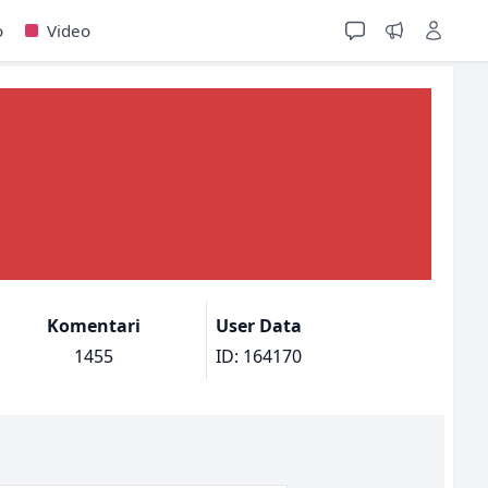
o
Video
Komentari
User Data
1455
ID: 164170