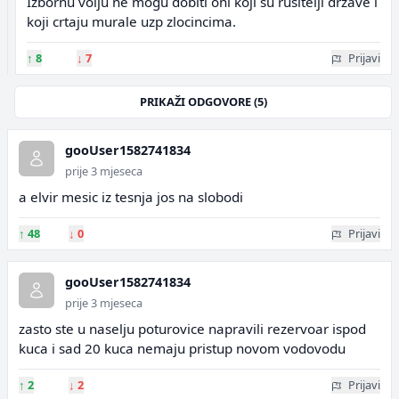
Izbornu volju ne mogu dobiti oni koji su rusitelji drzave i
koji crtaju murale uzp zlocincima.
↑
8
↓
7
Prijavi
PRIKAŽI ODGOVORE (5)
gooUser1582741834
prije 3 mjeseca
a elvir mesic iz tesnja jos na slobodi
↑
48
↓
0
Prijavi
gooUser1582741834
prije 3 mjeseca
zasto ste u naselju poturovice napravili rezervoar ispod
kuca i sad 20 kuca nemaju pristup novom vodovodu
↑
2
↓
2
Prijavi