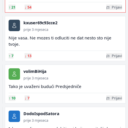
↑
21
↓
54
Prijavi
kxuser69c93cce2
prije 3 mjeseca
Nije vasa. Ne mozes ti odluciti ne dat nesto sto nije
tvoje.
↑
7
↓
13
Prijavi
volimBiHija
prije 3 mjeseca
Tako je uvaženi budući Predsjedniče
↑
10
↓
7
Prijavi
DodoIspodSatora
prije 3 mjeseca