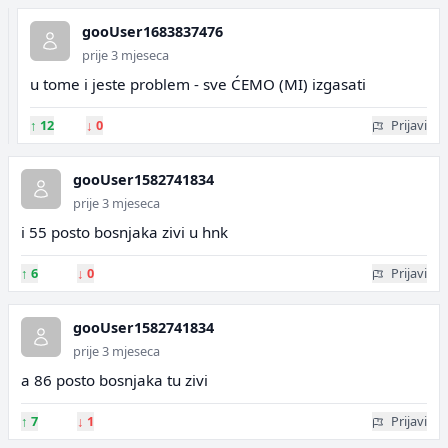
gooUser1683837476
prije 3 mjeseca
u tome i jeste problem - sve ĆEMO (MI) izgasati
↑
12
↓
0
Prijavi
gooUser1582741834
prije 3 mjeseca
i 55 posto bosnjaka zivi u hnk
↑
6
↓
0
Prijavi
gooUser1582741834
prije 3 mjeseca
a 86 posto bosnjaka tu zivi
↑
7
↓
1
Prijavi