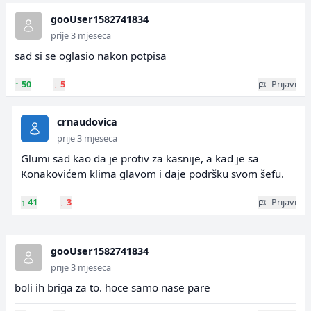
gooUser1582741834
prije 3 mjeseca
sad si se oglasio nakon potpisa
↑
50
↓
5
Prijavi
crnaudovica
prije 3 mjeseca
Glumi sad kao da je protiv za kasnije, a kad je sa
Konakovićem klima glavom i daje podršku svom šefu.
↑
41
↓
3
Prijavi
gooUser1582741834
prije 3 mjeseca
boli ih briga za to. hoce samo nase pare