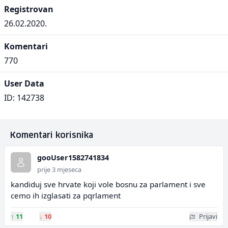
Registrovan
26.02.2020.
Komentari
770
User Data
ID: 142738
Komentari korisnika
gooUser1582741834
prije 3 mjeseca
kandiduj sve hrvate koji vole bosnu za parlament i sve
cemo ih izglasati za pqrlament
↑
11
↓
10
Prijavi