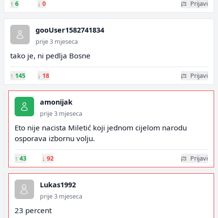
↑
6
↓
0
Prijavi
gooUser1582741834
prije 3 mjeseca
tako je, ni pedlja Bosne
↑
145
↓
18
Prijavi
amonijak
prije 3 mjeseca
Eto nije nacista Miletić koji jednom cijelom narodu
osporava izbornu volju.
↑
43
↓
92
Prijavi
Lukas1992
prije 3 mjeseca
23 percent