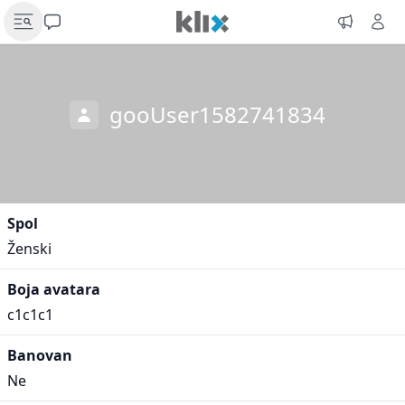
gooUser1582741834
Spol
Ženski
Boja avatara
c1c1c1
Banovan
Ne