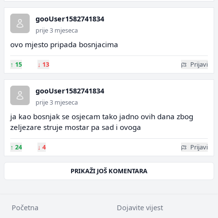
gooUser1582741834
prije 3 mjeseca
ovo mjesto pripada bosnjacima
↑
15
↓
13
Prijavi
gooUser1582741834
prije 3 mjeseca
ja kao bosnjak se osjecam tako jadno ovih dana zbog
zeljezare struje mostar pa sad i ovoga
↑
24
↓
4
Prijavi
PRIKAŽI JOŠ KOMENTARA
Početna
Dojavite vijest