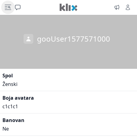
gooUser1577571000
Spol
Ženski
Boja avatara
c1c1c1
Banovan
Ne