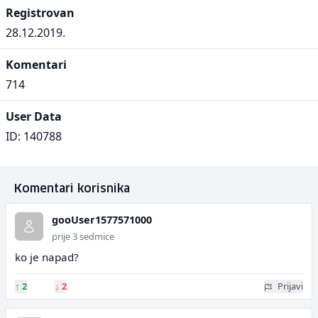
Registrovan
28.12.2019.
Komentari
714
User Data
ID: 140788
Komentari korisnika
gooUser1577571000
prije 3 sedmice
ko je napad?
↑
2
↓
2
Prijavi