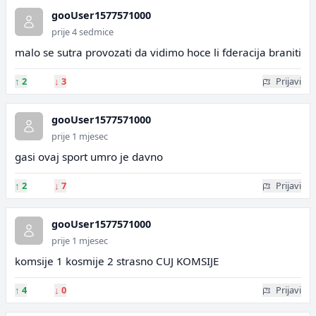
gooUser1577571000
prije 4 sedmice
malo se sutra provozati da vidimo hoce li fderacija braniti
↑
2
↓
3
Prijavi
gooUser1577571000
prije 1 mjesec
gasi ovaj sport umro je davno
↑
2
↓
7
Prijavi
gooUser1577571000
prije 1 mjesec
komsije 1 kosmije 2 strasno CUJ KOMSIJE
↑
4
↓
0
Prijavi