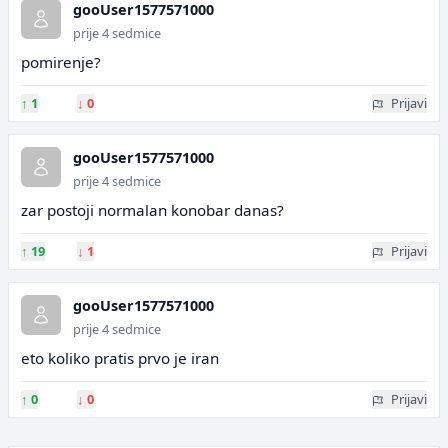
gooUser1577571000
prije 4 sedmice
pomirenje?
↑
1
↓
0
Prijavi
gooUser1577571000
prije 4 sedmice
zar postoji normalan konobar danas?
↑
19
↓
1
Prijavi
gooUser1577571000
prije 4 sedmice
eto koliko pratis prvo je iran
↑
0
↓
0
Prijavi