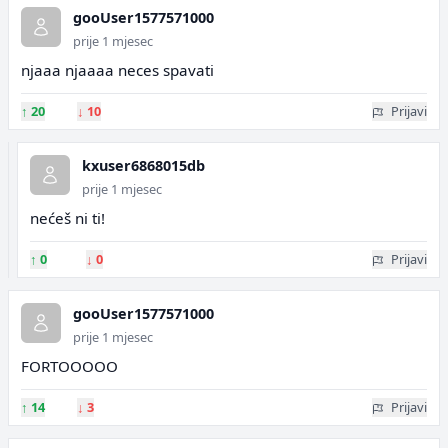
gooUser1577571000
prije 1 mjesec
njaaa njaaaa neces spavati
↑
20
↓
10
Prijavi
kxuser6868015db
prije 1 mjesec
nećeš ni ti!
↑
0
↓
0
Prijavi
gooUser1577571000
prije 1 mjesec
FORTOOOOO
↑
14
↓
3
Prijavi