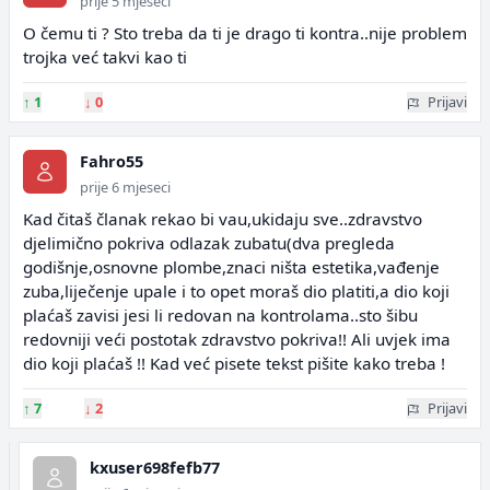
prije 5 mjeseci
O čemu ti ? Sto treba da ti je drago ti kontra..nije problem
trojka već takvi kao ti
↑
1
↓
0
Prijavi
Fahro55
prije 6 mjeseci
Kad čitaš članak rekao bi vau,ukidaju sve..zdravstvo
djelimično pokriva odlazak zubatu(dva pregleda
godišnje,osnovne plombe,znaci ništa estetika,vađenje
zuba,liječenje upale i to opet moraš dio platiti,a dio koji
plaćaš zavisi jesi li redovan na kontrolama..sto šibu
redovniji veći postotak zdravstvo pokriva!! Ali uvjek ima
dio koji plaćaš !! Kad već pisete tekst pišite kako treba !
↑
7
↓
2
Prijavi
kxuser698fefb77