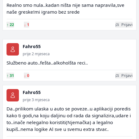
Realno smo nula..kadan ništa nije sama napravila,sve
naše greske!mi igramo bez srede
↑
22
↓
1
Prijavi
Fahro55
prije 2 mjeseca
Službeno auto..fešta..alkoholšta reci..
↑
31
↓
0
Prijavi
Fahro55
prije 3 mjeseca
Da..prilikom ulaska u auto se poveze..u aplikaciji poredis
kako ti godi,na koju daljinu od rada da signalizira,udare i
to..inače nelegalno koristiti(Njemačka) a legalno
kupiš..nema logike Al sve u svemu extra stvar..