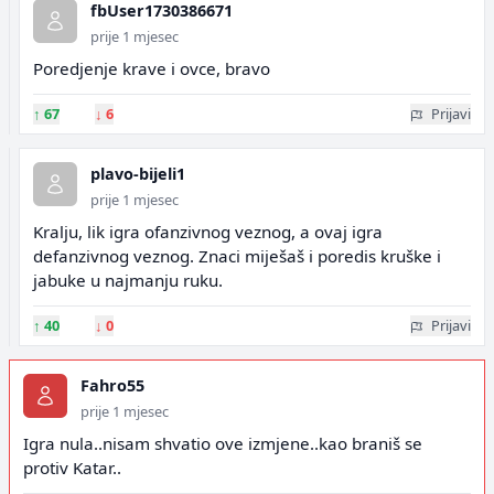
fbUser1730386671
prije 1 mjesec
Poredjenje krave i ovce, bravo
↑
67
↓
6
Prijavi
plavo-bijeli1
prije 1 mjesec
Kralju, lik igra ofanzivnog veznog, a ovaj igra
defanzivnog veznog. Znaci miješaš i poredis kruške i
jabuke u najmanju ruku.
↑
40
↓
0
Prijavi
Fahro55
prije 1 mjesec
Igra nula..nisam shvatio ove izmjene..kao braniš se
protiv Katar..