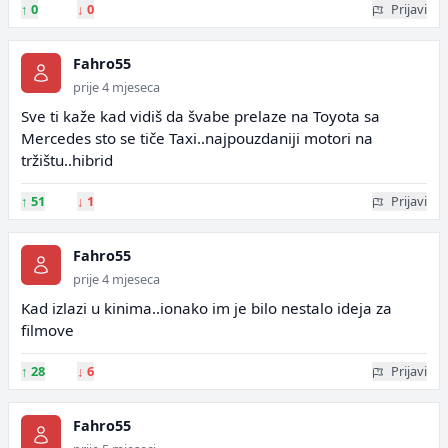
↑
0
↓
0
Prijavi
Fahro55
prije 4 mjeseca
Sve ti kaže kad vidiš da švabe prelaze na Toyota sa
Mercedes sto se tiče Taxi..najpouzdaniji motori na
tržištu..hibrid
↑
51
↓
1
Prijavi
Fahro55
prije 4 mjeseca
Kad izlazi u kinima..ionako im je bilo nestalo ideja za
filmove
↑
28
↓
6
Prijavi
Fahro55