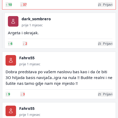
↑
10
↓
37
Prijavi
dark_sombrero
prije 1 mjesec
Argeta i okrajak.
↑
6
↓
2
Prijavi
Fahro55
prije 1 mjesec
Dobra predstava po vašem naslovu bas kao i da će biti
3O hiljada basis navijača..igra na nula !! Budite realni i ne
šutite nas tamo gdje nam nije mjesto !!
↑
9
↓
3
Prijavi
Fahro55
prije 1 mjesec