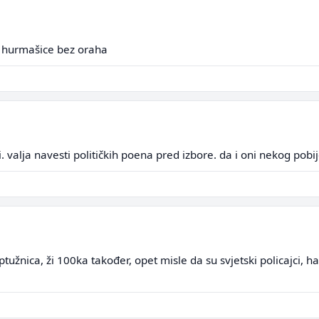
 hurmašice bez oraha
i. valja navesti političkih poena pred izbore. da i oni nekog pobi
tužnica, ži 100ka također, opet misle da su svjetski policajci, 