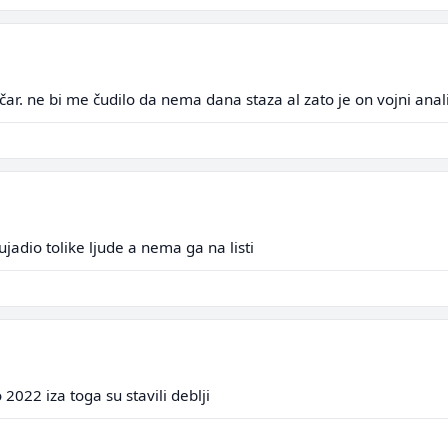
tičar. ne bi me čudilo da nema dana staza al zato je on vojni anali
jadio tolike ljude a nema ga na listi
o 2022 iza toga su stavili deblji