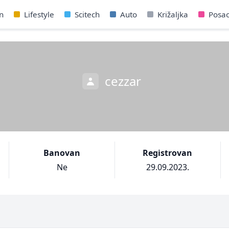
n
Lifestyle
Scitech
Auto
Križaljka
Posa
cezzar
Banovan
Registrovan
Ne
29.09.2023.