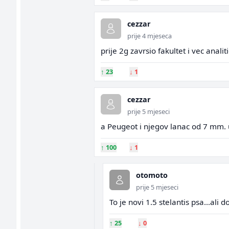
cezzar
prije 4 mjeseca
prije 2g zavrsio fakultet i vec anali
↑
23
↓
1
cezzar
prije 5 mjeseci
a Peugeot i njegov lanac od 7 mm. u
↑
100
↓
1
otomoto
prije 5 mjeseci
To je novi 1.5 stelantis psa...ali d
↑
25
↓
0