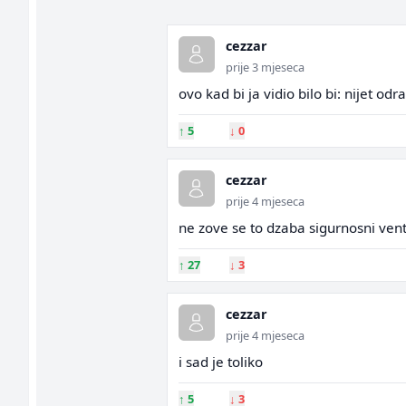
cezzar
prije 3 mjeseca
ovo kad bi ja vidio bilo bi: nijet od
↑
5
↓
0
cezzar
prije 4 mjeseca
ne zove se to dzaba sigurnosni venti
↑
27
↓
3
cezzar
prije 4 mjeseca
i sad je toliko
↑
5
↓
3