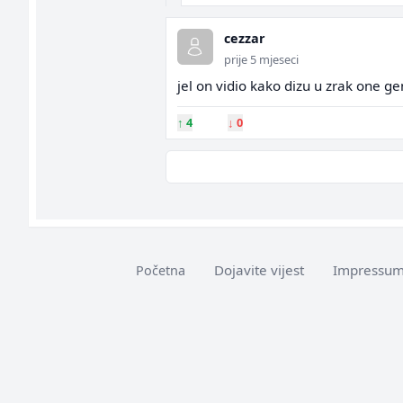
cezzar
prije 5 mjeseci
jel on vidio kako dizu u zrak one ge
↑
4
↓
0
Dojavite vijest
Impressu
Početna