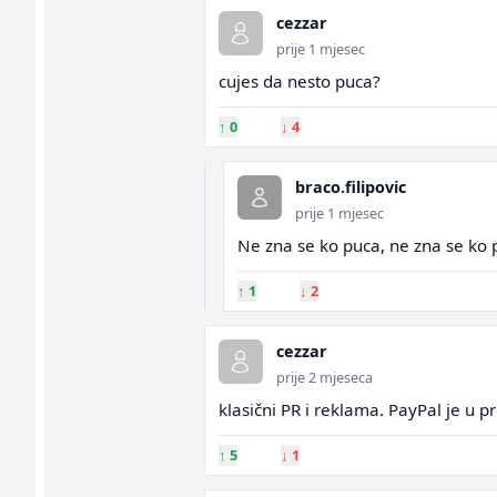
cezzar
prije 1 mjesec
cujes da nesto puca?
↑
0
↓
4
braco.filipovic
prije 1 mjesec
Ne zna se ko puca, ne zna se ko pu
↑
1
↓
2
cezzar
prije 2 mjeseca
klasični PR i reklama. PayPal je u 
↑
5
↓
1