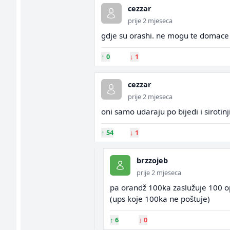
cezzar
prije 2 mjeseca
gdje su orashi. ne mogu te domace
↑
0
↓
1
cezzar
prije 2 mjeseca
oni samo udaraju po bijedi i sirotinj
↑
54
↓
1
brzzojeb
prije 2 mjeseca
pa orandž 100ka zaslužuje 100 op
(ups koje 100ka ne poštuje)
↑
6
↓
0