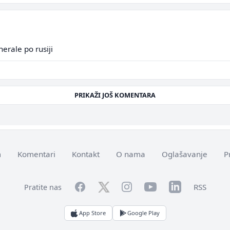
nerale po rusiji
PRIKAŽI JOŠ KOMENTARA
m
Komentari
Kontakt
O nama
Oglašavanje
P
Facebook
YouTube
LinkedIn
Twitter
Instagram
RSS
Pratite nas
App Store
Google Play