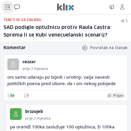
5
TERETI SE ZA ZAVJERU
SAD podigle optužnicu protiv Raula Castra:
Sprema li se Kubi venecuelanski scenarij?
Komentar
Povratak na članak
cezzar
prije 2 mjeseca
oni samo udaraju po bijedi i sirotinji. valja navesti
političkih poena pred izbore. da i oni nekog pobijede
↑
54
↓
1
Prijavi
brzzojeb
prije 2 mjeseca
pa orandž 100ka zaslužuje 100 optužnica, ži 100ka