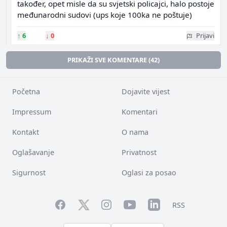
također, opet misle da su svjetski policajci, halo postoje
međunarodni sudovi (ups koje 100ka ne poštuje)
↑
6
↓
0
Prijavi
PRIKAŽI SVE KOMENTARE (42)
Početna
Dojavite vijest
Impressum
Komentari
Kontakt
O nama
Oglašavanje
Privatnost
Sigurnost
Oglasi za posao
Facebook
YouTube
LinkedIn
Twitter
Instagram
RSS