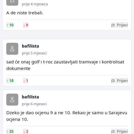
prije 4 mjeseca
A de niste trebali.
↑
10
↓
0
Prijavi
bafilista
prije 5 mjeseci
sad će onaj golf i t-roc zaustavljati tramvaje i kontrolisat
dokumente
↑
18
↓
1
Prijavi
bafilista
prije 6 mjeseci
Dzeko je dao ocjenu 9 a ne 10. Rekao je samo u Sarajevu
ocjena 10.
↑
25
↓
2
Prijavi