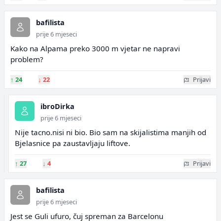
bafilista
prije 6 mjeseci
Kako na Alpama preko 3000 m vjetar ne napravi
problem?
↑
24
↓
22
Prijavi
ibroDirka
prije 6 mjeseci
Nije tacno.nisi ni bio. Bio sam na skijalistima manjih od
Bjelasnice pa zaustavljaju liftove.
↑
27
↓
4
Prijavi
bafilista
prije 6 mjeseci
Jest se Guli ufuro, čuj spreman za Barcelonu