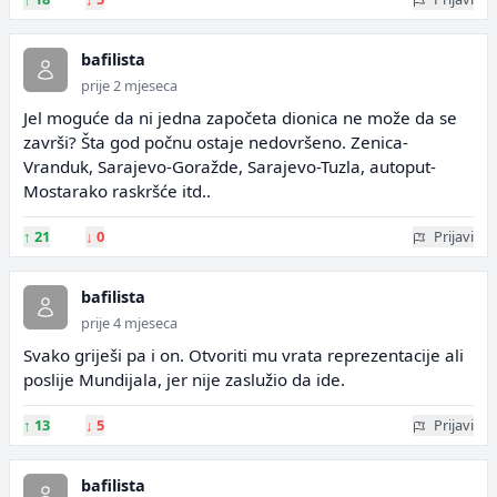
bafilista
prije 2 mjeseca
Jel moguće da ni jedna započeta dionica ne može da se
završi? Šta god počnu ostaje nedovršeno. Zenica-
Vranduk, Sarajevo-Goražde, Sarajevo-Tuzla, autoput-
Mostarako raskršće itd..
↑
21
↓
0
Prijavi
bafilista
prije 4 mjeseca
Svako griješi pa i on. Otvoriti mu vrata reprezentacije ali
poslije Mundijala, jer nije zaslužio da ide.
↑
13
↓
5
Prijavi
bafilista