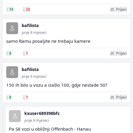
↑
15
↓
23
Prijavi
bafilista
prije 8 mjeseci
samo Ramu posaljite ne trebaju kamere
↑
8
↓
1
Prijavi
bafilista
prije 9 mjeseci
150 ih bilo u vozu a izašlo 100, gdje nestade 50?
↑
8
↓
1
Prijavi
kxuser689398bfc
prije 9 mjeseci
Pa S8 vozi u obližnji Offenbach - Hanau