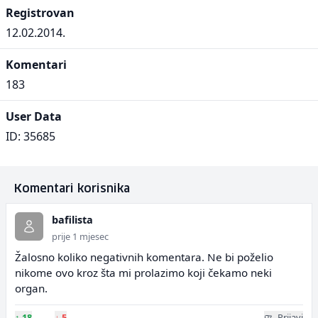
Registrovan
12.02.2014.
Komentari
183
User Data
ID: 35685
Komentari korisnika
bafilista
prije 1 mjesec
Žalosno koliko negativnih komentara. Ne bi poželio
nikome ovo kroz šta mi prolazimo koji čekamo neki
organ.
↑
18
↓
5
Prijavi