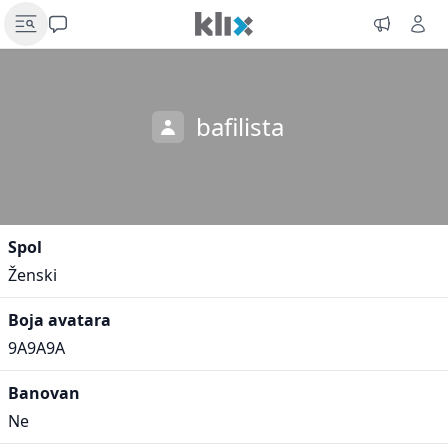
bafilista
Spol
Ženski
Boja avatara
9A9A9A
Banovan
Ne