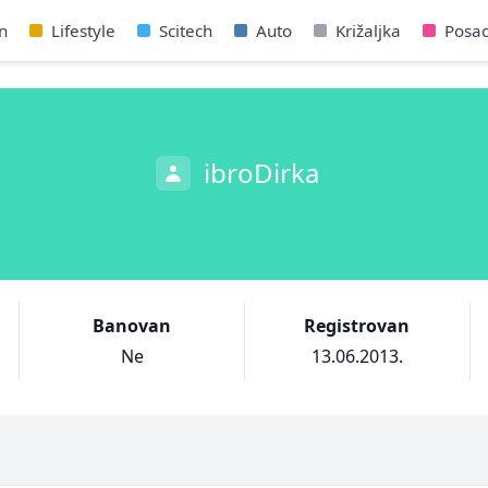
n
Lifestyle
Scitech
Auto
Križaljka
Posa
ibroDirka
Banovan
Registrovan
Ne
13.06.2013.