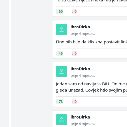
↑
50
↓
0
ibroDirka
prije 4 mjeseca
Fino bih bilo da klix zna postavit li
↑
45
↓
0
ibroDirka
prije 4 mjeseca
Jedan sam od navijaca BiH. On me ni
gleda unazad. Covjek htio svojim p
↑
73
↓
0
ibroDirka
prije 4 mjeseca