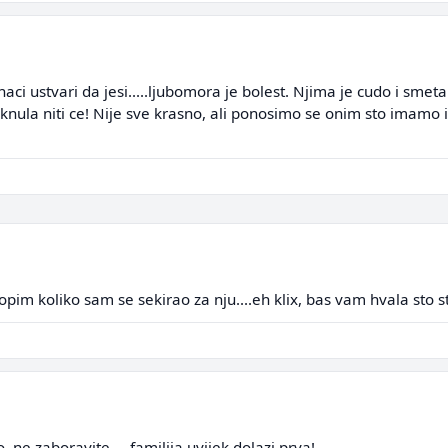
naci ustvari da jesi.....ljubomora je bolest. Njima je cudo i smeta
leknula niti ce! Nije sve krasno, ali ponosimo se onim sto imamo i
lopim koliko sam se sekirao za nju....eh klix, bas vam hvala sto s
, ne zaboravite.....familija uvijek dolazi prva!