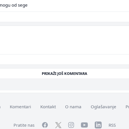
emogu od sege
PRIKAŽI JOŠ KOMENTARA
m
Komentari
Kontakt
O nama
Oglašavanje
P
Facebook
YouTube
LinkedIn
Twitter
Instagram
RSS
Pratite nas