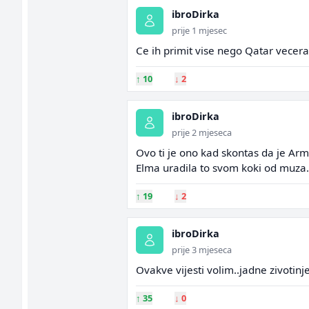
ibroDirka
prije 1 mjesec
Ce ih primit vise nego Qatar vecera
↑
10
↓
2
ibroDirka
prije 2 mjeseca
Ovo ti je ono kad skontas da je Ar
Elma uradila to svom koki od muza.
↑
19
↓
2
ibroDirka
prije 3 mjeseca
Ovakve vijesti volim..jadne zivotinje
↑
35
↓
0