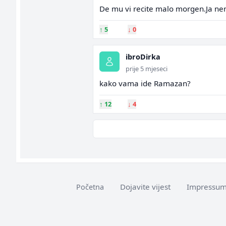
De mu vi recite malo morgen.Ja n
↑
5
↓
0
ibroDirka
prije 5 mjeseci
kako vama ide Ramazan?
↑
12
↓
4
Dojavite vijest
Impressu
Početna