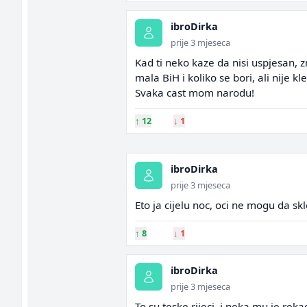
ibroDirka
prije 3 mjeseca
Kad ti neko kaze da nisi uspjesan, z
mala BiH i koliko se bori, ali nije k
Svaka cast mom narodu!
↑
12
↓
1
ibroDirka
prije 3 mjeseca
Eto ja cijelu noc, oci ne mogu da sk
↑
8
↓
1
ibroDirka
prije 3 mjeseca
To su teske rijeci, i neka mu je rekao