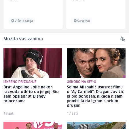
Više lokacija
Sarajevo
Možda vas zanima
ISKRENO PRIZNANJE
USKORO NA SFF-U
Brat Angeline Jolie nakon
Selma Alispahić ususret filmu
razvoda otkrio da je gej: Bio
o "Ay Carmeli": Dragan Jovičić
sam opsjednut Disney
bi bio ponosan; nikada nisam
princezama
pomislila da igram s nekim
drugim
18 sati
17 sati