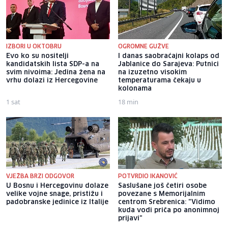
IZBORI U OKTOBRU
OGROMNE GUŽVE
Evo ko su nositelji
I danas saobraćajni kolaps od
kandidatskih lista SDP-a na
Jablanice do Sarajeva: Putnici
svim nivoima: Jedina žena na
na izuzetno visokim
vrhu dolazi iz Hercegovine
temperaturama čekaju u
kolonama
1 sat
18 min
VJEŽBA BRZI ODGOVOR
POTVRDIO IKANOVIĆ
U Bosnu i Hercegovinu dolaze
Saslušane još četiri osobe
velike vojne snage, pristižu i
povezane s Memorijalnim
padobranske jedinice iz Italije
centrom Srebrenica: "Vidimo
kuda vodi priča po anonimnoj
prijavi"