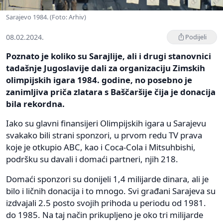
Sarajevo 1984. (Foto: Arhiv)
08.02.2024.
Podijeli
Poznato je koliko su Sarajlije, ali i drugi stanovnici
tadašnje Jugoslavije dali za organizaciju Zimskih
olimpijskih igara 1984. godine, no posebno je
zanimljiva priča zlatara s Baščaršije čija je donacija
bila rekordna.
Iako su glavni finansijeri Olimpijskih igara u Sarajevu
svakako bili strani sponzori, u prvom redu TV prava
koje je otkupio ABC, kao i Coca-Cola i Mitsuhbishi,
podršku su davali i domaći partneri, njih 218.
Domaći sponzori su donijeli 1,4 milijarde dinara, ali je
bilo i ličnih donacija i to mnogo. Svi građani Sarajeva su
izdvajali 2.5 posto svojih prihoda u periodu od 1981.
do 1985. Na taj način prikupljeno je oko tri milijarde