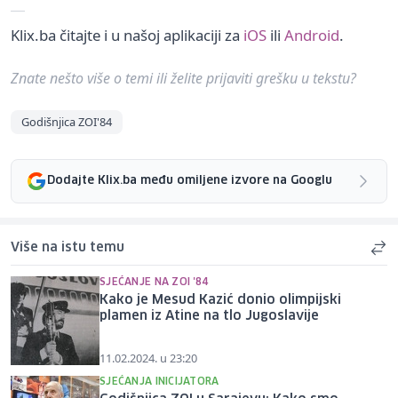
Klix.ba čitajte i u našoj aplikaciji za
iOS
ili
Android
.
Znate nešto više o temi ili želite prijaviti grešku u tekstu?
Godišnjica ZOI'84
Dodajte Klix.ba među omiljene izvore na Googlu
Više na istu temu
SJEĆANJE NA ZOI '84
Kako je Mesud Kazić donio olimpijski
plamen iz Atine na tlo Jugoslavije
11.02.2024. u 23:20
SJEĆANJA INICIJATORA