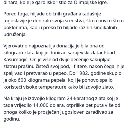
dinara, koje je gard iskoristio za Olimpijske igre.
Pored toga, hiljade običnih građana tadašnje
Jugoslavije je doniralo svoja sredstva, što u novcu što u
poklonima, kao i i preko tri hiljade raznih sindikalnih
udruženja.
Vjerovatno najpoznatija donacija je bila ona od
kilogram zlata koji je donirao sarajevski zlatar Fuad
Kasumagić. On je više od dvije decenije sakupljao
zlatnu prašinu čisteći svoj pod, i filtere, nakon čega ih je
spaljivao i pretvarao u pepeo. Do 1982. godine skupio
je oko 600 kilograma pepela, koji je ponovo spalio
koristeći visoke temperature kako bi izdvojio zlato.
Na kraju je izdvojio kilogram 24-karatnog zlata koj je
tada vrijedilo 14.000 dolara, otprilike pet puta više od
onoga koliko je prosječan Jugosloven zarađivao za
godinu.