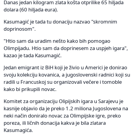
Danas jedan kilogram zlata košta otprilike 65 hiljada
dolara (60 hiljada eura).
Kasumagić je tada tu donaciju nazvao "skromnim
doprinosom".
"Htio sam da uradim nešto kako bih pomogao
Olimpijadu. Htio sam da doprinesem za uspjeh igara",
kazao je tada Kasumagić.
Jedan emigrant iz BiH koji je živio u Americi je donirao
svoju kolekciju kovanica, a jugoslovenski radnici koji su
radili u Francuskoj su organizovali večere i tomoble
kako bi prikupili novac.
Komitet za organizaciju Olipijskih igara u Sarajevu je
kasnije objavio da je preko 1.2 miliona Jugoslovena na
neki način doniralo novac za Olimpijske igre, preko
poreza, ili ličnih donacija kakva je bila zlatara
Kasumagića.