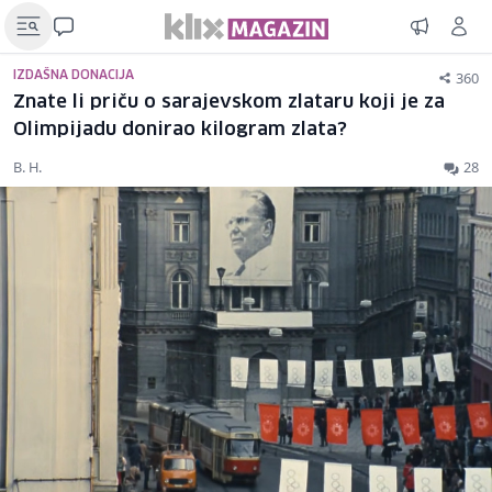
360
IZDAŠNA DONACIJA
Znate li priču o sarajevskom zlataru koji je za
Olimpijadu donirao kilogram zlata?
B. H.
28