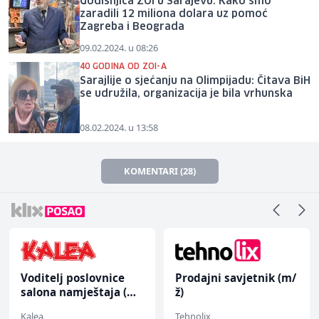
Godišnjica ZOI u Sarajevu: Kako smo
zaradili 12 miliona dolara uz pomoć
Zagreba i Beograda
09.02.2024. u 08:26
40 GODINA OD ZOI-A
Sarajlije o sjećanju na Olimpijadu: Čitava BiH
se udružila, organizacija je bila vrhunska
08.02.2024. u 13:58
KOMENTARI (28)
Voditelj poslovnice
Prodajni savjetnik (m/
salona namještaja (m/
ž)
ž)
Kalea
Tehnolix