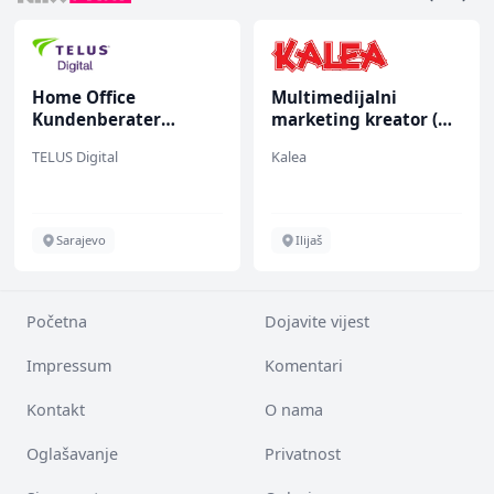
Home Office
Multimedijalni
Kundenberater
marketing kreator (m/
(m/w/d) für Vattenfall
ž)
TELUS Digital
Kalea
Sarajevo
Ilijaš
Početna
Dojavite vijest
Impressum
Komentari
Kontakt
O nama
Oglašavanje
Privatnost