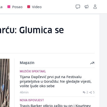
ka
Posao
Video
rću: Glumica se
Magazin
MUZIČKI SPEKTAKL
Tijana Dapčević prvi put na Festivalu
prijateljstva u Goraždu: Ne gledajte vijesti,
volite ljude oko sebe
46min
2
5
NOVA ISPOVIJEST
Travis Barker otkrio zašto su on i Kourtney