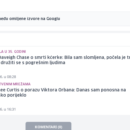
među omiljene izvore na Googlu
A U 35. GODINI
aveigh Chase o smrti kćerke: Bila sam slomljena, počela je tr
 družiti se s pogrešnim ljudima
6. u 08:28
TVENIM MREŽAMA
Lee Curtis o porazu Viktora Orbana: Danas sam ponosna na
ko porijeklo
6. u 16:31
KOMENTARI (0)