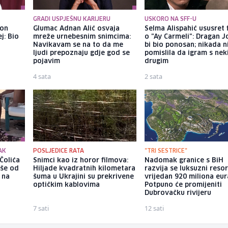
GRADI USPJEŠNU KARIJERU
USKORO NA SFF-U
kon
Glumac Adnan Alić osvaja
Selma Alispahić ususret 
j: Bio
mreže urnebesnim snimcima:
o "Ay Carmeli": Dragan J
Navikavam se na to da me
bi bio ponosan; nikada 
ljudi prepoznaju gdje god se
pomislila da igram s ne
pojavim
drugim
4 sata
2 sata
AK
POSLJEDICE RATA
"TRI SESTRICE"
Čolića
Snimci kao iz horor filmova:
Nadomak granice s BiH
iše od
Hiljade kvadratnih kilometara
razvija se luksuzni resor
 na
šuma u Ukrajini su prekrivene
vrijedan 920 miliona eur
optičkim kablovima
Potpuno će promijeniti
Dubrovačku rivijeru
7 sati
12 sati