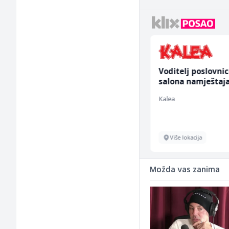
Prodavač u školskoj
Voditelj poslovni
kantini (ž)
salona namještaja
ž)
Slatko i Slano
Kalea
Više lokacija
Više lokacija
Možda vas zanima