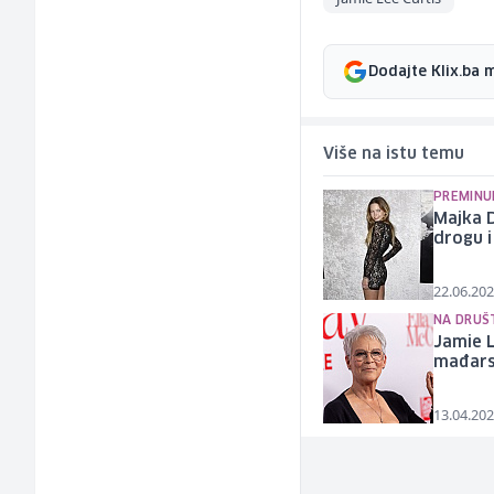
Dodajte Klix.ba 
Više na istu temu
PREMINUL
Majka D
drogu i
22.06.202
NA DRUŠ
Jamie 
mađars
13.04.202