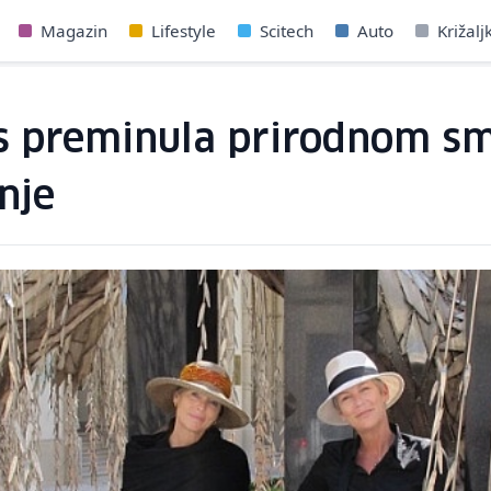
Magazin
Lifestyle
Scitech
Auto
Križalj
is preminula prirodnom sm
nje