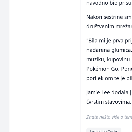
navodno bio prisut
Nakon sestrine smr
društvenim mreža
"Bila mi je prva pri
nadarena glumica. 
muziku, kupovinu 
Pokémon Go. Ponos
porijeklom te je bi
Jamie Lee dodala j
čvrstim stavovima, 
Znate nešto više o temi 
Jamie Lee Curtis