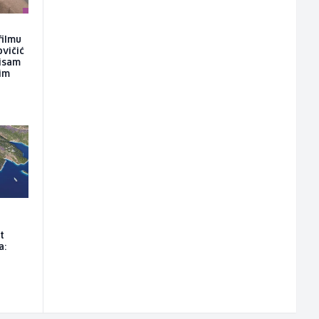
filmu
ovičić
nisam
kim
t
a: