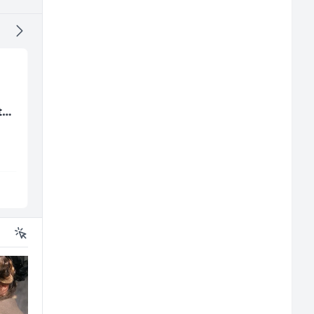
Konobar - Barmen (m/
Hostesa (ž)
ta
ž)
Hotel Nomad
Bosnian House Restaurant
Sarajevo
Inostranstvo