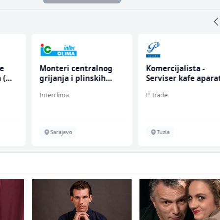
ce
Monteri centralnog
Komercijalista -
 (m/
grijanja i plinskih
Serviser kafe apara
instalacija (m)
(m/ž)
Interclima
P Trade
Sarajevo
Tuzla