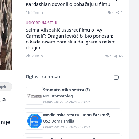
Kardashian govorili o pobačaju u filmu
1h 26min
0
1
USKORO NA SFF-U
Selma Alispahić ususret filmu o "Ay
Carmeli": Dragan Jovičić bi bio ponosan;
nikada nisam pomislila da igram s nekim
drugim
2h 20min
5
45
Oglasi za posao
jeli
Stomatološka sestra (ž)
Moj stomatolog
, a
Prijava do: 21.08.2026. u 23:59
Medicinska sestra - Tehničar (m/ž)
USZ Dom Familia
nije
Prijava do: 28.08.2026. u 23:59