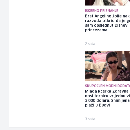
ISKRENO PRIZNANJE
Brat Angeline Jolie na
razvoda otkrio da je ge
sam opsjednut Disney
princezama
2 sata
SKUPOCJEN MODNI DODAT
Mlađa kćerka Zdravka 
nosi torbicu vrijednu v
3.000 dolara: Snimljena
plaži u Budvi
3 sata