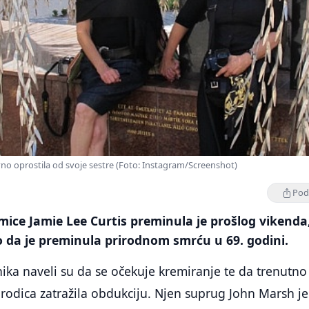
vno oprostila od svoje sestre (Foto: Instagram/Screenshot)
Podi
umice Jamie Lee Curtis preminula je prošlog vikenda
 da je preminula prirodnom smrću u 69. godini.
ika naveli su da se očekuje kremiranje te da trenutno 
orodica zatražila obdukciju. Njen suprug John Marsh je