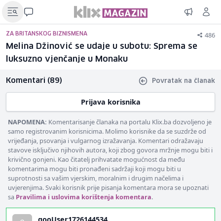
486
ZA BRITANSKOG BIZNISMENA
Melina Džinović se udaje u subotu: Sprema se
luksuzno vjenčanje u Monaku
Komentari (89)
Povratak na članak
Prijava korisnika
NAPOMENA:
Komentarisanje članaka na portalu Klix.ba dozvoljeno je
samo registrovanim korisnicima. Molimo korisnike da se suzdrže od
vrijeđanja, psovanja i vulgarnog izražavanja. Komentari odražavaju
stavove isključivo njihovih autora, koji zbog govora mržnje mogu biti i
krivično gonjeni. Kao čitatelj prihvatate mogućnost da među
komentarima mogu biti pronađeni sadržaji koji mogu biti u
suprotnosti sa vašim vjerskim, moralnim i drugim načelima i
uvjerenjima. Svaki korisnik prije pisanja komentara mora se upoznati
sa
Pravilima i uslovima korištenja komentara
.
gooUser1726144534