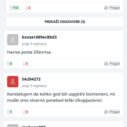
↑
118
↓
4
Prijavi
PRIKAŽI ODGOVORE (3)
kxuser689ec8bd3
prije 3 mjeseca
Harisa posta Dževrisa.
↑
0
↓
0
Prijavi
SA204272
prije 3 mjeseca
Konstatujem da koliko god bili uspješni biznismeni, mi
muški smo stvarno ponekad teški ičkoppaćenici
↑
5
↓
0
Prijavi