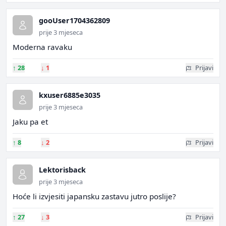
gooUser1704362809
prije 3 mjeseca
Moderna ravaku
↑
28
↓
1
Prijavi
kxuser6885e3035
prije 3 mjeseca
Jaku pa et
↑
8
↓
2
Prijavi
Lektorisback
prije 3 mjeseca
Hoće li izvjesiti japansku zastavu jutro poslije?
↑
27
↓
3
Prijavi