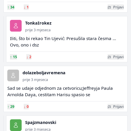
↑
34
↓
1
Prijavi
TonkaIrokez
prije 3 mjeseca
Iliti, što bi rekao Tin Ujević: Presušila stara česma ...
Ovo, ono i dsz
↑
15
↓
2
Prijavi
dolazeboljavremena
prije 3 mjeseca
Sad se udaje odjednom za cetvoricu;Jeffreyja Paula
Arnolda Daya, cestitam Harisu spasio se
↑
29
↓
0
Prijavi
Spajzmanovski
prije 3 mjeseca