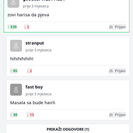
prije 3 mjeseca
zovi harisa da pjeva
↑
539
↓
2
Prijavi
stranput
prije 3 mjeseca
hihihihihih!
↑
85
↓
2
Prijavi
fast boy
prije 3 mjeseca
Masala sa bude hairli
↑
38
↓
13
Prijavi
PRIKAŽI ODGOVORE (1)