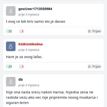
gooUser1713550984
prije 3 mjeseca
I ovaj ce biti kriv samo sto je davao
↑
22
↓
2
Prijavi
KGBUstikolina
prije 3 mjeseca
Hare je za ovog lafac.
↑
23
↓
3
Prijavi
db
prije 3 mjeseca
Nije ona nasla srecu nakon Harisa. Nijedna zena ne
raskida vezu ako vec nije pripremila novog muskarca i
siguran teren