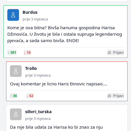
Burdus
prije 3 mjeseca
Kome je ova bitna? Bivša hanuma gospodina Harisa
Džinovića. U životu je bila i ostala supruga legendarnog
pjevaća, a sada samo bivša. ENDE!
↑
391
↓
10
Prijavi
Trollo
prije 3 mjeseca
Ovaj komentar je licno Haris Đinovic napisao....
↑
36
↓
62
Prijavi
silivri_turska
prije 3 mjeseca
Da nije bila udata za Harisa ko bi znao za nju