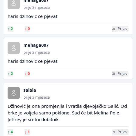
mehaga007
prije 3 mjeseca
haris dzinovic ce pjevati
↑
2
↓
0
Prijavi
mehaga007
prije 3 mjeseca
haris dzinovic ce pjevati
↑
2
↓
0
Prijavi
salala
prije 3 mjeseca
Džinović je ona promjenila i vratila djevojačko Galić. Od
brke je voljela samo poklone. Sad će bit Melina Pole.
Jeffrey je sretni dobitnik
↑
4
↓
1
Prijavi