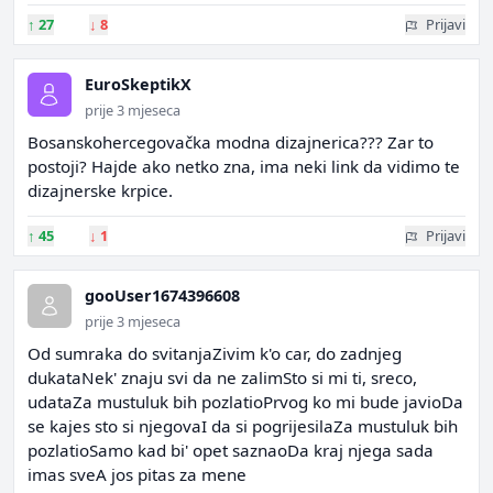
↑
27
↓
8
Prijavi
EuroSkeptikX
prije 3 mjeseca
Bosanskohercegovačka modna dizajnerica??? Zar to
postoji? Hajde ako netko zna, ima neki link da vidimo te
dizajnerske krpice.
↑
45
↓
1
Prijavi
gooUser1674396608
prije 3 mjeseca
Od sumraka do svitanjaZivim k'o car, do zadnjeg
dukataNek' znaju svi da ne zalimSto si mi ti, sreco,
udataZa mustuluk bih pozlatioPrvog ko mi bude javioDa
se kajes sto si njegovaI da si pogrijesilaZa mustuluk bih
pozlatioSamo kad bi' opet saznaoDa kraj njega sada
imas sveA jos pitas za mene