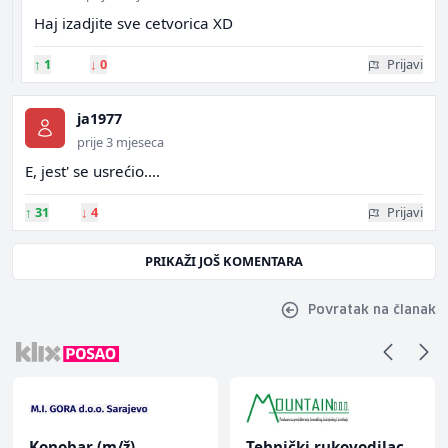
Haj izadjite sve cetvorica XD
↑
1
↓
0
Prijavi
ja1977
prije 3 mjeseca
E, jest' se usrećio....
↑
31
↓
4
Prijavi
PRIKAŽI JOŠ KOMENTARA
Povratak na članak
Konobar (m/ž)
Tehnički rukovodilac