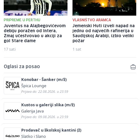
PRIPREME U PERTHU
VLASNIŠTVO ARAMCA
Juventus na Alajbegovićevom
Jemenski Huti izveli napad na
debiju poražen od Intera,
jednu od najvećih rafinerija u
Zmaj učestvovao u akciji za
Saudijskoj Arabiji, izbio veliki
gol Stare dame
požar
17 sati
1 sat
Oglasi za posao
Konobar - Šanker (m/ž)
Špica Lounge
Prijava do: 22.08.2026. u 23:59
Kustos u galeriji slika (m/ž)
Galerija Java
Prijava do: 09.08.2026. u 23:59
Prodavač u školskoj kantini (ž)
Slatko i Slano