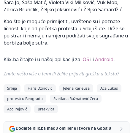
Sara Jo, Saša Matić, Violeta Viki Miljković, Vuk Mob,
Zorica Brunclik, Željko Joksimović i Željko Samardžić.
Kao što je moguće primijetiti, uvrštene su i poznate
ličnosti koje od početka protesta u Srbiji šute. Drže se
po strani i nemaju namjeru podržati svoje sugrađane u
borbi za bolje sutra.
Klix.ba čitajte i u našoj aplikaciji za
iOS
ili
Android
.
Znate nešto više o temi ili želite prijaviti grešku u tekstu?
Srbija
Haris Džinović
Jelena Karleuša
Aca Lukas
protesti u Beogradu
Svetlana Ražnatović Ceca
Aco Pejović
Breskvica
Dodajte Klix.ba među omiljene izvore na Googlu