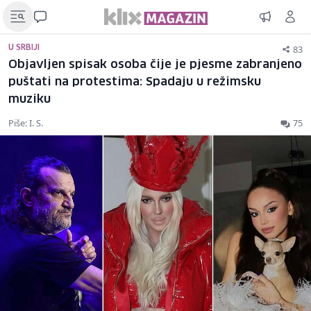
83
U SRBIJI
Objavljen spisak osoba čije je pjesme zabranjeno
puštati na protestima: Spadaju u režimsku
muziku
Piše: I. S.
75