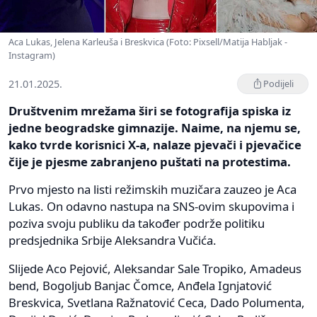
Aca Lukas, Jelena Karleuša i Breskvica (Foto: Pixsell/Matija Habljak -
Instagram)
21.01.2025.
Podijeli
Društvenim mrežama širi se fotografija spiska iz
jedne beogradske gimnazije. Naime, na njemu se,
kako tvrde korisnici X-a, nalaze pjevači i pjevačice
čije je pjesme zabranjeno puštati na protestima.
Prvo mjesto na listi režimskih muzičara zauzeo je Aca
Lukas. On odavno nastupa na SNS-ovim skupovima i
poziva svoju publiku da također podrže politiku
predsjednika Srbije Aleksandra Vučića.
Slijede Aco Pejović, Aleksandar Sale Tropiko, Amadeus
bend, Bogoljub Banjac Čomce, Anđela Ignjatović
Breskvica, Svetlana Ražnatović Ceca, Dado Polumenta,