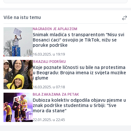
Više na istu temu
NAGRAĐEN JE APLAUZOM
Snimak mladića s transparentom "Nisu svi
Bosanci ćaci" osvojio je TikTok, nižu se
poruke podrške
16.03.2025. u 19:19
ISKAZALI PODRŠKU
Koje poznate ličnosti su bile na protestima
u Beogradu: Brojna imena iz svijeta muzike
i glume
16.03.2025. u 07:18
BILA ZAKAZANA ZA PETAK
Dubioza kolektiv odgodila objavu pjesme u
znak podrške studentima u Srbiji: "Sve
mora da stane"
22.01.2025. u 22:45