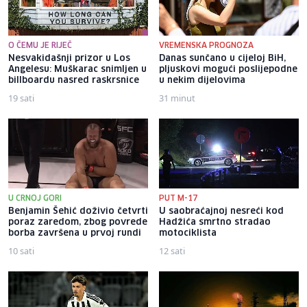
O ČEMU JE RIJEČ
VREMENSKA PROGNOZA
Nesvakidašnji prizor u Los
Danas sunčano u cijeloj BiH,
Angelesu: Muškarac snimljen u
pljuskovi mogući poslijepodne
billboardu nasred raskrsnice
u nekim dijelovima
19 sati
31 minut
U CRNOJ GORI
PUT M-17
Benjamin Šehić doživio četvrti
U saobraćajnoj nesreći kod
poraz zaredom, zbog povrede
Hadžića smrtno stradao
borba završena u prvoj rundi
motociklista
10 sati
12 sati