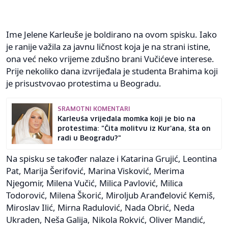
Ime Jelene Karleuše je boldirano na ovom spisku. Iako
je ranije važila za javnu ličnost koja je na strani istine,
ona već neko vrijeme zdušno brani Vučićeve interese.
Prije nekoliko dana izvrijeđala je studenta Brahima koji
je prisustvovao protestima u Beogradu.
SRAMOTNI KOMENTARI
Karleuša vrijeđala momka koji je bio na
protestima: "Čita molitvu iz Kur'ana, šta on
radi u Beogradu?"
Na spisku se također nalaze i Katarina Grujić, Leontina
Pat, Marija Šerifović, Marina Visković, Merima
Njegomir, Milena Vučić, Milica Pavlović, Milica
Todorović, Milena Škorić, Miroljub Aranđelović Kemiš,
Miroslav Ilić, Mirna Radulović, Nada Obrić, Neda
Ukraden, Neša Galija, Nikola Rokvić, Oliver Mandić,