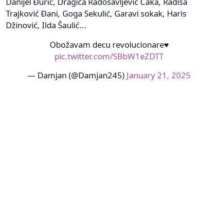
Danijel Đurić, Dragica Radosavljević Caka, Radiša
Trajković Đani, Goga Sekulić, Garavi sokak, Haris
Džinović, Ilda Šaulić...
Obožavam decu revolucionare♥️
pic.twitter.com/SBbW1eZDTT
— Damjan (@Damjan245)
January 21, 2025