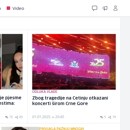
o
Video
ODLUKA VLADE
 je pjesme
Zbog tragedije na Cetinju otkazani
estima:
koncerti širom Crne Gore
01.01.2025. u 20:45
75
83
5
79
PRIVUKLA PAŽNJU MNOGIH