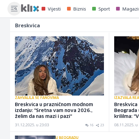
Vijesti
Biznis
Sport
Magazi
Breskvica
ZAHVALILA SE FANOVIMA
IZAZVALA REA
Breskvica u prazničnom modnom
Breskvica 
izdanju: "Sretna vam nova 2026.,
Beograda u
želim da nas mazi i pazi"
krililma: "
31.12.2025. u 23:03
08.11.2025. u
16
23
U BEOGRADU