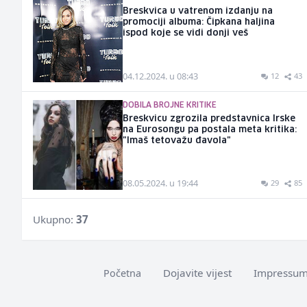
Breskvica u vatrenom izdanju na
promociji albuma: Čipkana haljina
ispod koje se vidi donji veš
04.12.2024. u 08:43
12
43
DOBILA BROJNE KRITIKE
Breskvicu zgrozila predstavnica Irske
na Eurosongu pa postala meta kritika:
"Imaš tetovažu đavola"
08.05.2024. u 19:44
29
85
Ukupno:
37
Dojavite vijest
Impressu
Početna