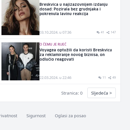
Breskvica u najizazovnijem izdanju
dosad: Pozirala bez grudnjaka i
pokrenula lavinu reakcija
03.10.2024. u 07:36
41
147
O ČEMU JE RIJEČ
Voyagea optužili da koristi Breskvicu
za reklamiranje novog biznisa, on
odlučio reagovati
22.03.2024. u 22:46
11
49
Stranica: 0
Sljedeća
>
rivatnost
Sigurnost
Oglasi za posao