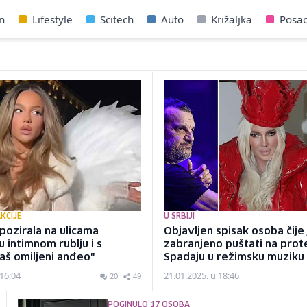
n
Lifestyle
Scitech
Auto
Križaljka
Posa
KCIJE
U SRBIJI
pozirala na ulicama
Objavljen spisak osoba čije
 intimnom rublju i s
zabranjeno puštati na prot
Vaš omiljeni anđeo"
Spadaju u režimsku muziku
 16:04
21.01.2025. u 18:46
20
49
POGINULO 17 OSOBA