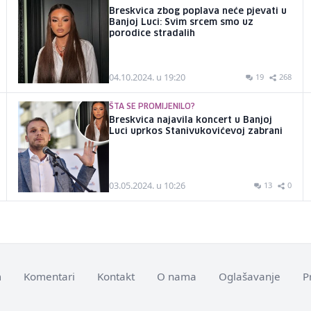
Breskvica zbog poplava neće pjevati u
Banjoj Luci: Svim srcem smo uz
porodice stradalih
04.10.2024. u 19:20
19
268
ŠTA SE PROMIJENILO?
Breskvica najavila koncert u Banjoj
Luci uprkos Stanivukovićevoj zabrani
03.05.2024. u 10:26
13
0
m
Komentari
Kontakt
O nama
Oglašavanje
P