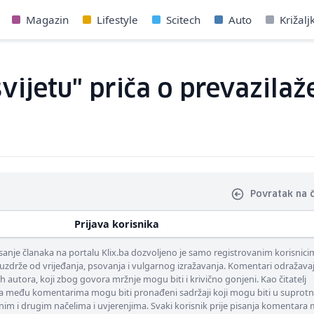
Magazin
Lifestyle
Scitech
Auto
Križalj
svijetu" priča o prevazilaž
Povratak na 
Prijava korisnika
nje članaka na portalu Klix.ba dozvoljeno je samo registrovanim korisnici
uzdrže od vrijeđanja, psovanja i vulgarnog izražavanja. Komentari odražava
ih autora, koji zbog govora mržnje mogu biti i krivično gonjeni. Kao čitatelj
 među komentarima mogu biti pronađeni sadržaji koji mogu biti u suprotn
nim i drugim načelima i uvjerenjima. Svaki korisnik prije pisanja komentara