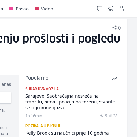
ka
Posao
Video
0
enju prošlosti i pogledu
Popularno
članak
SUDAR DVA VOZILA
Sarajevo: Saobraćajna nesreća na
tranzitu, hitna i policija na terenu, stvorile
se ogromne gužve
ma.
1h 16min
5
28
ju
POZIRALA U BIKINIJU
osti
Kelly Brook su naučnici prije 10 godina
 mora