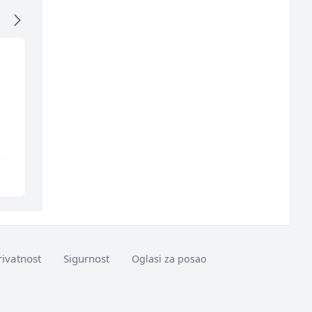
Multimedijalni
Tehnički rukovodilac
marketing kreator
(m/ž)
(m/ž)
Kalea
Mountain
Ilijaš
Sarajevo
rivatnost
Sigurnost
Oglasi za posao