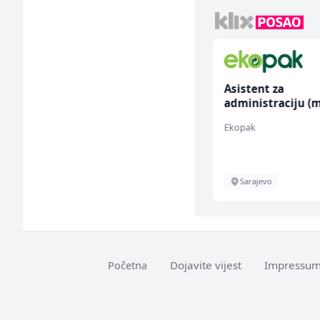
Radnik u proizvodnji
Asistent za
(m/ž)
administraciju (m
Fine Food
Ekopak
Sarajevo
Sarajevo
Dojavite vijest
Impressu
Početna