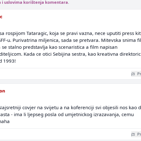
a i uslovima korištenja komentara
.
c
a rospijom Tataragic, koja se pravi vazna, nece uputiti press kit
SFF-u. Purivatrina miljenica, sada se pretvara. Mitevska snima f
 se stalno predstavlja kao scenaristica a film napisan
iteljicom. Kada ce otici Sebijina sestra, kao kreativna direktori
od 1993!
Pr
ion
jsretniji covjer na svijetu a na koferenciji svi objesili nos kao 
asta - ima li ljepseg posla od umjetnickog izrazavanja, cemu
haha
Pr