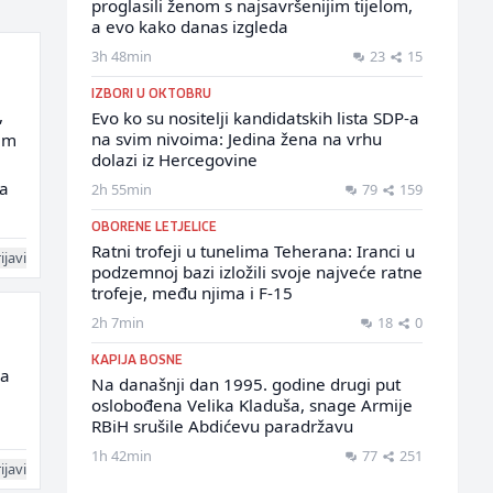
proglasili ženom s najsavršenijim tijelom,
a evo kako danas izgleda
3h 48min
23
15
IZBORI U OKTOBRU
,
Evo ko su nositelji kandidatskih lista SDP-a
na svim nivoima: Jedina žena na vrhu
ilm
dolazi iz Hercegovine
ca
2h 55min
79
159
OBORENE LETJELICE
Ratni trofeji u tunelima Teherana: Iranci u
ijavi
podzemnoj bazi izložili svoje najveće ratne
trofeje, među njima i F-15
2h 7min
18
0
KAPIJA BOSNE
da
Na današnji dan 1995. godine drugi put
oslobođena Velika Kladuša, snage Armije
RBiH srušile Abdićevu paradržavu
1h 42min
77
251
ijavi