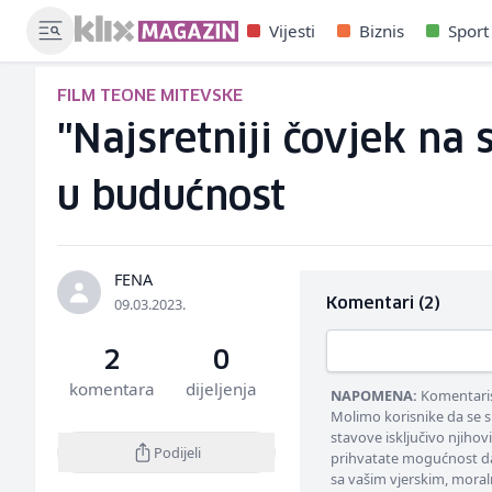
Vijesti
Biznis
Sport
FILM TEONE MITEVSKE
"Najsretniji čovjek na 
u budućnost
FENA
09.03.2023.
Komentari (2)
2
0
komentara
dijeljenja
NAPOMENA:
Komentarisa
Molimo korisnike da se s
stavove isključivo njihov
Podijeli
prihvatate mogućnost da
sa vašim vjerskim, moral