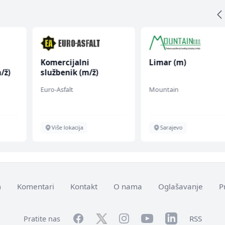
Komercijalni
Limar (m)
/ž)
službenik (m/ž)
Euro-Asfalt
Mountain
Više lokacija
Sarajevo
m
Komentari
Kontakt
O nama
Oglašavanje
P
Facebook
YouTube
LinkedIn
Twitter
Instagram
RSS
Pratite nas