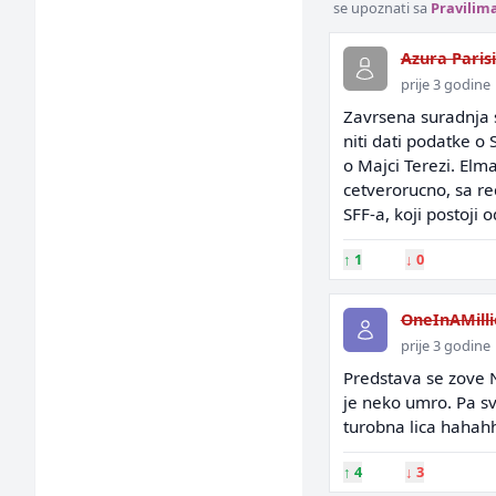
se upoznati sa
Pravilim
Azura Parisi
prije 3 godine
Zavrsena suradnja s
niti dati podatke o 
o Majci Terezi. Elma
cetverorucno, sa red
SFF-a, koji postoji 
↑
1
↓
0
OneInAMill
prije 3 godine
Predstava se zove Na
je neko umro. Pa sv
turobna lica hahah
↑
4
↓
3