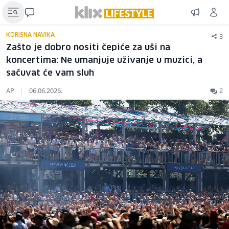
3
KORISNA NAVIKA
Zašto je dobro nositi čepiće za uši na
koncertima: Ne umanjuje uživanje u muzici, a
sačuvat će vam sluh
AP
|
06.06.2026.
2