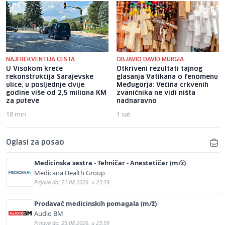
NAJFREKVENTIJA CESTA
OBJAVIO DAVID MURGIA
U Visokom kreće
Otkriveni rezultati tajnog
rekonstrukcija Sarajevske
glasanja Vatikana o fenomenu
ulice, u posljednje dvije
Međugorja: Većina crkvenih
godine više od 2,5 miliona KM
zvaničnika ne vidi ništa
za puteve
nadnaravno
18 min
1 sat
Oglasi za posao
Medicinska sestra - Tehničar - Anestetičar (m/ž)
Medicana Health Group
Prijava do: 21.08.2026. u 23:59
Prodavač medicinskih pomagala (m/ž)
Audio BM
Prijava do: 25.08.2026. u 23:59