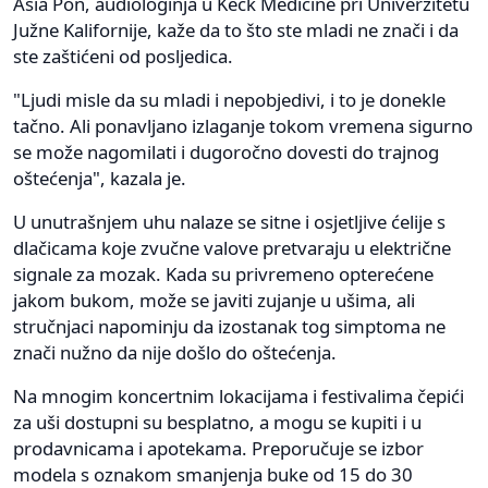
Asia Pon, audiologinja u Keck Medicine pri Univerzitetu
Južne Kalifornije, kaže da to što ste mladi ne znači i da
ste zaštićeni od posljedica.
"Ljudi misle da su mladi i nepobjedivi, i to je donekle
tačno. Ali ponavljano izlaganje tokom vremena sigurno
se može nagomilati i dugoročno dovesti do trajnog
oštećenja", kazala je.
U unutrašnjem uhu nalaze se sitne i osjetljive ćelije s
dlačicama koje zvučne valove pretvaraju u električne
signale za mozak. Kada su privremeno opterećene
jakom bukom, može se javiti zujanje u ušima, ali
stručnjaci napominju da izostanak tog simptoma ne
znači nužno da nije došlo do oštećenja.
Na mnogim koncertnim lokacijama i festivalima čepići
za uši dostupni su besplatno, a mogu se kupiti i u
prodavnicama i apotekama. Preporučuje se izbor
modela s oznakom smanjenja buke od 15 do 30