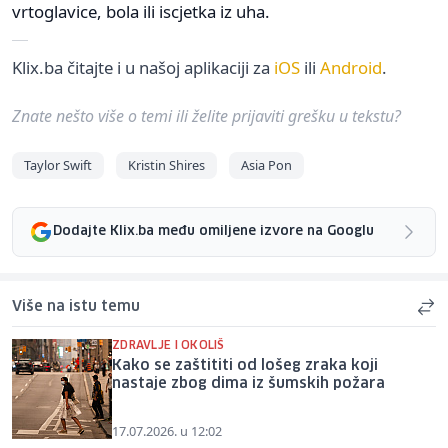
vrtoglavice, bola ili iscjetka iz uha.
Klix.ba čitajte i u našoj aplikaciji za
iOS
ili
Android
.
Znate nešto više o temi ili želite prijaviti grešku u tekstu?
Taylor Swift
Kristin Shires
Asia Pon
Dodajte Klix.ba među omiljene izvore na Googlu
Više na istu temu
ZDRAVLJE I OKOLIŠ
Kako se zaštititi od lošeg zraka koji
nastaje zbog dima iz šumskih požara
17.07.2026. u 12:02