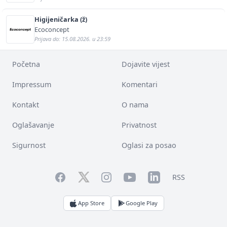
Higijeničarka (ž)
Ecoconcept
Prijava do: 15.08.2026. u 23:59
Početna
Dojavite vijest
Impressum
Komentari
Kontakt
O nama
Oglašavanje
Privatnost
Sigurnost
Oglasi za posao
Facebook
YouTube
LinkedIn
Twitter
Instagram
RSS
App Store
Google Play