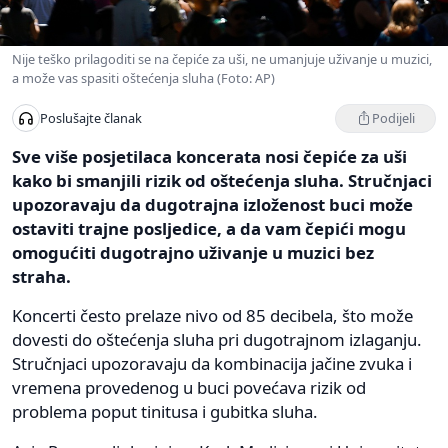
Nije teško prilagoditi se na čepiće za uši, ne umanjuje uživanje u muzici,
a može vas spasiti oštećenja sluha (Foto: AP)
Podijeli
Poslušajte članak
Sve više posjetilaca koncerata nosi čepiće za uši
kako bi smanjili rizik od oštećenja sluha. Stručnjaci
upozoravaju da dugotrajna izloženost buci može
ostaviti trajne posljedice, a da vam čepići mogu
omogućiti dugotrajno uživanje u muzici bez
straha.
Koncerti često prelaze nivo od 85 decibela, što može
dovesti do oštećenja sluha pri dugotrajnom izlaganju.
Stručnjaci upozoravaju da kombinacija jačine zvuka i
vremena provedenog u buci povećava rizik od
problema poput tinitusa i gubitka sluha.