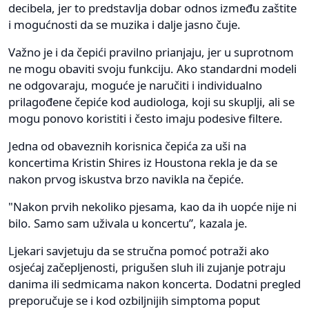
decibela, jer to predstavlja dobar odnos između zaštite
i mogućnosti da se muzika i dalje jasno čuje.
Važno je i da čepići pravilno prianjaju, jer u suprotnom
ne mogu obaviti svoju funkciju. Ako standardni modeli
ne odgovaraju, moguće je naručiti i individualno
prilagođene čepiće kod audiologa, koji su skuplji, ali se
mogu ponovo koristiti i često imaju podesive filtere.
Jedna od obaveznih korisnica čepića za uši na
koncertima Kristin Shires iz Houstona rekla je da se
nakon prvog iskustva brzo navikla na čepiće.
"Nakon prvih nekoliko pjesama, kao da ih uopće nije ni
bilo. Samo sam uživala u koncertu”, kazala je.
Ljekari savjetuju da se stručna pomoć potraži ako
osjećaj začepljenosti, prigušen sluh ili zujanje potraju
danima ili sedmicama nakon koncerta. Dodatni pregled
preporučuje se i kod ozbiljnijih simptoma poput