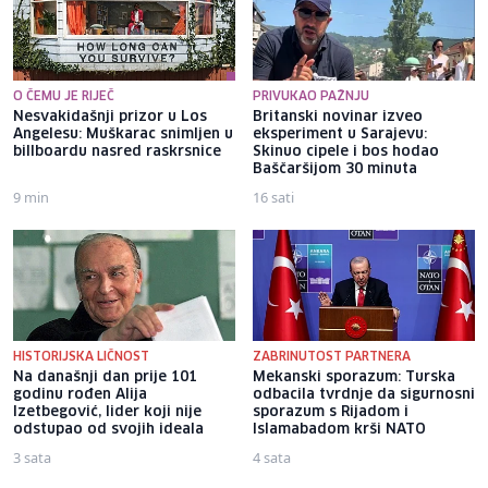
O ČEMU JE RIJEČ
PRIVUKAO PAŽNJU
Nesvakidašnji prizor u Los
Britanski novinar izveo
Angelesu: Muškarac snimljen u
eksperiment u Sarajevu:
billboardu nasred raskrsnice
Skinuo cipele i bos hodao
Baščaršijom 30 minuta
9 min
16 sati
HISTORIJSKA LIČNOST
ZABRINUTOST PARTNERA
Na današnji dan prije 101
Mekanski sporazum: Turska
godinu rođen Alija
odbacila tvrdnje da sigurnosni
Izetbegović, lider koji nije
sporazum s Rijadom i
odstupao od svojih ideala
Islamabadom krši NATO
3 sata
4 sata