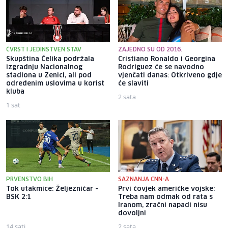
ČVRST I JEDINSTVEN STAV
ZAJEDNO SU OD 2016.
Skupština Čelika podržala
Cristiano Ronaldo i Georgina
izgradnju Nacionalnog
Rodriguez će se navodno
stadiona u Zenici, ali pod
vjenčati danas: Otkriveno gdje
određenim uslovima u korist
će slaviti
kluba
2 sata
1 sat
PRVENSTVO BIH
SAZNANJA CNN-A
Tok utakmice: Željezničar -
Prvi čovjek američke vojske:
BSK 2:1
Treba nam odmak od rata s
Iranom, zračni napadi nisu
dovoljni
14 sati
2 sata