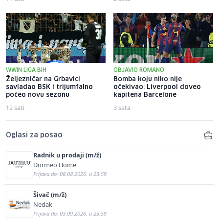
WWIN LIGA BIH
OBJAVIO ROMANO
Željezničar na Grbavici
Bomba koju niko nije
savladao BSK i trijumfalno
očekivao: Liverpool doveo
počeo novu sezonu
kapitena Barcelone
12 sati
3 sata
Oglasi za posao
Radnik u prodaji (m/ž)
Dormeo Home
Prijava do: 08.08.2026. u 23:59
Šivač (m/ž)
Nedak
Prijava do: 03.09.2026. u 23:59