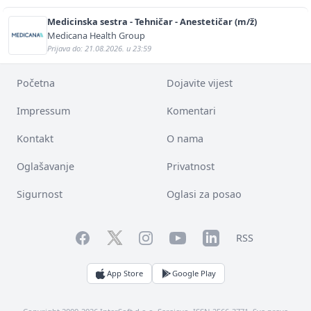
Medicinska sestra - Tehničar - Anestetičar (m/ž)
Medicana Health Group
Prijava do: 21.08.2026. u 23:59
Početna
Dojavite vijest
Impressum
Komentari
Kontakt
O nama
Oglašavanje
Privatnost
Sigurnost
Oglasi za posao
Facebook
YouTube
LinkedIn
Twitter
Instagram
RSS
App Store
Google Play