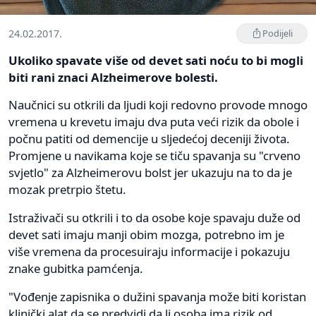
24.02.2017.
Podijeli
Ukoliko spavate više od devet sati noću to bi mogli
biti rani znaci Alzheimerove bolesti.
Naučnici su otkrili da ljudi koji redovno provode mnogo
vremena u krevetu imaju dva puta veći rizik da obole i
počnu patiti od demencije u sljedećoj deceniji života.
Promjene u navikama koje se tiču spavanja su "crveno
svjetlo" za Alzheimerovu bolst jer ukazuju na to da je
mozak pretrpio štetu.
Istraživači su otkrili i to da osobe koje spavaju duže od
devet sati imaju manji obim mozga, potrebno im je
više vremena da procesuiraju informacije i pokazuju
znake gubitka pamćenja.
"Vođenje zapisnika o dužini spavanja može biti koristan
klinički alat da se predvidi da li osoba ima rizik od