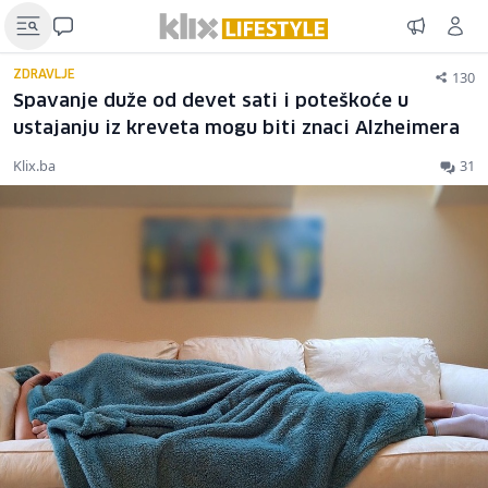
130
ZDRAVLJE
Spavanje duže od devet sati i poteškoće u
ustajanju iz kreveta mogu biti znaci Alzheimera
Klix.ba
31