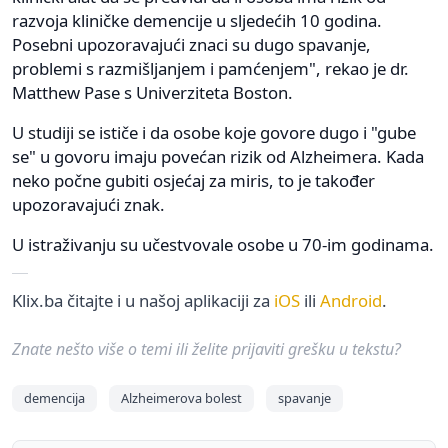
razvoja kliničke demencije u sljedećih 10 godina.
Posebni upozoravajući znaci su dugo spavanje,
problemi s razmišljanjem i pamćenjem", rekao je dr.
Matthew Pase s Univerziteta Boston.
U studiji se ističe i da osobe koje govore dugo i "gube
se" u govoru imaju povećan rizik od Alzheimera. Kada
neko počne gubiti osjećaj za miris, to je također
upozoravajući znak.
U istraživanju su učestvovale osobe u 70-im godinama.
Klix.ba čitajte i u našoj aplikaciji za
iOS
ili
Android
.
Znate nešto više o temi ili želite prijaviti grešku u tekstu?
demencija
Alzheimerova bolest
spavanje