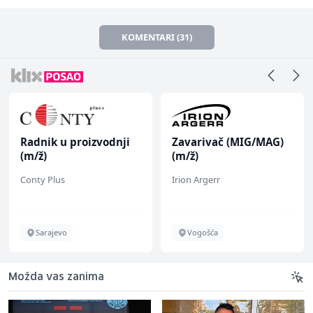
KOMENTARI (31)
Radnik u proizvodnji
Zavarivač (MIG/MAG)
(m/ž)
(m/ž)
Conty Plus
Irion Argerr
Sarajevo
Vogošća
Možda vas zanima