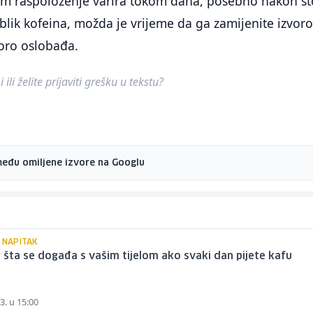
vam raspoloženje varira tokom dana, posebno nakon št
blik kofeina, možda je vrijeme da ga zamijenite izvor
poro oslobađa.
ili želite prijaviti grešku u tekstu?
među omiljene izvore na Googlu
 NAPITAK
i šta se događa s vašim tijelom ako svaki dan pijete kafu
3. u 15:00