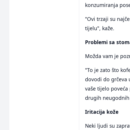
konzumiranja pose
"Ovi trzaji su najč
tijelu", kaže.
Problemi sa sto
Možda vam je pozn
"To je zato što kof
dovodi do grčeva u
vaše tijelo poveća
drugih neugodnih s
Iritacija kože
Neki ljudi su zapra