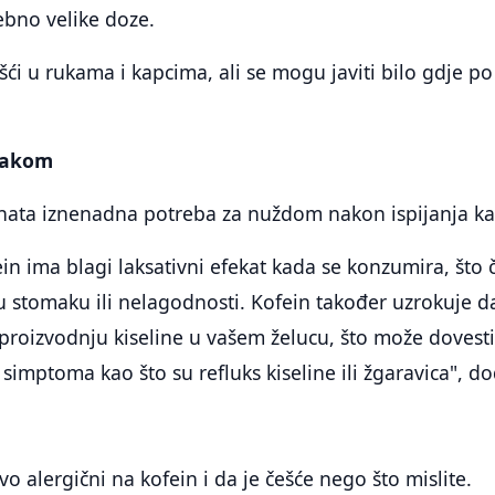
bno velike doze.
ešći u rukama i kapcima, ali se mogu javiti bilo gdje po
makom
ata iznenadna potreba za nuždom nakon ispijanja ka
ein ima blagi laksativni efekat kada se konzumira, što 
 stomaku ili nelagodnosti. Kofein također uzrokuje d
 proizvodnju kiseline u vašem želucu, što može dovest
imptoma kao što su refluks kiseline ili žgaravica", do
vo alergični na kofein i da je češće nego što mislite.