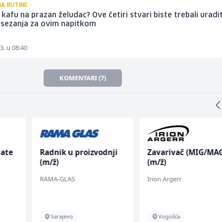
A RUTINE
li kafu na prazan želudac? Ove četiri stvari biste trebali uradit
osezanja za ovim napitkom
3. u 08:40
KOMENTARI (7)
iate
Radnik u proizvodnji
Zavarivač (MIG/MA
(m/ž)
(m/ž)
RAMA-GLAS
Irion Argerr
Sarajevo
Vogošća