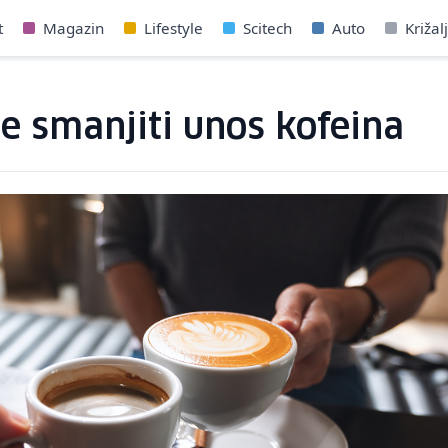
t
Magazin
Lifestyle
Scitech
Auto
Križal
e smanjiti unos kofeina