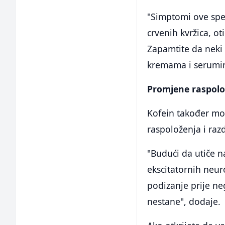
"Simptomi ove speci
crvenih kvržica, ot
Zapamtite da neki 
kremama i serumima
Promjene raspolo
Kofein također mo
raspoloženja i razd
"Budući da utiče n
ekscitatornih neu
podizanje prije ne
nestane", dodaje.