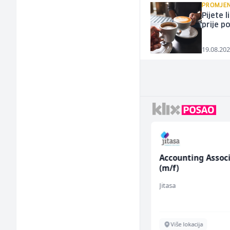
PROMJEN
Pijete 
prije p
19.08.202
Komercijalista -
Accounting Assoc
Serviser kafe aparata
(m/f)
(m/ž)
P Trade
Jitasa
Tuzla
Više lokacija