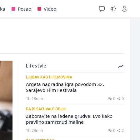
jka
Posao
Video
Lifestyle
LJUBAV KAO U FILMOVIMA
Argeta nagradna igra povodom 32.
Sarajevo Film Festivala
1h 18min
0
0
DA BI SAČUVALE OBLIK
Zaboravite na ledene grudve: Evo kako
pravilno zamrznuti maline
1h 23min
0
2