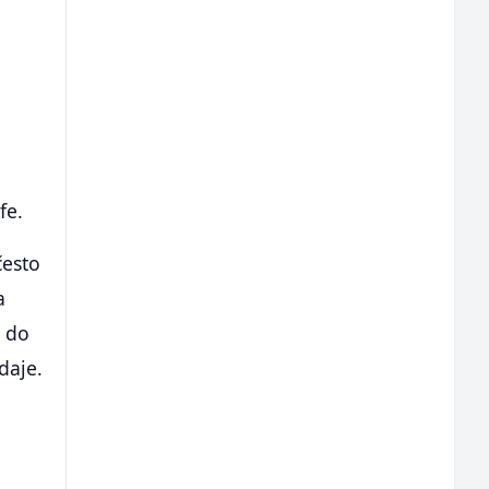
fe.
često
a
i do
daje.