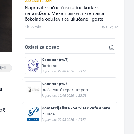
ZASLADITE DAN
Napravite sočne čokoladne kocke s
narandžom: Mekan biskvit i kremasta
čokolada oduševit će ukućane i goste
1h 39min
0
14
Oglasi za posao
Konobar (m/ž)
Borbono
jeli
Prijava do: 22.08.2026. u 23:59
Konobar (m/ž)
a
Braća Mujić Export-Import
Prijava do: 16.08.2026. u 23:59
Komercijalista - Serviser kafe aparata
vaš
(m/ž)
P Trade
Prijava do: 29.08.2026. u 23:59