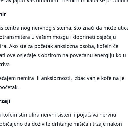
 ostavljajući vas umornim i nemirnim kada se probudit
mir
ns centralnog nervnog sistema, što znači da može utica
otransmitera u vašem mozgu i doprineti osjećaju
ira. Ako ste za početak anksiozna osoba, kofein će
ati ove osjećaje s obzirom na povećanu energiju koju 
riva.
ećajem nemira ili anksioznosti, izbacivanje kofeina je
početak.
rzaji
 kofein stimulira nervni sistem i pojačava nervnu
uobičajeno da doživite drhtanje mišića i trzaje nakon