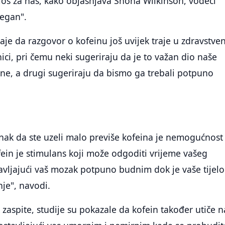
loš za nas, kako objašnjava Shona Wilkinson, vodeći
Vegan".
e da razgovor o kofeinu još uvijek traje u zdravstven
ici, pri čemu neki sugeriraju da je to važan dio naše
ne, a drugi sugeriraju da bismo ga trebali potpuno
znak da ste uzeli malo previše kofeina je nemogućnost
ein je stimulans koji može odgoditi vrijeme vašeg
tavljajući vaš mozak potpuno budnim dok je vaše tijelo
je", navodi.
 zaspite, studije su pokazale da kofein također utiče n