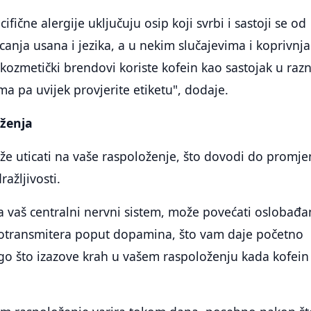
fične alergije uključuju osip koji svrbi i sastoji se od
icanja usana i jezika, a u nekim slučajevima i koprivnja
kozmetički brendovi koriste kofein kao sastojak u raz
 pa uvijek provjerite etiketu", dodaje.
ženja
že uticati na vaše raspoloženje, što dovodi do promje
ražljivosti.
a vaš centralni nervni sistem, može povećati oslobađa
rotransmitera poput dopamina, što vam daje početno
go što izazove krah u vašem raspoloženju kada kofein