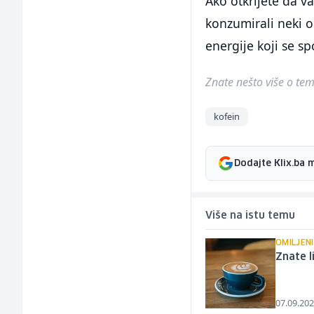
Ako otkrijete da 
konzumirali neki o
energije koji se s
Znate nešto više o temi 
kofein
Dodajte Klix.ba 
Više na istu temu
OMILJENI
Znate l
07.09.202