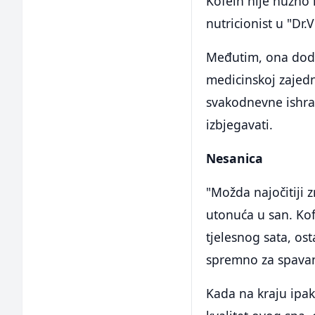
Kofein nije nužno 
nutricionist u "Dr.
Međutim, ona dodaj
medicinskoj zajedn
svakodnevne ishra
izbjegavati.
Nesanica
"Možda najočitiji 
utonuća u san. Kof
tjelesnog sata, os
spremno za spavan
Kada na kraju ipak