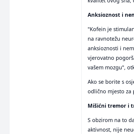
kvalitet ovog sna,
Anksioznost i ne
"Kofein je stimula
na ravnotežu neur
anksioznosti i nem
vjerovatno pogorš
vašem mozgu", otk
Ako se borite s osj
odlično mjesto za 
Mišićni tremor i t
S obzirom na to da
aktivnost, nije ne